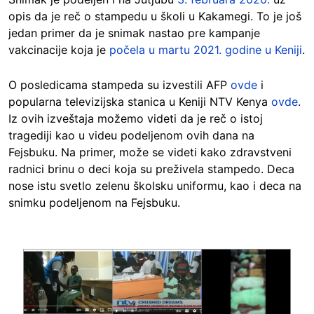
opis da je reč o stampedu u školi u Kakamegi.
To je još
jedan primer da je snimak nastao pre kampanje
vakcinacije koja je
počela u martu 2021. godine u Keniji
.
O posledicama stampeda su izvestili AFP
ovde
i
popularna televizijska stanica u Keniji NTV Kenya
ovde
.
Iz ovih izveštaja možemo videti da je reč o istoj
tragediji kao u videu podeljenom ovih dana na
Fejsbuku. Na primer, može se videti kako zdravstveni
radnici brinu o deci koja su preživela stampedo. Deca
nose istu svetlo zelenu školsku uniformu, kao i deca na
snimku podeljenom na Fejsbuku.
Image