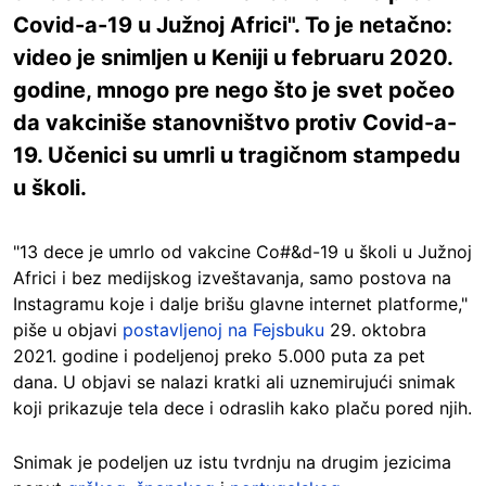
Covid-a-19 u Južnoj Africi". To je netačno:
video je snimljen u Keniji u februaru 2020.
godine, mnogo pre nego što je svet počeo
da vakciniše stanovništvo protiv Covid-a-
19. Učenici su umrli u tragičnom stampedu
u školi.
"13 dece je umrlo od vakcine Co#&d-19 u školi u Južnoj
Africi i bez medijskog izveštavanja, samo postova na
Instagramu koje i dalje brišu glavne internet platforme,"
piše u objavi
postavljenoj na Fejsbuku
29. oktobra
2021. godine i podeljenoj preko 5.000 puta za pet
dana. U objavi se nalazi kratki ali uznemirujući snimak
koji prikazuje tela dece i odraslih kako plaču pored njih.
Snimak je podeljen uz istu tvrdnju na drugim jezicima