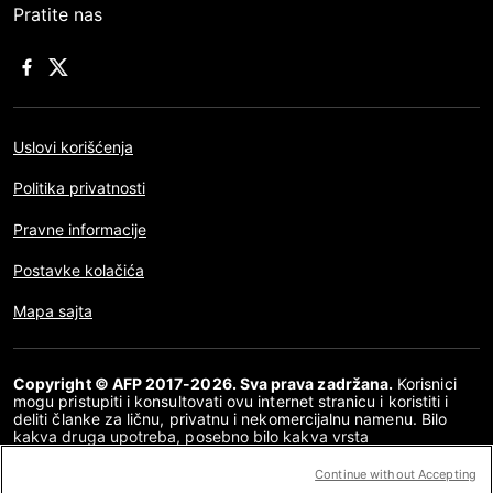
Pratite nas
Uslovi korišćenja
Politika privatnosti
Pravne informacije
Postavke kolačića
Mapa sajta
Copyright © AFP 2017-2026. Sva prava zadržana.
Korisnici
mogu pristupiti i konsultovati ovu internet stranicu i koristiti i
deliti članke za ličnu, privatnu i nekomercijalnu namenu. Bilo
kakva druga upotreba, posebno bilo kakva vrsta
reprodukovanja, prenošenja javnosti ili distribucija sadržaja ove
internet stranice, u celosti ili delimično, za bilo koju drugu
Continue without Accepting
namenu i/ili bilo kojim drugim sredstvima, strogo je zabranjena