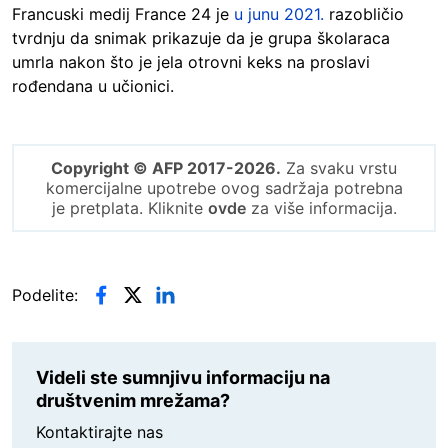
Francuski medij France 24 je
u junu 2021.
razobličio
tvrdnju da snimak prikazuje da je grupa školaraca
umrla nakon što je jela otrovni keks na proslavi
rođendana u učionici.
Copyright © AFP 2017-2026.
Za svaku vrstu
komercijalne upotrebe ovog sadržaja potrebna
je pretplata. Kliknite
ovde
za više informacija.
Podelite:
Videli ste sumnjivu informaciju na
društvenim mrežama?
Kontaktirajte nas