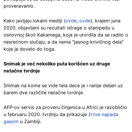
proveravamo.
Kako javljaju lokalni mediji (
ovde
,
ovde
), krajem juna
2020. objavljeni su rezultati istrage o stampedu u
osnovnoj školi Kakamega, koja je utvrdila da se radilo o
nesrećnom slučaju, a da nema "jasnog krivičnog dela"
koje je dovelo do toga.
Snimak je već nekoliko puta korišćen uz druge
netačne tvrdnje
Snimak na kome se vide tela dece je i ranije deljen uz
barem dve različite netačne tvrdnje.
AFP-ov servis za proveru činjenica u Africi je razobličio
u februaru 2020. tvrdnju da prikazuje
žrtve napada
gasom
u Zambiji.