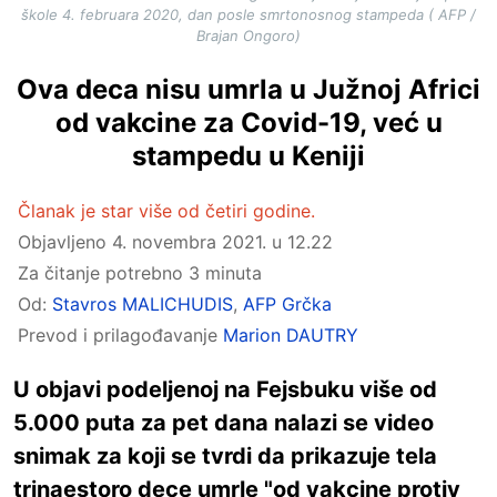
škole 4. februara 2020, dan posle smrtonosnog stampeda ( AFP /
Brajan Ongoro)
Ova deca nisu umrla u Južnoj Africi
od vakcine za Covid-19, već u
stampedu u Keniji
Članak je star više od četiri godine.
Objavljeno
4. novembra 2021. u 12.22
Za čitanje potrebno 3 minuta
Od:
Stavros MALICHUDIS
,
AFP Grčka
Prevod i prilagođavanje
Marion DAUTRY
U objavi podeljenoj na Fejsbuku više od
5.000 puta za pet dana nalazi se video
snimak za koji se tvrdi da prikazuje tela
trinaestoro dece umrle "od vakcine protiv