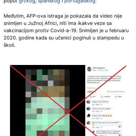
poput
grčkog
,
španskog
i
portugalskog
.
Međutim, AFP-ova istraga je pokazala da video nije
snimljen u Južnoj Africi, niti ima ikakve veze sa
vakcinacijom protiv Covid-a-19. Snimljen je u februaru
2020. godine kada su učenici poginuli u stampedu u
školi.
Image