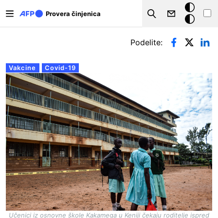
Skip to main content
Tamna
Provera činjenica
Search
pozadina
Примарни табови
Podelite:
Vakcine
Covid-19
Učenici iz osnovne škole Kakamega u Keniji čekaju roditelje ispred