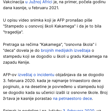
Vakcinacija
u Južnoj Africi
je, na primer, počela godinu
dana kasnije, u februaru 2021.
U opisu video snimka koji je AFP pronašao piše
"Stampedo u osnovoj školi Kakamega" i da je to bila
"tragedija".
Pretraga sa rečima "Kakamega", "osnovna škola" i
"deca" dovela je do
brojnih medijskih izveštaja
o
stampedu koji se dogodio u školi u gradu Kakamega na
zapadu Kenije.
AFP-ov
izveštaj o incidentu
objašnjava da se dogodio
3. februara 2020. kada je najmanje trinaestoro dece
poginulo, a na desetine je povređeno u stampedu koji
se dogodio kada su učenici izašli iz osnovne škole. Broj
žrtava je kasnije porastao
na petnaestoro dece
.
Snimak je podeljen i na Jutjubu
3. februara 2020.
uz