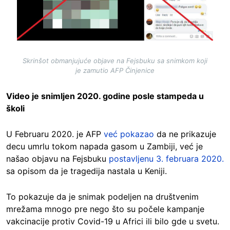
Skrinšot obmanjujuće objave na Fejsbuku sa snimkom koji
je zamutio AFP Činjenice
Video je snimljen 2020. godine posle stampeda u
školi
U Februaru 2020. je AFP
već pokazao
da ne prikazuje
decu umrlu tokom napada gasom u Zambiji, već je
našao objavu na Fejsbuku
postavljenu 3. februara 2020.
sa opisom da je tragedija nastala u Keniji.
To pokazuje da je snimak podeljen na društvenim
mrežama mnogo pre nego što su počele kampanje
vakcinacije protiv Covid-19 u Africi ili bilo gde u svetu.