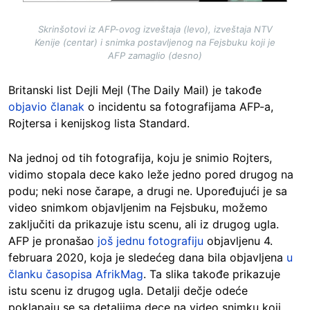
Skrinšotovi iz AFP-ovog izveštaja (levo), izveštaja NTV
Kenije (centar) i snimka postavljenog na Fejsbuku koji je
AFP zamaglio (desno)
Britanski list Dejli Mejl (The Daily Mail) je takođe
objavio članak
o incidentu sa fotografijama AFP-a,
Rojtersa i kenijskog lista Standard.
Na jednoj od tih fotografija, koju je snimio Rojters,
vidimo stopala dece kako leže jedno pored drugog na
podu; neki nose čarape, a drugi ne. Upoređujući je sa
video snimkom objavljenim na Fejsbuku, možemo
zaključiti da prikazuje istu scenu, ali iz drugog ugla.
AFP je pronašao
još jednu fotografiju
objavljenu 4.
februara 2020, koja je sledećeg dana bila objavljena
u
članku časopisa AfrikMag
. Ta slika takođe prikazuje
istu scenu iz drugog ugla. Detalji dečje odeće
poklapaju se sa detaljima dece na video snimku koji