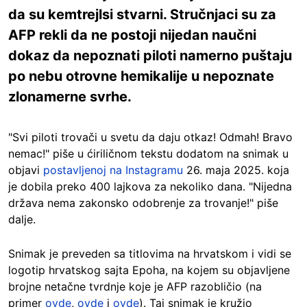
da su kemtrejlsi stvarni. Stručnjaci su za
AFP rekli da ne postoji nijedan naučni
dokaz da nepoznati piloti namerno puštaju
po nebu otrovne hemikalije u nepoznate
zlonamerne svrhe.
"Svi piloti trovači u svetu da daju otkaz! Odmah! Bravo
nemac!" piše u ćiriličnom tekstu dodatom na snimak u
objavi
postavljenoj na Instagramu
26. maja 2025. koja
je dobila preko 400 lajkova za nekoliko dana. "Nijedna
država nema zakonsko odobrenje za trovanje!" piše
dalje.
Snimak je preveden sa titlovima na hrvatskom i vidi se
logotip hrvatskog sajta Epoha, na kojem su objavljene
brojne netačne tvrdnje koje je AFP razobličio (na
primer
ovde
,
ovde
i
ovde
). Taj snimak je kružio