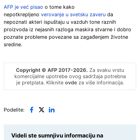
AFP je već pisao
o tome kako
nepotkrepljeno
verovanje u svetsku zaveru
da
nepoznati akteri ispuštaju u vazduh tone raznih
proizvoda iz nejasnih razloga maskira stvarne i dobro
poznate probleme povezane sa zagađenjem životne
sredine.
Copyright © AFP 2017-2026.
Za svaku vrstu
komercijalne upotrebe ovog sadržaja potrebna
je pretplata. Kliknite
ovde
za više informacija.
Podelite:
Videli ste sumnjivu informaciju na