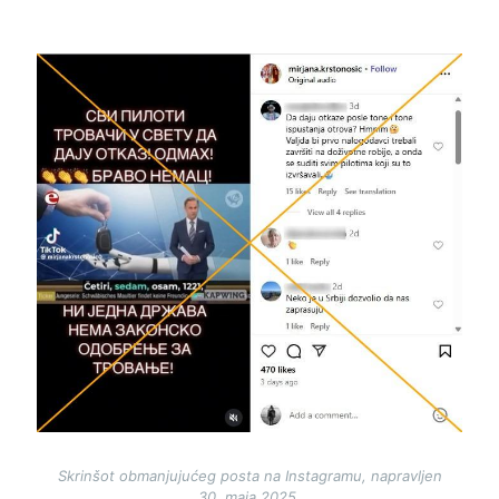
Image
Skrinšot obmanjujućeg posta na Instagramu, napravljen
30. maja 2025.