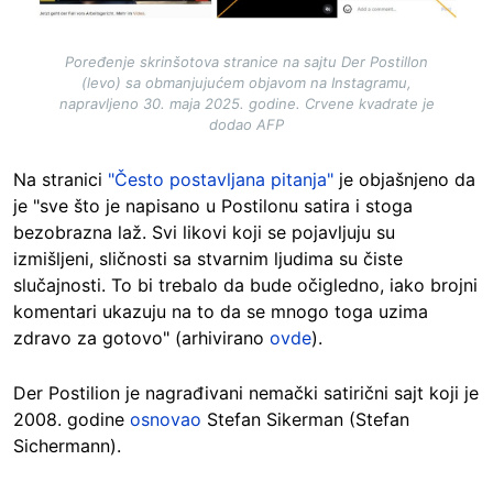
Poređenje skrinšotova stranice na sajtu Der Postillon
(levo) sa obmanjujućem objavom na Instagramu,
napravljeno 30. maja 2025. godine. Crvene kvadrate je
dodao AFP
Na stranici
"Često postavljana pitanja"
je objašnjeno da
je "sve što je napisano u Postilonu satira i stoga
bezobrazna laž. Svi likovi koji se pojavljuju su
izmišljeni, sličnosti sa stvarnim ljudima su čiste
slučajnosti. To bi trebalo da bude očigledno, iako brojni
komentari ukazuju na to da se mnogo toga uzima
zdravo za gotovo" (arhivirano
ovde
).
Der Postilion je nagrađivani nemački satirični sajt koji je
2008. godine
osnovao
Stefan Sikerman (Stefan
Sichermann).