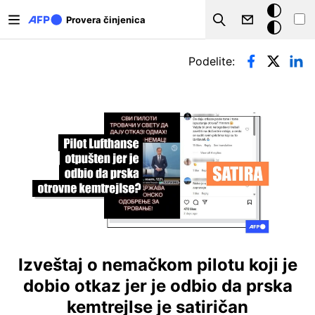
Skip to main content
Tamna
Provera činjenica
Search
pozadina
Примарни табови
Podelite:
Izveštaj o nemačkom pilotu koji je
dobio otkaz jer je odbio da prska
kemtrejlse je satiričan