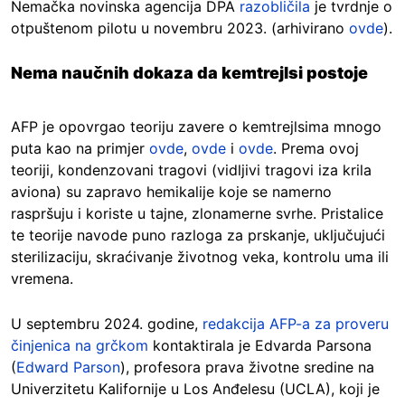
Nemačka novinska agencija DPA
razobličila
je tvrdnje o
otpuštenom pilotu u novembru 2023. (arhivirano
ovde
).
Nema naučnih dokaza da kemtrejlsi postoje
AFP je opovrgao teoriju zavere o kemtrejlsima mnogo
puta kao na primjer
ovde
,
ovde
i
ovde
. Prema ovoj
teoriji, kondenzovani tragovi (vidljivi tragovi iza krila
aviona) su zapravo hemikalije koje se namerno
raspršuju i koriste u tajne, zlonamerne svrhe. Pristalice
te teorije navode puno razloga za prskanje, uključujući
sterilizaciju, skraćivanje životnog veka, kontrolu uma ili
vremena.
U septembru 2024. godine,
redakcija AFP-a za proveru
činjenica na grčkom
kontaktirala je Edvarda Parsona
(
Edward Parson
), profesora prava životne sredine na
Univerzitetu Kalifornije u Los Anđelesu (UCLA), koji je