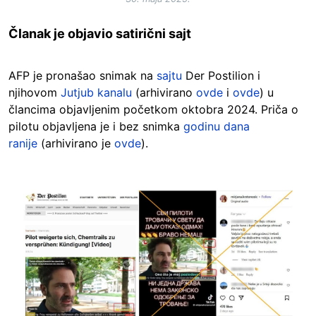
Članak je objavio satirični sajt
AFP je pronašao snimak na
sajtu
Der Postilion i
njihovom
Jutjub kanalu
(arhivirano
ovde
i
ovde
) u
člancima objavljenim početkom oktobra 2024. Priča o
pilotu objavljena je i bez snimka
godinu dana
ranije
(arhivirano je
ovde
).
Image