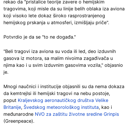
rekao da "pristalice teorije zavere o hemijskim
tragovima, koji misle da su linije belih oblaka iza aviona
koji visoko lete dokaz široko rasprostranjenog
hemijskog prskanja u atmosferi, izmišljaju priče".
Potvrdio je da se "to ne događa."
"Beli tragovi iza aviona su voda ili led, deo izduvnih
gasova iz motora, sa malim nivoima zagađivača u
njima kao i u svim izduvnim gasovima vozila," objasnio
je.
Mnogi naučnici i institucije objasnili su da nema dokaza
da kemtrejlsi ili hemijski tragovi na nebu postoje,
poput
Kraljevskog aeronautičkog društva Velike
Britanije
,
Švedskog meteorološkog instituta
, kao i
međunarodne
NVO za zaštitu životne sredine Grinpis
(Greenpeace).