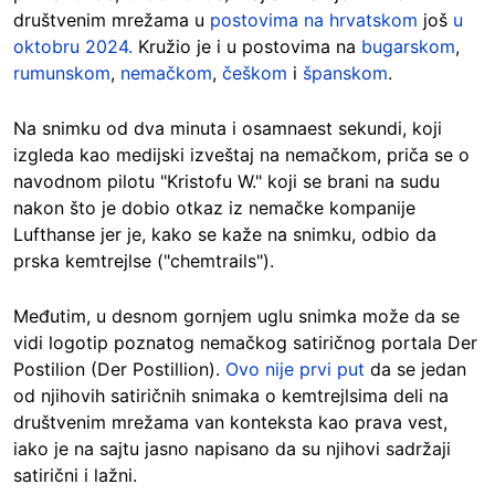
društvenim mrežama u
postovima na hrvatskom
još
u
oktobru 2024.
Kružio je i u postovima na
bugarskom
,
rumunskom
,
nemačkom
,
češkom
i
španskom
.
Na snimku od dva minuta i osamnaest sekundi, koji
izgleda kao medijski izveštaj na nemačkom, priča se o
navodnom pilotu "Kristofu W." koji se brani na sudu
nakon što je dobio otkaz iz nemačke kompanije
Lufthanse jer je, kako se kaže na snimku, odbio da
prska kemtrejlse ("chemtrails").
Međutim, u desnom gornjem uglu snimka može da se
vidi logotip poznatog nemačkog satiričnog portala Der
Postilion (Der Postillion).
Ovo nije prvi put
da se jedan
od njihovih satiričnih snimaka o kemtrejlsima deli na
društvenim mrežama van konteksta kao prava vest,
iako je na sajtu jasno napisano da su njihovi sadržaji
satirični i lažni.