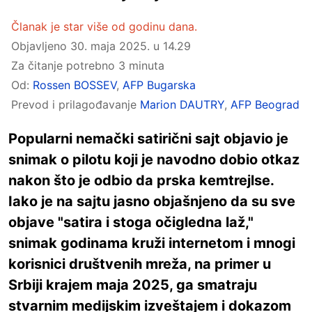
Članak je star više od godinu dana.
Objavljeno
30. maja 2025. u 14.29
Za čitanje potrebno 3 minuta
Od:
Rossen BOSSEV
,
AFP Bugarska
Prevod i prilagođavanje
Marion DAUTRY
,
AFP Beograd
Popularni nemački satirični sajt objavio je
snimak o pilotu koji je navodno dobio otkaz
nakon što je odbio da prska kemtrejlse.
Iako je na sajtu jasno objašnjeno da su sve
objave "satira i stoga očigledna laž,"
snimak godinama kruži internetom i mnogi
korisnici društvenih mreža, na primer u
Srbiji krajem maja 2025, ga smatraju
stvarnim medijskim izveštajem i dokazom