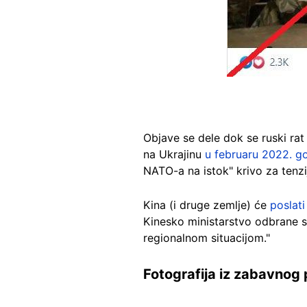
Objave se dele dok se ruski ra
na Ukrajinu
u februaru 2022. g
NATO-a na istok" krivo za tenzi
Kina (i druge zemlje) će
poslati
Kinesko ministarstvo odbrane 
regionalnom situacijom."
Fotografija iz zabavnog