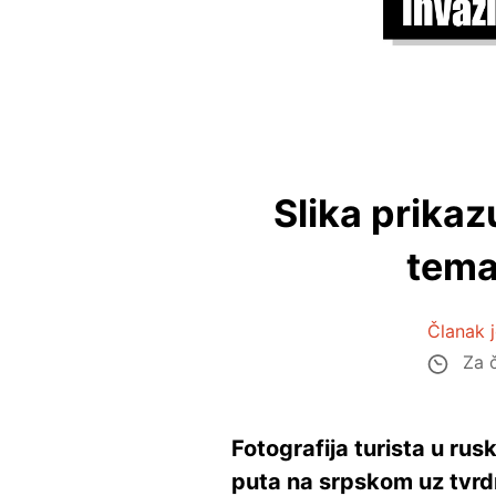
Slika prika
tema
Članak j
Za č
Fotografija turista u r
puta na srpskom uz tvrdnj