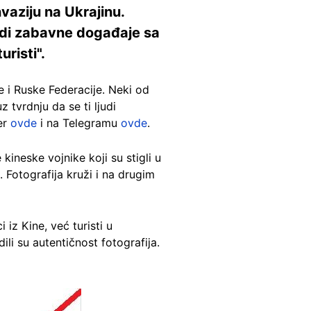
nvaziju na Ukrajinu.
udi zabavne događaje sa
uristi".
e i Ruske Federacije. Neki od
 tvrdnju da se ti ljudi
mer
ovde
i na Telegramu
ovde
.
 kineske vojnike koji su stigli u
. Fotografija kruži i na drugim
iz Kine, već turisti u
li su autentičnost fotografija.