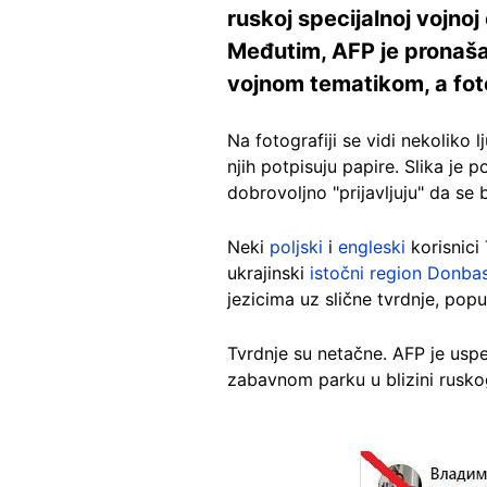
ruskoj specijalnoj vojnoj
Međutim, AFP je pronaša
vojnom tematikom, a fotog
Na fotografiji se vidi nekoliko
njih potpisuju papire. Slika je 
dobrovoljno "prijavljuju" da se 
Neki
poljski
i
engleski
korisnici 
ukrajinski
istočni region Donba
jezicima uz slične tvrdnje, pop
Tvrdnje su netačne. AFP je uspeo 
zabavnom parku u blizini ruskog
Image