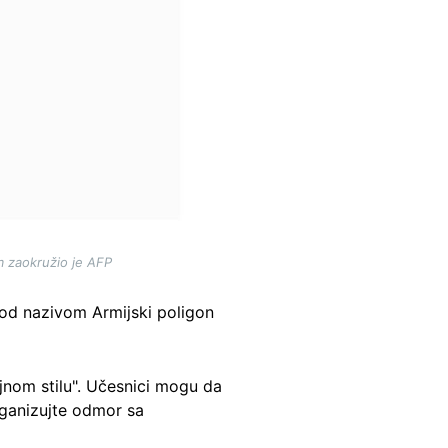
m zaokružio je AFP
pod nazivom Armijski poligon
jnom stilu". Učesnici mogu da
rganizujte odmor sa