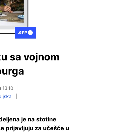
ku sa vojnom
burga
 13.10
ljska
ljena je na stotine
e prijavljuju za učešće u