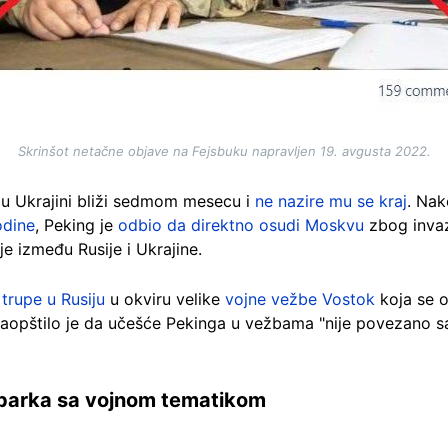
Skrinšot netačne objave na Fejsbuku napravljen 19. avgusta 2022.
t u Ukrajini bliži sedmom mesecu i
ne nazire mu se kraj
. Nak
odine
, Peking je
odbio da direktno osudi Moskvu
zbog invazi
je između Rusije i Ukrajine.
 trupe u Rusiju
u okviru velike
vojne vežbe Vostok
koja se o
saopštilo je da učešće Pekinga u vežbama "nije povezano
 parka sa vojnom tematikom