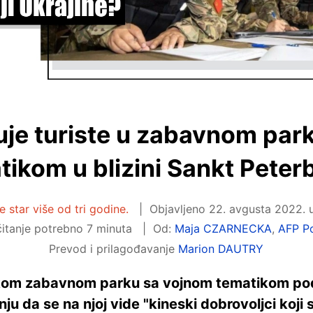
zuje turiste u zabavnom par
tikom u blizini Sankt Peter
e star više od tri godine.
Objavljeno
22. avgusta 2022. u
itanje potrebno 7 minuta
Od:
Maja CZARNECKA
,
AFP Po
Prevod i prilagođavanje
Marion DAUTRY
uskom zabavnom parku sa vojnom tematikom pode
u da se na njoj vide "kineski dobrovoljci koji s