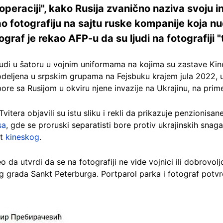
 operaciji", kako Rusija zvanično naziva svoju i
o fotografiju na sajtu ruske kompanije koja n
raf je rekao AFP-u da su ljudi na fotografiji "t
 ljudi u šatoru u vojnim uniformama na kojima su zastave Kin
podeljena u srpskim grupama na Fejsbuku krajem jula 2022, uz
bore sa Rusijom u okviru njene invazije na Ukrajinu, na pri
Tvitera objavili su istu sliku i rekli da prikazuje penzionisane
sa
, gde se proruski separatisti bore protiv ukrajinskih snaga
ut
kineskog
.
da utvrdi da se na fotografiji ne vide vojnici ili dobrovoljci 
 grada Sankt Peterburga. Portparol parka i fotograf potvrdi