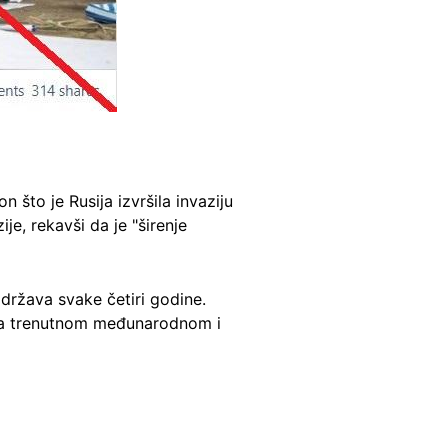
on što je Rusija izvršila invaziju
je, rekavši da je "širenje
država svake četiri godine.
 sa trenutnom međunarodnom i