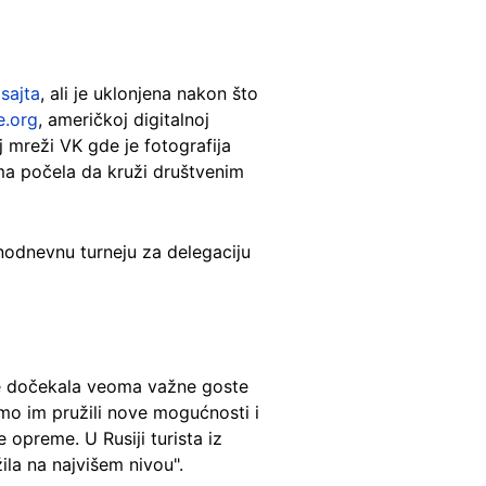
 sajta
, ali je uklonjena nakon što
e.org
, američkoj digitalnoj
 mreži VK gde je fotografija
ma počela da kruži društvenim
nodnevnu turneju za delegaciju
dočekala veoma važne goste
mo im pružili nove mogućnosti i
 opreme. U Rusiji turista iz
la na najvišem nivou".