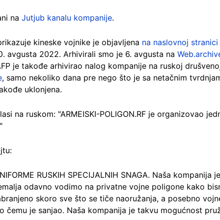
ani na
Jutjub kanalu kompanije
.
prikazuje kineske vojnike je objavljena
na naslovnoj stranici
. avgusta 2022. Arhivirali smo je 6. avgusta na
Web.archiv
AFP je takođe arhivirao nalog kompanije na ruskoj drušvenoj
e
, samo nekoliko dana pre nego što je sa netačnim tvrdnja
takođe uklonjena.
glasi na ruskom: "ARMEISKI-POLIGON.RF je organizovao jed
"
jtu:
IFORME RUSKIH SPECIJALNIH SNAGA. Naša kompanija je 
ih zemalja odavno vodimo na privatne vojne poligone kako bis
zabranjeno skoro sve što se tiče naoružanja, a posebno vojne
 čemu je sanjao. Naša kompanija je takvu mogućnost pruži