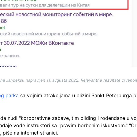
 na Jandeksu napravljen 11. avgusta 2022. Relevantne rezultate crveno
og parka
sa vojnim atrakcijama u blizini Sankt Peterburga 
da nudi "korporativne zabave, tim bilding i rođendane u vo
ađaje vode instruktori sa "pravim borbenim iskustvom." "O
 piše na internet stranici.