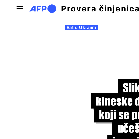
Skip to main content
Provera činjenic
Примарни табови
Rat u Ukrajini