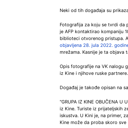
Neki od tih događaja su prikaz
Fotografija za koju se tvrdi da 
je AFP kontaktirao kompaniju 10
biblioteci otvorenog pristupa. 
objavljena 28. jula 2022. godin
mrežama. Kasnije je ta objava 
Opis fotografije na VK nalogu 
iz Kine i njihove ruske partnere.
Događaj je takođe opisan na sa
"GRUPA IZ KINE OBUČENA U UN
iz Kine. Turiste iz prijateljsk
iskustva. U Kini je, na primer, 
Kine može da proba skoro sve o