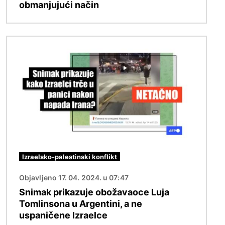
obmanjujući način
Image
Izraelsko-palestinski konflikt
Objavljeno 17. 04. 2024. u 07:47
Snimak prikazuje obožavaoce Luja
Tomlinsona u Argentini, a ne
uspaničene Izraelce