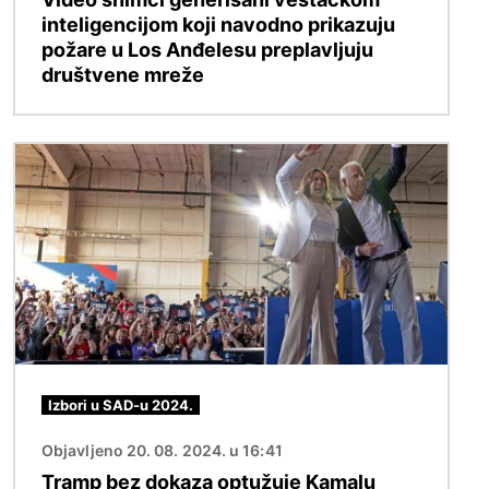
inteligencijom koji navodno prikazuju
požare u Los Anđelesu preplavljuju
društvene mreže
Image
Izbori u SAD-u 2024.
Objavljeno 20. 08. 2024. u 16:41
Tramp bez dokaza optužuje Kamalu