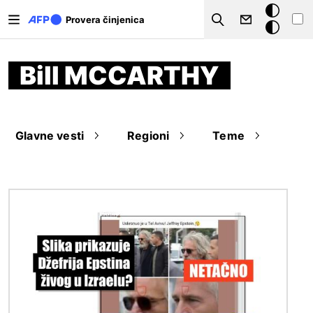
Skip to main content
Tamna
Provera činjenica
Search
pozadina
Bill MCCARTHY
Glavne vesti
Regioni
Teme
Image