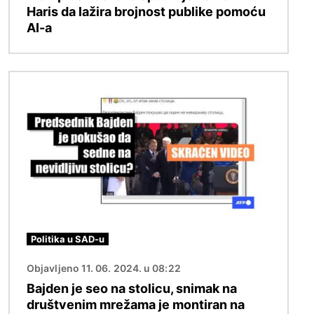
Haris da lažira brojnost publike pomoću
AI-a
Image
Politika u SAD-u
Objavljeno 11. 06. 2024. u 08:22
Bajden je seo na stolicu, snimak na
društvenim mrežama je montiran na