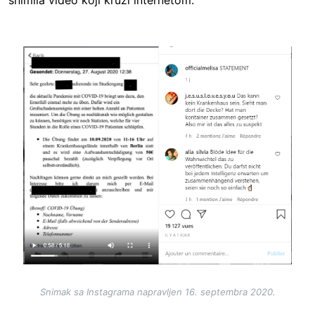
Image
Snimak sa Instagrama napravljen 16. septembra 2020.