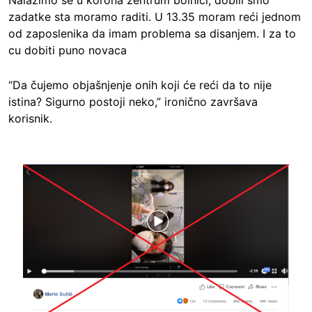
Nalazimo se u korona zentrum bolnici, dobili smo
zadatke sta moramo raditi. U 13.35 moram reći jednom
od zaposlenika da imam problema sa disanjem. I za to
cu dobiti puno novaca
“Da čujemo objašnjenje onih koji će reći da to nije
istina? Sigurno postoji neko,” ironično završava
korisnik.
Image