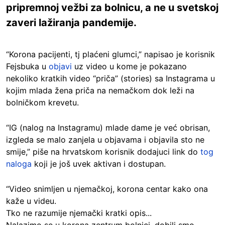
pripremnoj vežbi za bolnicu, a ne u svetskoj
zaveri lažiranja pandemije.
“Korona pacijenti, tj plaćeni glumci,” napisao je korisnik
Fejsbuka u
objavi
uz video u kome je pokazano
nekoliko kratkih video “priča” (stories) sa Instagrama u
kojim mlada žena priča na nemačkom dok leži na
bolničkom krevetu.
“IG (nalog na Instagramu) mlade dame je već obrisan,
izgleda se malo zanjela u objavama i objavila sto ne
smije,” piše na hrvatskom korisnik dodajuci link do
tog
naloga
koji je još uvek aktivan i dostupan.
“Video snimljen u njemačkoj, korona centar kako ona
kaže u videu.
Tko ne razumije njemački kratki opis...