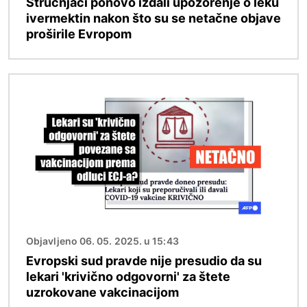
Stručnjaci ponovo izdali upozorenje o leku
ivermektin nakon što su se netačne objave
proširile Evropom
Image
Objavljeno 06. 05. 2025. u 15:43
Evropski sud pravde nije presudio da su
lekari 'krivično odgovorni' za štete
uzrokovane vakcinacijom