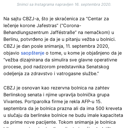
Snimci sa Instagrama napravljen 16. septembra 2020.
Na sajtu CBZJ-a, što je skraćenica za “Centar za
lečenje korone Jafestras” (“Corona-
Behandlungszentrum Jafféstraße” na nemačkom) u
Berlinu, potvrđeno je da je u pitanju vežba u bolnici.
CBZJ je dan posle snimanja, 11. septembra 2020,
objavio
saopštenje
o tome, u kome je objašnjeno da je
“vežba dizajnirana da simulira sve glavne operativne
procese, pod nadzorom predstavnika Senatskog
odeljenja za zdravstvo i vatrogasne službe.”
CBZJ je osnovan kao rezervna bolnica na zahtev
Berlinskog senata i njime upravlja bolnička grupa
Vivantes. Portparolka firme je rekla AFP-u 15.
septembra da je bolnica prazna ali da ima 500 kreveta
u slučaju da berlinske bolnice ne budu imale kapaciteta
da prime nove pacijente. Tokom snimanja je bolnica