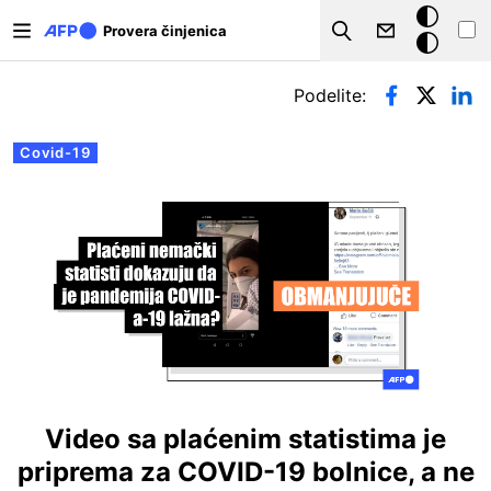
Skip to main content
Tamna
Provera činjenica
Search
pozadina
Примарни табови
Podelite:
Covid-19
Video sa plaćenim statistima je
priprema za COVID-19 bolnice, a ne