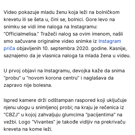
Video pokazuje mladu ženu koja leži na bolničkom
krevetu ili se šeta u, čini se, bolnici. Gore levo na
snimku se vidi ime naloga na Instagramu:
“Officialmelisa.” Tražeči nalog sa ovim imenom, našli
smo sačuvane originalne video snimke iz
Instagram
priča
objavljenih 10. septembra 2020. godine. Kasnije,
saznajemo da je vlasnica naloga ta mlada žena u videu.
U prvoj objavi na Instagramu, devojka kaže da snima
“probu” u “novom korona centru” i naglašava da
zapravo nije bolesna.
Ispred kamere drži odštampan raspored koji uključuje
njenu ulogu u snimljenoj probi; na kraju je rečenica iz
“CBZJ” u kojoj zahvaljuju glumcima "pacijentima" na
vežbi. Logo “Vivantes” je takođe vidljiv na prekrivaču
kreveta na kome leži.