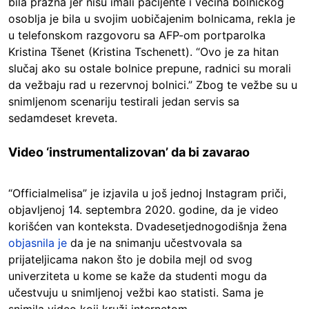
bila prazna jer nisu imali pacijente i većina bolničkog
osoblja je bila u svojim uobičajenim bolnicama, rekla je
u telefonskom razgovoru sa AFP-om portparolka
Kristina Tšenet (Kristina Tschenett). “Ovo je za hitan
slučaj ako su ostale bolnice prepune, radnici su morali
da vežbaju rad u rezervnoj bolnici.” Zbog te vežbe su u
snimljenom scenariju testirali jedan servis sa
sedamdeset kreveta.
Video ‘instrumentalizovan’ da bi zavarao
“Officialmelisa” je izjavila u još jednoj Instagram priči,
objavljenoj 14. septembra 2020. godine, da je video
korišćen van konteksta. Dvadesetjednogodišnja žena
objasnila je
da je na snimanju učestvovala sa
prijateljicama nakon što je dobila mejl od svog
univerziteta u kome se kaže da studenti mogu da
učestvuju u snimljenoj vežbi kao statisti. Sama je
snimila video koji kruži internetom.