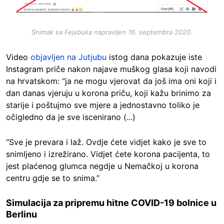
Snimak sa Fejsbuka napravljen 16. septembra 2020.
Video
objavljen na Jutjubu
istog dana pokazuje iste
Instagram priče nakon najave muškog glasa koji navodi
na hrvatskom: “ja ne mogu vjerovat da još ima oni koji i
dan danas vjeruju u korona priču, koji kažu brinimo za
starije i poštujmo sve mjere a jednostavno toliko je
očigledno da je sve iscenirano (...)
“Sve je prevara i laž. Ovdje ćete vidjet kako je sve to
snimljeno i izrežirano. Vidjet ćete korona pacijenta, to
jest plaćenog glumca negdje u Nemačkoj u korona
centru gdje se to snima.”
Simulacija za pripremu hitne COVID-19 bolnice u
Berlinu