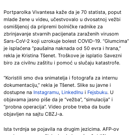
Portparolka Vivantesa kaže da je 70 statista, poput
mlade žene u videu, učestvovalo u dvosatnoj vežbi
osmišljenoj da pripremi bolničke radnike za
zbrinjavanje stvarnih pacijenata zaraženih virusom
Sars-CoV-2 koji uzrokuje bolest COVID-19. “Glumcima”
je isplaćena “paušalna naknada od 50 evra i hrana,”
rekla je Kristina Tšenet. Troškove je isplatio Savezni
biro za civilnu zaštitu i pomoć u slučaju katastrofe.
“Koristili smo dva snimatelja i fotografa za internu
dokumentaciju,” rekla je Tšenet. Slike su javne i
dostupne na
Instagramu
,
LinkedInu
i
Fejsbuku
. U
objavama jasno piše da je “vežba”, “simulacija” i
“probna operacija”. Video probe treba da bude
objavljen na sajtu CBZJ-a.
Ista tvrdnja se pojavila na drugim jezicima. AFP-ov