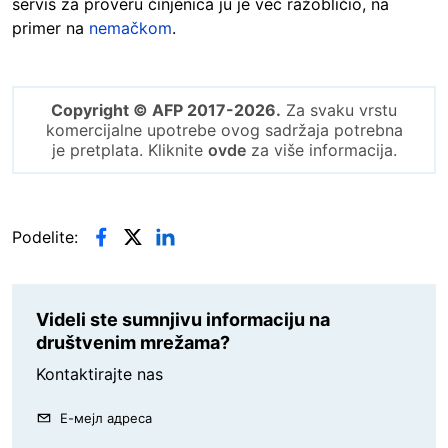
servis za proveru činjenica ju je već ražobličio, na
primer na
nemačkom
.
Copyright © AFP 2017-2026.
Za svaku vrstu
komercijalne upotrebe ovog sadržaja potrebna
je pretplata. Kliknite
ovde
za više informacija.
Podelite:
Videli ste sumnjivu informaciju na
društvenim mrežama?
Kontaktirajte nas
Е-мејл адреса