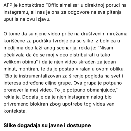
AFP je kontaktirao “Officialmelisa” u direktnoj poruci na
Instagramu, ali nas je ona za odgovore na sva pitanja
uputila na ovu izjavu.
O tome da su njene video priče na društvenim mrežama
korišćene za podršku tvrdnje da su slike iz bolnica u
medijima deo lažiranog scenarija, rekla je: “Nisam
očekivala da će se moj video distribuirati u tako
velikom obimu” i da je njen video skraćen za jedan
minut, montiran, te da je postao viralan u ovom obliku.
“Bio je instrumentalizovan za širenje pogleda na svet i
interesa određene ciljne grupe. Ova grupa je potpuno
proneverila moj video. To je potpuno obmanjujuće,”
rekla je. Dodala je da je njen Instagram nalog bio
privremeno blokiran zbog upotrebe tog videa van
konteksta.
Slike događaja su javne i dostupne