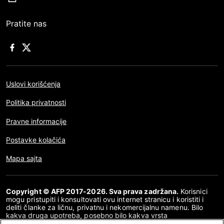
Pratite nas
Uslovi korišćenja
Politika privatnosti
Pravne informacije
Postavke kolačića
Mapa sajta
Copyright © AFP 2017-2026. Sva prava zadržana.
Korisnici
mogu pristupiti i konsultovati ovu internet stranicu i koristiti i
deliti članke za ličnu, privatnu i nekomercijalnu namenu. Bilo
kakva druga upotreba, posebno bilo kakva vrsta
reprodukovanja, prenošenja javnosti ili distribucija sadržaja ove