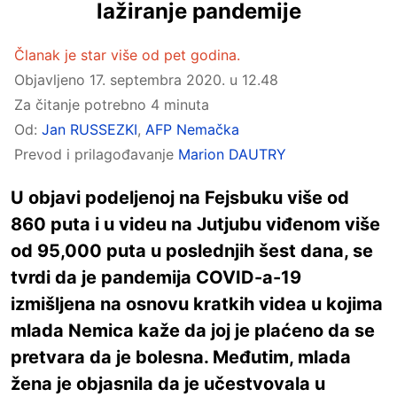
lažiranje pandemije
Članak je star više od pet godina.
Objavljeno
17. septembra 2020. u 12.48
Za čitanje potrebno 4 minuta
Od:
Jan RUSSEZKI
,
AFP Nemačka
Prevod i prilagođavanje
Marion DAUTRY
U objavi podeljenoj na Fejsbuku više od
860 puta i u videu na Jutjubu viđenom više
od 95,000 puta u poslednjih šest dana, se
tvrdi da je pandemija COVID-a-19
izmišljena na osnovu kratkih videa u kojima
mlada Nemica kaže da joj je plaćeno da se
pretvara da je bolesna. Međutim, mlada
žena je objasnila da je učestvovala u