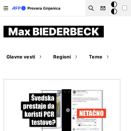
Skip to main content
Tamna
Provera činjenica
Search
pozadina
Max BIEDERBECK
Glavne vesti
Regioni
Teme
Image