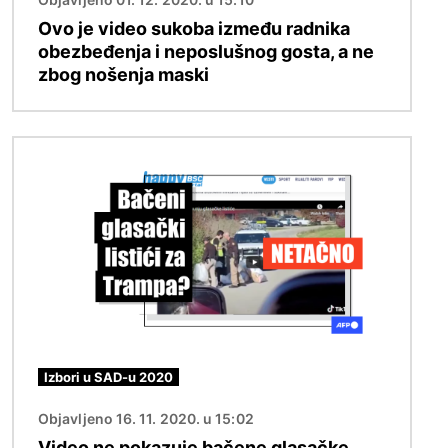
Ovo je video sukoba između radnika
obezbeđenja i neposlušnog gosta, a ne
zbog nošenja maski
Image
Izbori u SAD-u 2020
Objavljeno 16. 11. 2020. u 15:02
Video ne pokazuje bačene glasačke