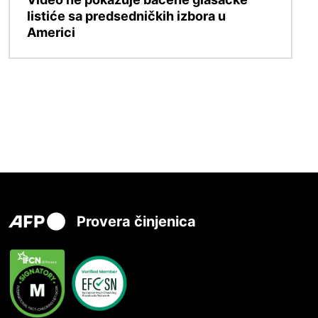
listiće sa predsedničkih izbora u
Americi
Provera činjenica