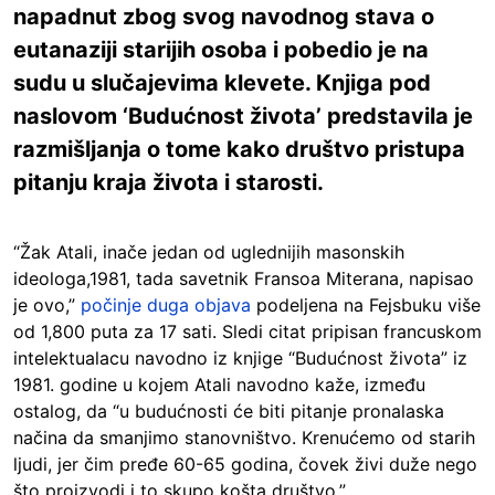
napadnut zbog svog navodnog stava o
eutanaziji starijih osoba i pobedio je na
sudu u slučajevima klevete. Knjiga pod
naslovom ‘Budućnost života’ predstavila je
razmišljanja o tome kako društvo pristupa
pitanju kraja života i starosti.
“Žak Atali, inače jedan od uglednijih masonskih
ideologa,1981, tada savetnik Fransoa Miterana, napisao
je ovo,”
počinje duga objava
podeljena na Fejsbuku više
od 1,800 puta za 17 sati. Sledi citat pripisan francuskom
intelektualacu navodno iz knjige “Budućnost života” iz
1981. godine u kojem Atali navodno kaže, između
ostalog, da “u budućnosti će biti pitanje pronalaska
načina da smanjimo stanovništvo. Krenućemo od starih
ljudi, jer čim pređe 60-65 godina, čovek živi duže nego
što proizvodi i to skupo košta društvo.”