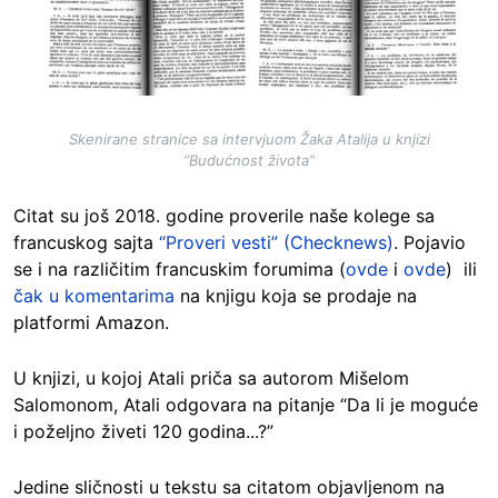
Skenirane stranice sa intervjuom Žaka Atalija u knjizi
“Budućnost života”
Citat su još 2018. godine proverile naše kolege sa
francuskog sajta
“Proveri vesti” (Checknews)
. Pojavio
se i na različitim francuskim forumima (
ovde
i
ovde
) ili
čak u komentarima
na knjigu koja se prodaje na
platformi Amazon.
U knjizi, u kojoj Atali priča sa autorom Mišelom
Salomonom, Atali odgovara na pitanje “Da li je moguće
i poželjno živeti 120 godina...?”
Jedine sličnosti u tekstu sa citatom objavljenom na