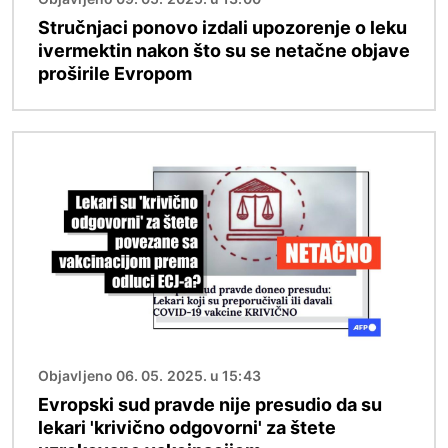
Stručnjaci ponovo izdali upozorenje o leku
ivermektin nakon što su se netačne objave
proširile Evropom
Image
Objavljeno 06. 05. 2025. u 15:43
Evropski sud pravde nije presudio da su
lekari 'krivično odgovorni' za štete