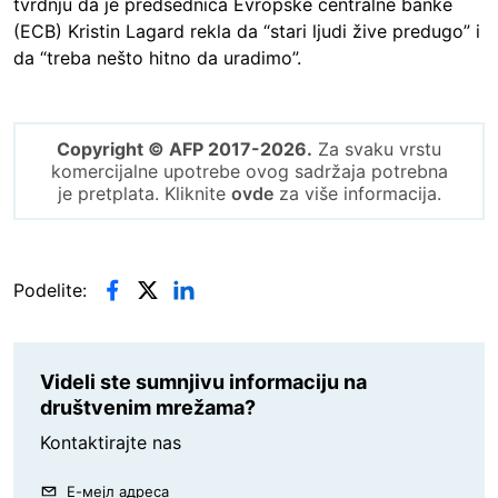
tvrdnju da je predsednica Evropske centralne banke
(ECB) Kristin Lagard rekla da “stari ljudi žive predugo” i
da “treba nešto hitno da uradimo”.
Copyright © AFP 2017-2026.
Za svaku vrstu
komercijalne upotrebe ovog sadržaja potrebna
je pretplata. Kliknite
ovde
za više informacija.
Podelite:
Videli ste sumnjivu informaciju na
društvenim mrežama?
Kontaktirajte nas
Е-мејл адреса