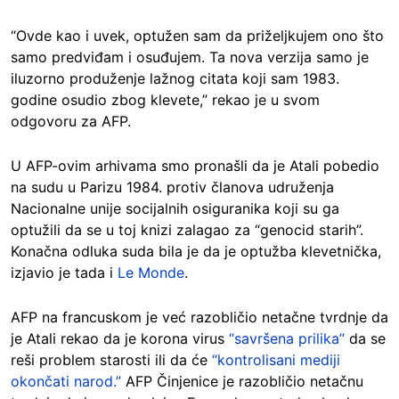
“Ovde kao i uvek, optužen sam da priželjkujem ono što
samo predviđam i osuđujem. Ta nova verzija samo je
iluzorno produženje lažnog citata koji sam 1983.
godine osudio zbog klevete,” rekao je u svom
odgovoru za AFP.
U AFP-ovim arhivama smo pronašli da je Atali pobedio
na sudu u Parizu 1984. protiv članova udruženja
Nacionalne unije socijalnih osiguranika koji su ga
optužili da se u toj knizi zalagao za “genocid starih”.
Konačna odluka suda bila je da je optužba klevetnička,
izjavio je tada i
Le Monde
.
AFP na francuskom je već razobličio netačne tvrdnje da
je Atali rekao da je korona virus
“savršena prilika”
da se
reši problem starosti ili da će
“kontrolisani mediji
okončati narod.”
AFP Činjenice je razobličio netačnu