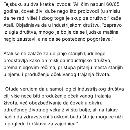
Fejsbuku su dva kratka izvoda: “Ali čim napuni 60/65
godina, čovek živi duže nego što proizvodi (u smislu
da ne radi više) i zbog toga je skup za društvo,” kaže
Atali. Objašnjava da u industrijskom društvu, “zapravo
iz ugla društva, mnogo je bolje da se ljudska mašina
naglo zaustavi, a ne da se postepeno pogoršava.”
Atali se ne zalaže za ubijanje starijih ljudi nego
predstavlja kako on misli da industrijsko društvo,
prema njegovim rečima, pristupa pitanju mesta starijih
u njemu i produženju očekivanog trajanja života.
“Otuda verujem da u samoj logici industrijskog društva
cilj više neće biti produženje očekivanog trajanja
života, već obezbeđivanje da čovek u okviru
određenog životnog veka živi što bolje, ali na takav
način da zdravstveni troškovi budu što je moguće niži
u pogledu troškova za zajednicu.”