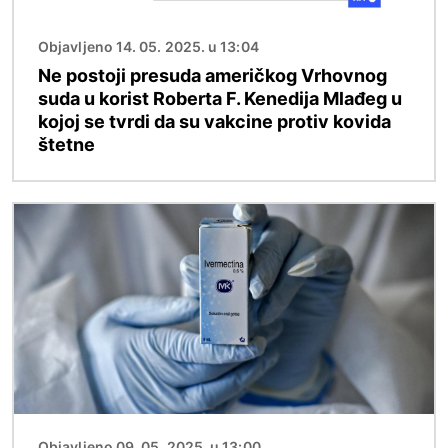
Objavljeno 14. 05. 2025. u 13:04
Ne postoji presuda američkog Vrhovnog
suda u korist Roberta F. Kenedija Mlađeg u
kojoj se tvrdi da su vakcine protiv kovida
štetne
Image
Objavljeno 09. 05. 2025. u 13:00