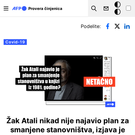
Skip to main content
Tamna
Provera činjenica
Search
pozadina
Примарни табови
Podelite:
Covid-19
Žak Atali nikad nije najavio plan za
smanjene stanovništva, izjava je