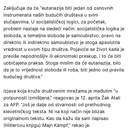
Zaključuje da će “eutanazija biti jedan od osnovnih
instrumenata naših budućih društava u svim
slučajevima. U socijalističkoj logici, za početak,
problem nastaje na sledeći način: socijalistička logika je
sloboda, a temeljna sloboda je samoubistvo, pravo na
direktno ili indirektno samoubistvo je stoga apsolutna
vrednost u ovom tipu društva. Pojaviće se život kada je
previše nepodnošljiv ili ekonomski preskup, i to će biti
uobičajena praksa. Stoga mislim da će eutanazija, bilo
da je to vrijednost sloboda ili roba, biti jedno od pravila
budućeg društva.”
Izjava koja kruže društvenim mrežama je međutim “u
potpunosti izmišljena,” reagovao je 12. aprila Žak Atali
za AFP. “Još je dalje od stvarnosti od prethodnog
klevetničkog teksta. Ni na koji način nije blizak
originalnom tekstu. Kao da kažu da sam napisao
(Hitlerovu knjigu) Majn Kampf,” rekao je.