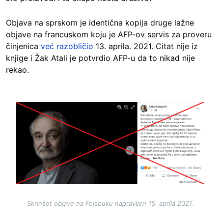
Objava na sprskom je identična kopija druge lažne
objave na francuskom koju je AFP-ov servis za proveru
činjenica
već razobličio
13. aprila. 2021. Citat nije iz
knjige i Žak Atali je potvrdio AFP-u da to nikad nije
rekao.
Image
Skrinšot objave na Fejsbuku napravljen 15. aprila 2021.