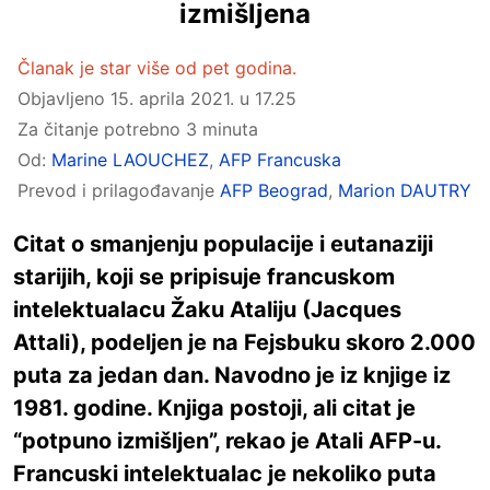
izmišljena
Članak je star više od pet godina.
Objavljeno
15. aprila 2021. u 17.25
Za čitanje potrebno 3 minuta
Od:
Marine LAOUCHEZ
,
AFP Francuska
Prevod i prilagođavanje
AFP Beograd
,
Marion DAUTRY
Citat o smanjenju populacije i eutanaziji
starijih, koji se pripisuje francuskom
intelektualacu Žaku Ataliju (Jacques
Attali), podeljen je na Fejsbuku skoro 2.000
puta za jedan dan. Navodno je iz knjige iz
1981. godine. Knjiga postoji, ali citat je
“potpuno izmišljen”, rekao je Atali AFP-u.
Francuski intelektualac je nekoliko puta