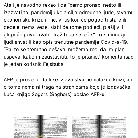
Atali je navodno rekao i da “ćemo pronaći nešto ili
izazvati to, pandemiju koja cilja određene ljude, stvarnu
ekonomsku krizu ili ne, virus koji će pogoditi stare ili
debele, nema veze, slabi će tome podleći, plašljivi i
glupi će poverovati i tražiti da se leče.” To su mnogi
ljudi shvatili kao opis trenutne pandemije Covid-a-19.
“Pa, to se trenutno dešava, možemo reci da im plan
uspeva, kako ih zaustavititi, to je pitanje,” komentarisao
je jedan korisnik Fejsbuka.
AFP je proverio da li se izjava stvarno nalazi u knizi, ali
o tome nema ni traga na stranicama koje je izdavačka
kuća knjige Segers (Seghers) poslao AFP-u.
Image