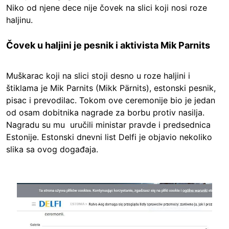
Niko od njene dece nije čovek na slici koji nosi roze
haljinu.
Čovek u haljini je pesnik i aktivista Mik Parnits
Muškarac koji na slici stoji desno u roze haljini i
štiklama je Mik Parnits (Mikk Pärnits), estonski pesnik,
pisac i prevodilac. Tokom ove ceremonije bio je jedan
od osam dobitnika nagrade za borbu protiv nasilja.
Nagradu su mu uručili ministar pravde i predsednica
Estonije. Estonski dnevni list Delfi je objavio nekoliko
slika sa ovog događaja.
Image