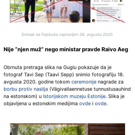
Snimak sa Fejsbuka napravljen 26. avgusta 2020.
Nije “njen muž” nego ministar pravde Raivo Aeg
Obrnuta pretraga slika na Guglu pokazuje da je
fotograf Tavi Sep (Taavi Sepp) snimio fotografiju 18.
avgusta 2020. godine tokom
ceremonije
nagrade za
borbu protiv nasilja
(Vägivallaennetuse tunnustusauhind
na estonskom) u
Istorijskom muzeju Estonije
. Slika je
objavljena u estonskim medijima
ovde
i
ovde
.
Image