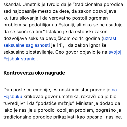
skandal. Umetnik je tvrdio da je “tradicionalna porodica
sad najopasnije mesto za dete, da zakon dozvoljava
kulturu silovanja i da verovatno postoji ogroman
problem sa pedofilijom u Estoniji, ali niko se ne usuđuje
da se suoči sa tim.” Istakao je da estonski zakon
dozvoljava seks sa devojčicom od 14 godina (
uzrast
seksualne saglasnosti
je 14), i da zakon ignoriše
seksualno zlostavljanje. Ceo govor objavio je na
svojoj
Fejsbuk stranici
.
Kontroverza oko nagrade
Dan posle ceremonije, estonski ministar pravde je
na
Fejsbuku
kitikovao govor umetnika, rekavši da je bio
“uvredljiv” i da “podstiče mržnju”. Ministar je dodao da
iako je nasilje u porodici ozbiljan problem, pogrešno je
tradicionalne porodice prikazivati kao opasne i nasilne.