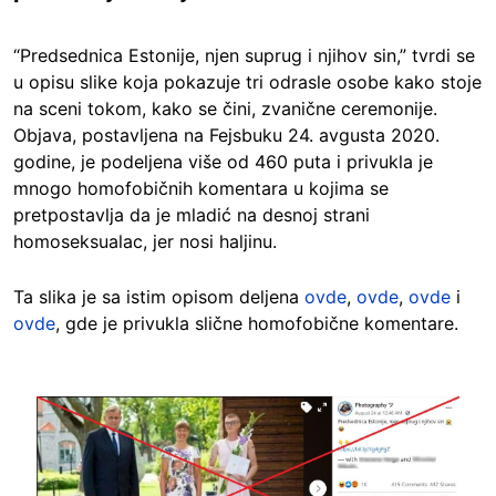
“Predsednica Estonije, njen suprug i njihov sin,” tvrdi se
u opisu slike koja pokazuje tri odrasle osobe kako stoje
na sceni tokom, kako se čini, zvanične ceremonije.
Objava, postavljena na Fejsbuku 24. avgusta 2020.
godine, je podeljena više od 460 puta i privukla je
mnogo homofobičnih komentara u kojima se
pretpostavlja da je mladić na desnoj strani
homoseksualac, jer nosi haljinu.
Ta slika je sa istim opisom deljena
ovde
,
ovde
,
ovde
i
ovde
, gde je privukla slične homofobične komentare.
Image