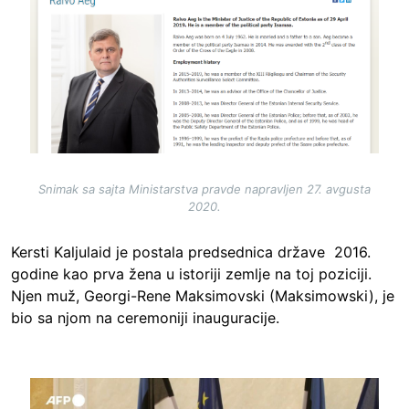
Snimak sa sajta Ministarstva pravde napravljen 27. avgusta
2020.
Kersti Kaljulaid je postala predsednica države 2016.
godine kao prva žena u istoriji zemlje na toj poziciji.
Njen muž, Georgi-Rene Maksimovski (Maksimowski), je
bio sa njom na ceremoniji inauguracije.
Image