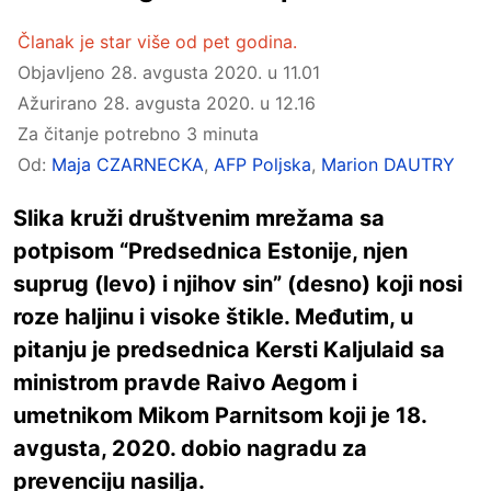
Članak je star više od pet godina.
Objavljeno
28. avgusta 2020. u 11.01
Ažurirano
28. avgusta 2020. u 12.16
Za čitanje potrebno 3 minuta
Od:
Maja CZARNECKA
,
AFP Poljska
,
Marion DAUTRY
Slika kruži društvenim mrežama sa
potpisom “Predsednica Estonije, njen
suprug (levo) i njihov sin” (desno) koji nosi
roze haljinu i visoke štikle. Međutim, u
pitanju je predsednica Kersti Kaljulaid sa
ministrom pravde Raivo Aegom i
umetnikom Mikom Parnitsom koji je 18.
avgusta, 2020. dobio nagradu za
prevenciju nasilja.