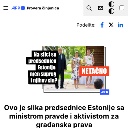
Skip to main content
Tamna
Provera činjenica
Search
pozadina
Примарни табови
Podelite:
Ovo je slika predsednice Estonije sa
ministrom pravde i aktivistom za
građanska prava