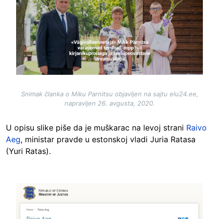
Snimak članka o Miku Parnitsu objavljen na sajtu elu24.ee,
napravljen 26. avgusta, 2020.
U opisu slike piše da je muškarac na levoj strani
Raivo
Aeg
, ministar pravde u estonskoj vladi Juria Ratasa
(Yuri Ratas).
Image