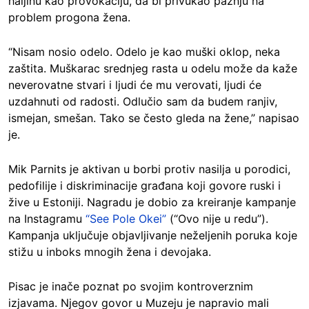
haljinu kao provokaciju, da bi privukao pažnju na
problem progona žena.
“Nisam nosio odelo. Odelo je kao muški oklop, neka
zaštita. Muškarac srednjeg rasta u odelu može da kaže
neverovatne stvari i ljudi će mu verovati, ljudi će
uzdahnuti od radosti. Odlučio sam da budem ranjiv,
ismejan, smešan. Tako se često gleda na žene,” napisao
je.
Mik Parnits je aktivan u borbi protiv nasilja u porodici,
pedofilije i diskriminacije građana koji govore ruski i
žive u Estoniji. Nagradu je dobio za kreiranje kampanje
na Instagramu
“See Pole Okei”
(“Ovo nije u redu”).
Kampanja uključuje objavljivanje neželjenih poruka koje
stižu u inboks mnogih žena i devojaka.
Pisac je inače poznat po svojim kontroverznim
izjavama. Njegov govor u Muzeju je napravio mali