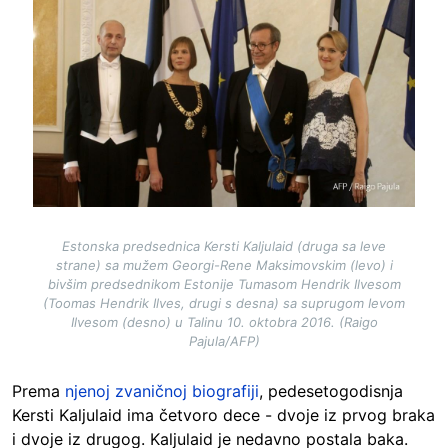
Estonska predsednica Kersti Kaljulaid (druga sa leve
strane) sa mužem Georgi-Rene Maksimovskim (levo) i
bivšim predsednikom Estonije Tumasom Hendrik Ilvesom
(Toomas Hendrik Ilves, drugi s desna) sa suprugom Ievom
Ilvesom (desno) u Talinu 10. oktobra 2016. (Raigo
Pajula/AFP)
Prema
njenoj zvaničnoj biografiji
, pedesetogodisnja
Kersti Kaljulaid ima četvoro dece - dvoje iz prvog braka
i dvoje iz drugog. Kaljulaid je nedavno postala baka.