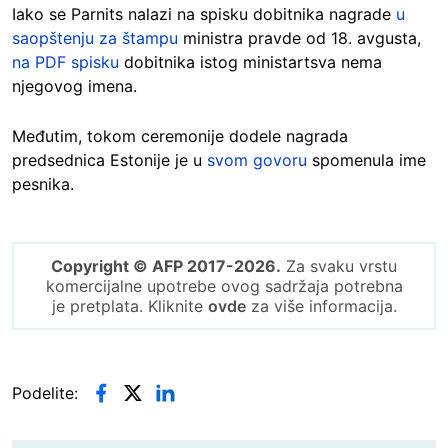
Iako se Parnits nalazi na spisku dobitnika nagrade
u
saopštenju za štampu
ministra pravde od 18. avgusta,
na PDF spisku
dobitnika istog ministartsva nema
njegovog imena.
Međutim, tokom ceremonije dodele nagrada
predsednica Estonije je u
svom govoru
spomenula ime
pesnika.
Copyright © AFP 2017-2026.
Za svaku vrstu
komercijalne upotrebe ovog sadržaja potrebna
je pretplata. Kliknite
ovde
za više informacija.
Podelite: