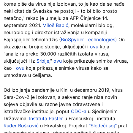
kome piše da virus nije izolovan, to je kao da se nađe
neki citat da Švedska ne postoji - to bi bilo prosto
netačno," rekao je u mejlu za AFP Činjenice 14.
septembra 2021.
Miloš Babić
, molekularni biolog,
neurobiolog i direktor istraživanja u kompaniji
Bajospajder tehnolodžis (
BioSpyder Technologies)
On
ukazuje na brojne studije, uključujući i
ovu
koja
"analizira preko 30.000 različitih izolata virusa,
uključujući i iz
Srbije
,"
ovu
koja prikazuje snimke virusa,
kao i
ovu
koja prikazuje snimke virusa kako se
umnožava u ćelijama.
Od izbijanja pandemije u Kini u decembru 2019, virus
Sars-Cov-2 je izolovan, a sekvenciranje niza novih
sojeva objavile su razne javne zdravstvene i
istraživačke institucije, poput
CDC-a
u Sjedinjenim
Državama,
Instituta Paster
u Francuskoj i instituta
Ruđer Bošković
u Hrvatskoj. Projekat
"Sledeći soj"
prati
sekvenciranje virusa i njegovih varijanti širom sveta