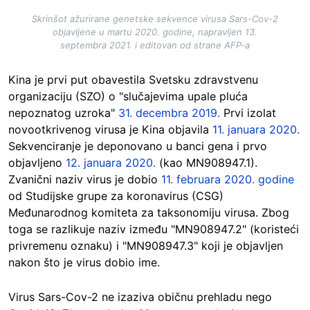
Skrinšot ažurirane genetske sekvence virusa Sars-Cov-2
objavljene u martu 2020. godine, napravljen 13.
septembra 2021. i editovan od strane AFP-a
Kina je prvi put obavestila Svetsku zdravstvenu
organizaciju (SZO) o "slučajevima upale pluća
nepoznatog uzroka"
31. decembra 2019.
Prvi izolat
novootkrivenog virusa je Kina objavila
11. januara 2020.
Sekvenciranje je deponovano u banci gena i prvo
objavljeno
12. januara 2020.
(kao MN908947.1).
Zvanični naziv virus je dobio
11. februara 2020. godine
od Studijske grupe za koronavirus (CSG)
Međunarodnog komiteta za taksonomiju virusa. Zbog
toga se razlikuje naziv između "MN908947.2" (koristeći
privremenu oznaku) i "MN908947.3" koji je objavljen
nakon što je virus dobio ime.
Virus Sars-Cov-2 ne izaziva običnu prehladu nego