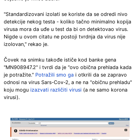
"Standardizovani izolati se koriste da se odredi nivo
detekcije nekog testa - koliko tačno minimalno kopija
virusa mora da uđe u test da bi on detektovao virus.
Nigde u ovom citatu ne postoji tvrdnja da virus nije
izolovan," rekao je.
Čovek na snimku takođe ističe kod banke gena
"MN908947.2" i tvrdi da je "ovo obična prehlada kada
je potražite."
Potražili smo ga
i otkrili da se zapravo
odnosi na virus Sars-Cov-2, a ne na "običnu prehladu"
koju mogu
izazvati različiti virusi
(a ne samo korona
virusi).
Image