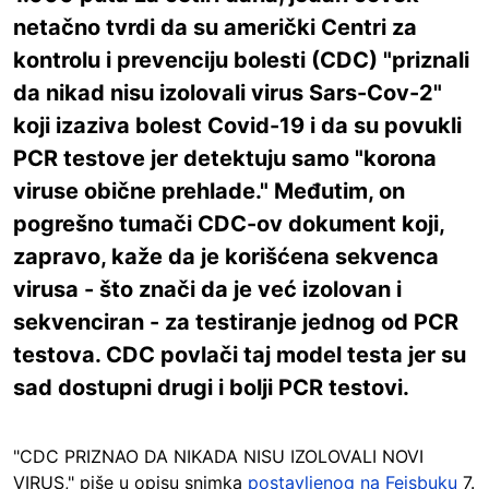
netačno tvrdi da su američki Centri za
kontrolu i prevenciju bolesti (CDC) "priznali
da nikad nisu izolovali virus Sars-Cov-2"
koji izaziva bolest Covid-19 i da su povukli
PCR testove jer detektuju samo "korona
viruse obične prehlade." Međutim, on
pogrešno tumači CDC-ov dokument koji,
zapravo, kaže da je korišćena sekvenca
virusa - što znači da je već izolovan i
sekvenciran - za testiranje jednog od PCR
testova. CDC povlači taj model testa jer su
sad dostupni drugi i bolji PCR testovi.
"CDC PRIZNAO DA NIKADA NISU IZOLOVALI NOVI
VIRUS," piše u opisu snimka
postavljenog na Fejsbuku
7.