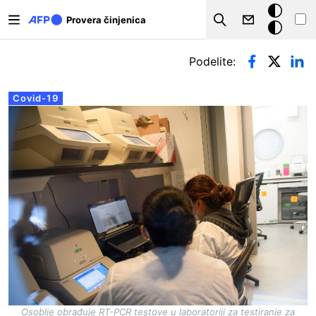
Skip to main content
Tamna
Provera činjenica
Search
pozadina
Примарни табови
Podelite:
Covid-19
Osoblje obrađuje RT-PCR testove u laboratoriji za testiranje za