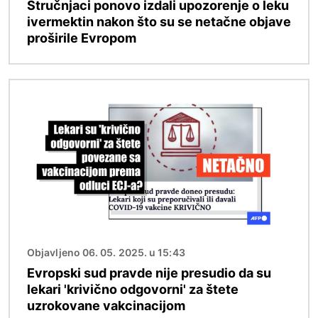
Stručnjaci ponovo izdali upozorenje o leku
ivermektin nakon što su se netačne objave
proširile Evropom
Image
Objavljeno 06. 05. 2025. u 15:43
Evropski sud pravde nije presudio da su
lekari 'krivično odgovorni' za štete
uzrokovane vakcinacijom