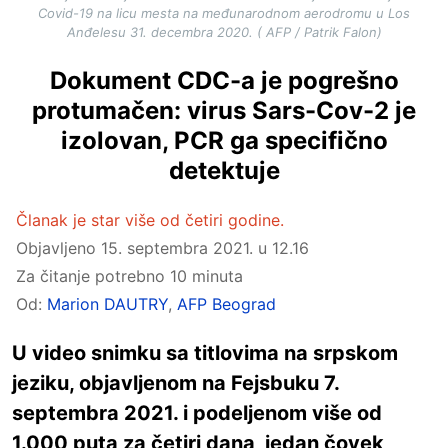
Covid-19 na licu mesta na međunarodnom aerodromu u Los
Anđelesu 31. decembra 2020. ( AFP / Patrik Falon)
Dokument CDC-a je pogrešno
protumačen: virus Sars-Cov-2 je
izolovan, PCR ga specifično
detektuje
Članak je star više od četiri godine.
Objavljeno
15. septembra 2021. u 12.16
Za čitanje potrebno 10 minuta
Od:
Marion DAUTRY
,
AFP Beograd
U video snimku sa titlovima na srpskom
jeziku, objavljenom na Fejsbuku 7.
septembra 2021. i podeljenom više od
1.000 puta za četiri dana, jedan čovek