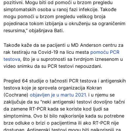
pozitivni. Mogu biti od pomoći u brzom pregledu
simptomatskih osoba u ranoj fazi infekcije. Takođe
mogu pomoći u brzom pregledu velikog broja
pojedinaca tokom izbijanja u okruženju sa ograničenim
resursima," objašnjava Bati.
Takođe kaže da se pacijenti u MD Anderson centru za
rak testiraju na Covid-19 na licu mesta
pomoću PCR
testova
, što je u suprotnosti sa tvrdnjom iznesenom u
video snimku da su PCR testovi nepouzdani.
Pregled 64 studije o tačnosti PCR testova i antigenskih
testova koje je sprovela organizacija Kokran
(Cochrane)
objavljen je u martu 2021.
i u njemu se
zaključuje da su "neki antigenski testovi dovoljno tačni
da zamene RT-PCR kada se koriste kod ljudi sa
simptomima. Ovo bi bilo najkorisnije kada su potrebne
brze odluke o brizi o pacijentima ili ako RT-PCR nije
dostupan. Antigenski testovi mogu biti najkorisniji za