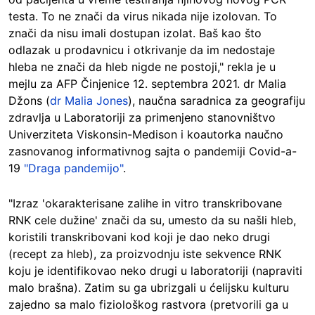
testa. To ne znači da virus nikada nije izolovan. To
znači da nisu imali dostupan izolat. Baš kao što
odlazak u prodavnicu i otkrivanje da im nedostaje
hleba ne znači da hleb nigde ne postoji," rekla je u
mejlu za AFP Činjenice 12. septembra 2021. dr Malia
Džons (
dr Malia Jones
),
naučna saradnica za geografiju
zdravlja u Laboratoriji za primenjeno stanovništvo
Univerziteta Viskonsin-Medison
i koautorka naučno
zasnovanog informativnog sajta o pandemiji Covid-a-
19
"Draga pandemijo"
.
"Izraz 'okarakterisane zalihe in vitro transkribovane
RNK cele dužine' znači da su, umesto da su našli hleb,
koristili transkribovani kod koji je dao neko drugi
(recept za hleb), za proizvodnju iste sekvence RNK
koju je identifikovao neko drugi u laboratoriji (napraviti
malo brašna). Zatim su ga ubrizgali u ćelijsku kulturu
zajedno sa malo fiziološkog rastvora (pretvorili ga u