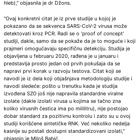
hleb)," objasnila je dr Džons.
"Ovaj konkretni citat je iz prve studije u kojoj je
pokazano da se sekvenca SARS-CoV-2 virusa može
detektovati kroz PCR. Radi se o 'proof of concept'
studiji, dakle, samo da se pokaže da je to moguće i koji
prajmeri omogućavaju specifičnu detekciju. Studija je
objavljena u februaru 2020, rađena je u januaru i
predstavlja prosto jedan od prvih pokušaja da se
napravi prvi korak u razvoju testova. Citat koji se
navodi je iz dela koji objašnjava metodologiju studije i
navodi sledeće: pošto u trenutku kada je studija
izvođena SZO još nije napravila standardne viralne
izolate (dakle izolati virusa u kojima se tačno zna
koliko virusnih čestica ima po mililitru), nije postojao
dobar standard za pozitivnu kontrolu i zato su u ovoj
studiji korišćene sintetičke RNK. Već nekoliko nedelja
kasnije su postali dostupni standardizovani izolati,"
objasnio je Miloš Babić.