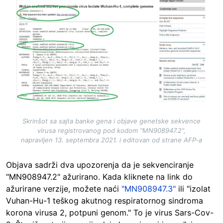
Skrinšot sa sajta banke gena i objave genetske sekvence
virusa registrovanog pod kodom "MN908947.2",
napravljen 13. septembra 2021. i editovan od strane AFP-a
Objava sadrži dva upozorenja da je sekvenciranje
"MN908947.2" ažurirano. Kada kliknete na link do
ažurirane verzije, možete naći
"MN908947.3"
ili "izolat
Vuhan-Hu-1 teškog akutnog respiratornog sindroma
korona virusa 2, potpuni genom." To je virus Sars-Cov-