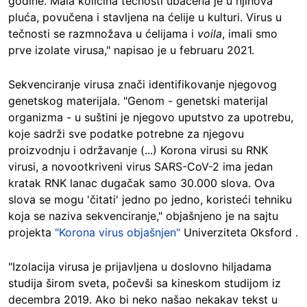
godine. Mala količina tečnosti ubačena je u njihova
pluća, povučena i stavljena na ćelije u kulturi. Virus u
tečnosti se razmnožava u ćelijama i
voila
, imali smo
prve izolate virusa," napisao je u februaru 2021.
Sekvenciranje virusa znači identifikovanje njegovog
genetskog materijala. "Genom - genetski materijal
organizma - u suštini je njegovo uputstvo za upotrebu,
koje sadrži sve podatke potrebne za njegovu
proizvodnju i održavanje (...) Korona virusi su RNK
virusi, a novootkriveni virus SARS-CoV-2 ima jedan
kratak RNK lanac dugačak samo 30.000 slova. Ova
slova se mogu 'čitati' jedno po jedno, koristeći tehniku
koja se naziva sekvenciranje," objašnjeno je na sajtu
projekta
"Korona virus objašnjen"
Univerziteta Oksford .
"Izolacija virusa je prijavljena u doslovno hiljadama
studija širom sveta, počevši sa kineskom studijom iz
decembra 2019. Ako bi neko našao nekakav tekst u