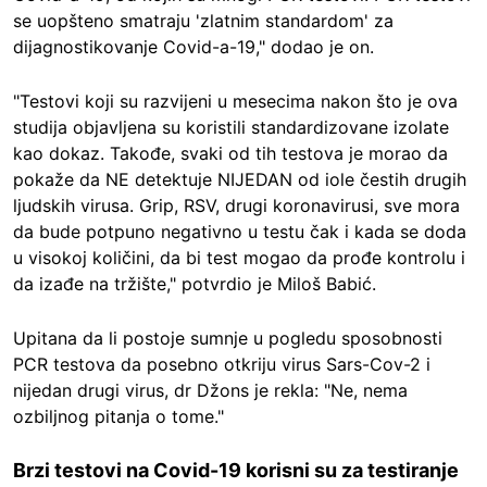
se uopšteno smatraju 'zlatnim standardom' za
dijagnostikovanje Covid-a-19," dodao je on.
"Testovi koji su razvijeni u mesecima nakon što je ova
studija objavljena su koristili standardizovane izolate
kao dokaz. Takođe, svaki od tih testova je morao da
pokaže da NE detektuje NIJEDAN od iole čestih drugih
ljudskih virusa. Grip, RSV, drugi koronavirusi, sve mora
da bude potpuno negativno u testu čak i kada se doda
u visokoj količini, da bi test mogao da prođe kontrolu i
da izađe na tržište," potvrdio je Miloš Babić.
Upitana da li postoje sumnje u pogledu sposobnosti
PCR testova da posebno otkriju virus Sars-Cov-2 i
nijedan drugi virus, dr Džons je rekla: "
Ne, nema
ozbiljnog pitanja o tome.
"
Brzi testovi na Covid-19 korisni su za testiranje