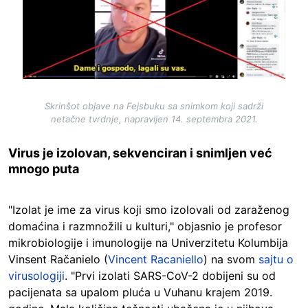
Skrinšot objave na Fejsbuku sa snimkom koji sadrži
netačne tvrdnje, napravljen 14. septembra 2021.
Virus je izolovan, sekvenciran i snimljen već
mnogo puta
"Izolat je ime za virus koji smo izolovali od zaraženog
domaćina i razmnožili u kulturi," objasnio je profesor
mikrobiologije i imunologije na Univerzitetu Kolumbija
Vinsent Račanielo (
Vincent Racaniello
) na svom
sajtu o
virusologiji
. "Prvi izolati SARS-CoV-2 dobijeni su od
pacijenata sa upalom pluća u Vuhanu krajem 2019.