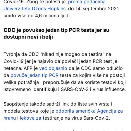
Covid-19. Zbog te bolesti je,
prema podacima
Univerziteta Džons Hopkins,
do 14. septembra 2021.
umrlo više od 4,6 miliona ljudi.
CDC je povukao jedan tip PCR testa jer su
dostupni novi i bolji
Tvrdnja da CDC "nikad nije mogao da testira" na
Covid-19 jer je najavio da povlači jedan PCR test je
netačna. AFP je
već objasnio
da je CDC samo odlučio
da
povuče jedan tip PCR
testa za kojim više ne postoji
velika potražnja i preporučuje da se koriste testovi koji
istovremeno identifikuju i SARS-CoV-2 i virus influence.
Saopštenje takođe sadrži link do liste svih vrsta i
modela testova koje je
odobrila američka Agencija za
hranu i lekove za
testiranje na virus Sars-Cov-2.