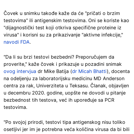
Čovek u snimku takođe kaže da će "pričati o brzim
testovima" ili antigenskim testovima. Oni se koriste kao
"dijagnostički test koji otkriva specifične proteine iz
virusa" i korisni su za prikazivanje "aktivne infekcije,"
navodi FDA
.
"Da li su brzi testovi bezbedni? Preporučujem da
proverite," kaže čovek i prikazuje u pozadini snimak
ovog intervjua
dr Mike Batija (
dr Micah Bhatti
), docenta
na odeljenju za laboratorijsku medicinu MD Anderson
centra za rak, Univerziteta u Teksasu. Članak, objavljen
u decembru 2020. godine, uopšte ne dovodi u pitanje
bezbednost tih testova, već ih upoređuje sa PCR
testovima.
"Po svojoj prirodi, testovi tipa antigenskog nisu toliko
osetljivi jer im je potrebna veća količina virusa da bi bili