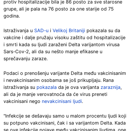
protiv hospitalizacije bila je 86 posto za sve starosne
grupe, ali je pala na 76 posto za one starije od 75
godina.
Istraživanja u
SAD-u
i
Velikoj Britaniji
pokazala su da
vakcine i dalje pružaju visoku zaštitu od hospitalizacije
i smrti kada su ljudi zaraženi Delta varijantom virusa
Sars-Cov-2, ali da su nešto manje efikasne u
sprečavanju zaraze.
Podaci o prenošenju varijante Delta među vakcinisanim
i nevakcinisanim osobama se još prikupljaju. Rana
istraživanja su
pokazala
da je ova varijanta
zaraznija
,
ali da je manje verovatnoća da će virus preneti
vakcinisani nego
nevakcinisani ljudi
.
"Infekcije se dešavaju samo u malom procentu ljudi koji
su potpuno vakcinisani, čak i sa varijantom Delta. Kada
se ove infekcije pojave među vakcinisanim ljudima, one