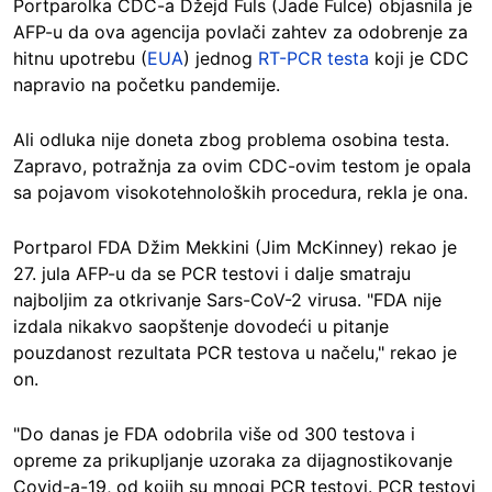
Portparolka CDC-a Džejd Fuls (Jade Fulce) objasnila je
AFP-u da ova agencija povlači zahtev za odobrenje za
hitnu upotrebu (
EUA
) jednog
RT-PCR testa
koji je CDC
napravio na početku pandemije.
Ali odluka nije doneta zbog problema osobina testa.
Zapravo, potražnja za ovim CDC-ovim testom je opala
sa pojavom visokotehnoloških procedura, rekla je ona.
Portparol FDA Džim Mekkini (Jim McKinney) rekao je
27. jula AFP-u da se PCR testovi i dalje smatraju
najboljim za otkrivanje Sars-CoV-2 virusa. "FDA nije
izdala nikakvo saopštenje dovodeći u pitanje
pouzdanost rezultata PCR testova u načelu," rekao je
on.
"Do danas je FDA odobrila više od 300 testova i
opreme za prikupljanje uzoraka za dijagnostikovanje
Covid-a-19, od kojih su mnogi PCR testovi. PCR testovi