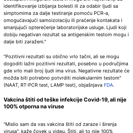
identifikovanje izbijanja bolesti ili za odabir ljudi sa
simptomima za dalje testiranje pomoću PCR-a,
omogućavajući samoizolaciju ili praćenje kontakata i
smanjujući opterećenje laboratorijske usluge. Ljudi koji
dobiju negativan rezultat sa antigenskim testom mogu i
dalje biti zaraženi."
"Pozitivni rezultati su obično vrlo tačni, ali se mogu
dogoditi lažni pozitivni rezultati, posebno u područjima
gde vrlo mali broj ljudi ima virus. Negativne rezultate će
možda biti potrebno potvrditi molekularnim testom"
(NAAT, RT-PCR test, LAMP test), objašnjava
FDA
.
Vakcina štiti od teške infekcije Covid-19, ali nije
100% otporna na viruse
"Mislio sam da vas vakcina štiti od zaraze i širenja
virusa", kaže čovek u videu. Štiti, ali to nije 100%