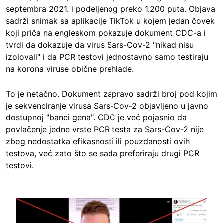
septembra 2021. i podeljenog preko
1.200 puta
. Objava
sadrži snimak sa aplikacije TikTok u kojem jedan čovek
koji priča na engleskom pokazuje dokument CDC-a i
tvrdi da dokazuje da virus Sars-Cov-2 "nikad nisu
izolovali" i da PCR testovi jednostavno samo testiraju
na korona viruse obične prehlade.
To je netačno. Dokument zapravo sadrži broj pod kojim
je sekvenciranje virusa Sars-Cov-2 objavljeno u javno
dostupnoj "banci gena". CDC je već pojasnio da
povlačenje jedne vrste PCR testa za Sars-Cov-2 nije
zbog nedostatka efikasnosti ili pouzdanosti ovih
testova, već zato što se sada preferiraju drugi PCR
testovi.
Image