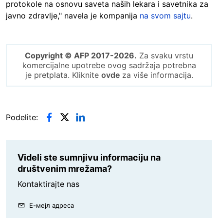
protokole na osnovu saveta naših lekara i savetnika za
javno zdravlje," navela je kompanija
na svom sajtu
.
Copyright © AFP 2017-2026.
Za svaku vrstu
komercijalne upotrebe ovog sadržaja potrebna
je pretplata. Kliknite
ovde
za više informacija.
Podelite:
Videli ste sumnjivu informaciju na
društvenim mrežama?
Kontaktirajte nas
Е-мејл адреса