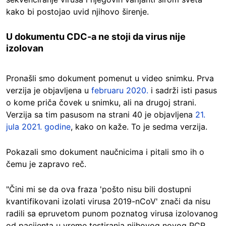
kako bi postojao uvid njihovo širenje.
U dokumentu CDC-a ne stoji da virus nije
izolovan
Pronašli smo dokument pomenut u video snimku. Prva
verzija je objavljena u
februaru 2020.
i sadrži isti pasus
o kome priča čovek u snimku, ali na drugoj strani.
Verzija sa tim pasusom na strani 40 je objavljena
21.
jula 2021. godine
, kako on kaže. To je sedma verzija.
Pokazali smo dokument naučnicima i pitali smo ih o
čemu je zapravo reč.
"Čini mi se da ova fraza 'pošto nisu bili dostupni
kvantifikovani izolati virusa 2019-nCoV' znači da nisu
radili sa epruvetom punom poznatog virusa izolovanog
od pacijenta u vreme testiranja njihovog novog PCR