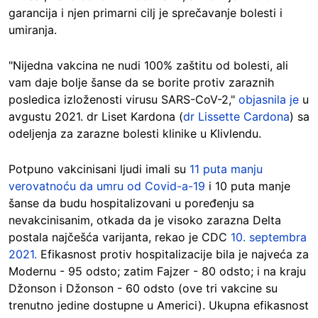
garancija i njen primarni cilj je sprečavanje bolesti i
umiranja.
"Nijedna vakcina ne nudi 100% zaštitu od bolesti, ali
vam daje bolje šanse da se borite protiv zaraznih
posledica izloženosti virusu SARS-CoV-2,"
objasnila je
u
avgustu 2021. dr Liset Kardona (
dr Lissette Cardona
) sa
odeljenja za zarazne bolesti klinike u Klivlendu.
Potpuno vakcinisani ljudi imali su
11 puta manju
verovatnoću da umru od Covid-a-19
i 10 puta manje
šanse da budu hospitalizovani u poređenju sa
nevakcinisanim, otkada da je visoko zarazna Delta
postala najčešća varijanta, rekao je CDC
10. septembra
2021.
Efikasnost protiv hospitalizacije bila je najveća za
Modernu - 95 odsto; zatim Fajzer - 80 odsto; i na kraju
Džonson i Džonson - 60 odsto (ove tri vakcine su
trenutno jedine dostupne u Americi). Ukupna efikasnost