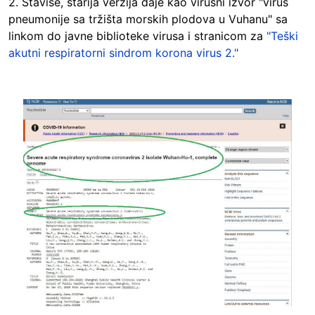
2. Štaviše, starija verzija daje kao virusni izvor "virus
pneumonije sa tržišta morskih plodova u Vuhanu" sa
linkom do javne biblioteke virusa i stranicom za
"Teški
akutni respiratorni sindrom korona virus 2."
Image