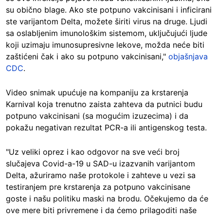
su obično blage. Ako ste potpuno vakcinisani i inficirani
ste varijantom Delta, možete širiti virus na druge. Ljudi
sa oslabljenim imunološkim sistemom, uključujući ljude
koji uzimaju imunosupresivne lekove, možda neće biti
zaštićeni čak i ako su potpuno vakcinisani,"
objašnjava
CDC
.
Video snimak upućuje na kompaniju za krstarenja
Karnival koja trenutno zaista zahteva da putnici budu
potpuno vakcinisani (sa mogućim izuzecima) i da
pokažu negativan rezultat PCR-a ili antigenskog testa.
"Uz veliki oprez i kao odgovor na sve veći broj
slučajeva Covid-a-19 u SAD-u izazvanih varijantom
Delta, ažuriramo naše protokole i zahteve u vezi sa
testiranjem pre krstarenja za potpuno vakcinisane
goste i našu politiku maski na brodu. Očekujemo da će
ove mere biti privremene i da ćemo prilagoditi naše