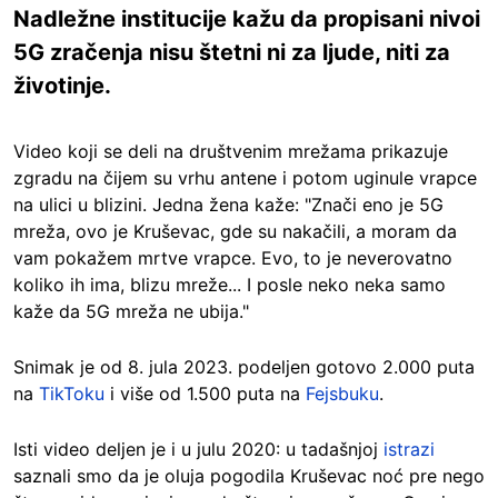
Nadležne institucije kažu da propisani nivoi
5G zračenja nisu štetni ni za ljude, niti za
životinje.
Video koji se deli na društvenim mrežama prikazuje
zgradu na čijem su vrhu antene i potom uginule vrapce
na ulici u blizini. Jedna žena kaže: "Znači eno je 5G
mreža, ovo je Kruševac, gde su nakačili, a moram da
vam pokažem mrtve vrapce. Evo, to je neverovatno
koliko ih ima, blizu mreže... I posle neko neka samo
kaže da 5G mreža ne ubija."
Snimak je od 8. jula 2023. podeljen gotovo 2.000 puta
na
TikToku
i više od 1.500 puta na
Fejsbuku
.
Isti video deljen je i u julu 2020: u tadašnjoj
istrazi
saznali smo da je oluja pogodila Kruševac noć pre nego