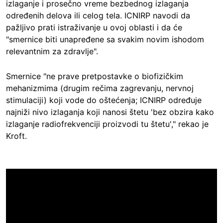
izlaganje i prosečno vreme bezbednog izlaganja
određenih delova ili celog tela. ICNIRP navodi da
pažljivo prati istraživanje u ovoj oblasti i da će
"smernice biti unapređene sa svakim novim ishodom
relevantnim za zdravlje".
Smernice "ne prave pretpostavke o biofizičkim
mehanizmima (drugim rečima zagrevanju, nervnoj
stimulaciji) koji vode do oštećenja; ICNIRP određuje
najniži nivo izlaganja koji nanosi štetu 'bez obzira kako
izlaganje radiofrekvenciji proizvodi tu štetu'," rekao je
Kroft.