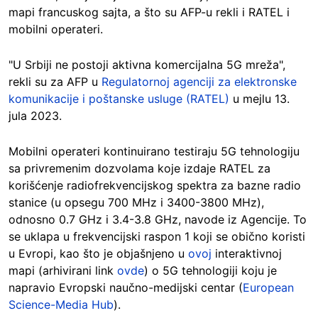
mapi francuskog sajta, a što su AFP-u rekli i RATEL i
mobilni operateri.
"U Srbiji ne postoji aktivna komercijalna 5G mreža",
rekli su za AFP u
Regulatornoj agenciji za elektronske
komunikacije i poštanske usluge (RATEL)
u mejlu 13.
jula 2023.
Mobilni operateri kontinuirano testiraju 5G tehnologiju
sa privremenim dozvolama koje izdaje RATEL za
korišćenje radiofrekvencijskog spektra za bazne radio
stanice (u opsegu 700 MHz i 3400-3800 MHz),
odnosno 0.7 GHz i 3.4-3.8 GHz, navode iz Agencije. To
se uklapa u frekvencijski raspon 1 koji se obično koristi
u Evropi, kao što je objašnjeno u
ovoj
interaktivnoj
mapi (arhivirani link
ovde
) o 5G tehnologiji koju je
napravio Evropski naučno-medijski centar (
European
Science-Media Hub
).