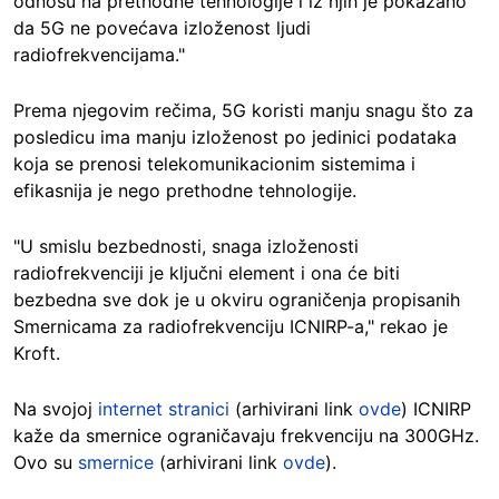
odnosu na prethodne tehnologije i iz njih je pokazano
da 5G ne povećava izloženost ljudi
radiofrekvencijama."
Prema njegovim rečima, 5G koristi manju snagu što za
posledicu ima manju izloženost po jedinici podataka
koja se prenosi telekomunikacionim sistemima i
efikasnija je nego prethodne tehnologije.
"U smislu bezbednosti, snaga izloženosti
radiofrekvenciji je ključni element i ona će biti
bezbedna sve dok je u okviru ograničenja propisanih
Smernicama za radiofrekvenciju ICNIRP-a," rekao je
Kroft.
Na svojoj
internet stranici
(arhivirani link
ovde
) ICNIRP
kaže da smernice ograničavaju frekvenciju na 300GHz.
Ovo su
smernice
(arhivirani link
ovde
).