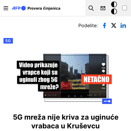
Skip to main content
Tamna
Provera činjenica
Search
pozadina
Примарни табови
Podelite:
5G
5G mreža nije kriva za uginuće
vrabaca u Kruševcu