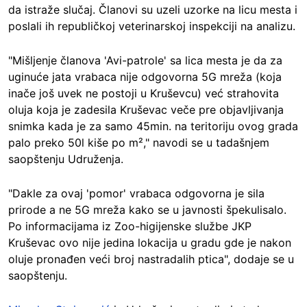
da istraže slučaj. Članovi su uzeli uzorke na licu mesta i
poslali ih republičkoj veterinarskoj inspekciji na analizu.
"Mišljenje članova 'Avi-patrole' sa lica mesta je da za
uginuće jata vrabaca nije odgovorna 5G mreža (koja
inače još uvek ne postoji u Kruševcu) već strahovita
oluja koja je zadesila Kruševac veče pre objavljivanja
snimka kada je za samo 45min. na teritoriju ovog grada
palo preko 50l kiše po m²," navodi se u tadašnjem
saopštenju Udruženja.
"Dakle za ovaj 'pomor' vrabaca odgovorna je sila
prirode a ne 5G mreža kako se u javnosti špekulisalo.
Po informacijama iz Zoo-higijenske službe JKP
Kruševac ovo nije jedina lokacija u gradu gde je nakon
oluje pronađen veći broj nastradalih ptica", dodaje se u
saopštenju.