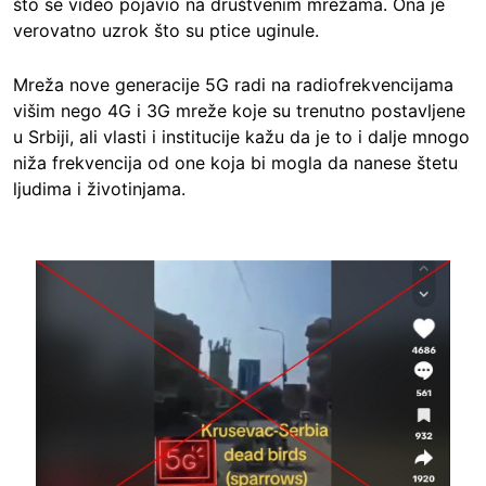
što se video pojavio na društvenim mrežama. Ona je
verovatno uzrok što su ptice uginule.
Mreža nove generacije 5G radi na radiofrekvencijama
višim nego 4G i 3G mreže koje su trenutno postavljene
u Srbiji, ali vlasti i institucije kažu da je to i dalje mnogo
niža frekvencija od one koja bi mogla da nanese štetu
ljudima i životinjama.
Image