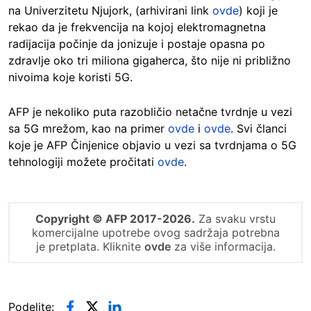
na Univerzitetu Njujork, (arhivirani link
ovde
) koji je
rekao da je frekvencija na kojoj elektromagnetna
radijacija počinje da jonizuje i postaje opasna po
zdravlje oko tri miliona gigaherca, što nije ni približno
nivoima koje koristi 5G.
AFP je nekoliko puta razobličio netačne tvrdnje u vezi
sa 5G mrežom, kao na primer
ovde
i
ovde
. Svi članci
koje je AFP Činjenice objavio u vezi sa tvrdnjama o 5G
tehnologiji možete pročitati
ovde
.
Copyright © AFP 2017-2026.
Za svaku vrstu
komercijalne upotrebe ovog sadržaja potrebna
je pretplata. Kliknite
ovde
za više informacija.
Podelite: