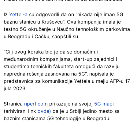
Iz
Yettel-a
su odgovorili da on "nikada nije imao 5G
baznu stanicu u Kruševcu". Ova kompanija imala je
testno 5G okruženje u Naučno tehnološkim parkovima
u Beogradu i Čačku, saopštili su.
"Cilj ovog koraka bio je da se domaćim i
međunarodnim kompanijama, start-up zajednici i
studentima tehničkih fakulteta omogući da razviju
napredna rešenja zasnovana na 5G", napisala je
predstavnica za komunikacije Yettela u mejlu AFP-u 17.
jula 2023.
Stranica
nperf.com
prikazuje na svojoj
5G mapi
(arhivirani link
ovde
) da je u Srbiji jedino mesto sa
baznim stanicama 5G tehnologije u Beogradu
.