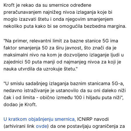
Kroft je rekao da su smernice određene
preračunavanjem najnižeg nivoa izlaganja koje bi
moglo izazvati štetu i onda njegovim smanjenjem
nekoliko puta kako bi se omogućila bezbedna margina.
"Na primer, relevantni limit za bazne stanice 5G ima
faktor smanjenja 50 za širu javnost, što znači da je
maksimalni nivo na kom je dozvoljeno izlaganje ljudi u
zajednici 50 puta manji od najmanjeg nivoa za koji je
nauka utvrdila da uzrokuje štetu."
"U smislu sadašnjeg izlaganja baznim stanicama 5G-a,
nedavno istraživanje je ustanovilo da su oni daleko niži
čak i od limita - obično između 100 i hiljadu puta niži",
dodao je Kroft.
U kratkom objašnjenju smernica,
ICNIRP navodi
(arhivirani link
ovde
) da one postavljaju ograničenja za