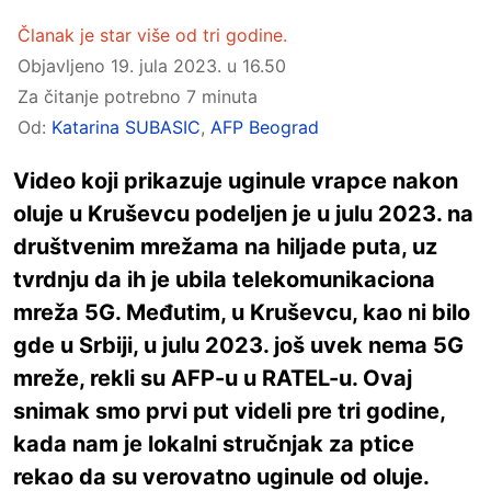
Članak je star više od tri godine.
Objavljeno
19. jula 2023. u 16.50
Za čitanje potrebno 7 minuta
Od:
Katarina SUBASIC
,
AFP Beograd
Video koji prikazuje uginule vrapce nakon
oluje u Kruševcu podeljen je u julu 2023. na
društvenim mrežama na hiljade puta, uz
tvrdnju da ih je ubila telekomunikaciona
mreža 5G. Međutim, u Kruševcu, kao ni bilo
gde u Srbiji, u julu 2023. još uvek nema 5G
mreže, rekli su AFP-u u RATEL-u. Ovaj
snimak smo prvi put videli pre tri godine,
kada nam je lokalni stručnjak za ptice
rekao da su verovatno uginule od oluje.