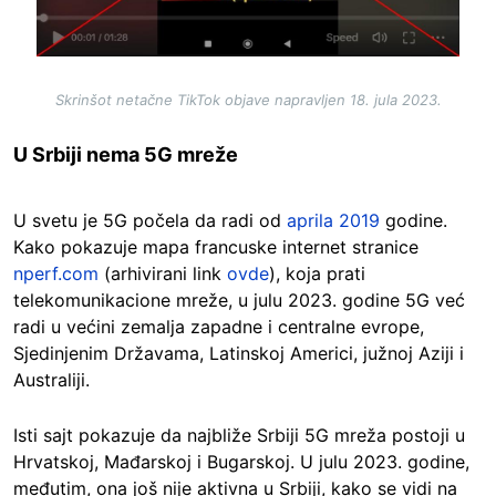
Skrinšot netačne TikTok objave napravljen 18. jula 2023.
U Srbiji nema 5G mreže
U svetu je 5G počela da radi od
aprila 2019
godine.
Kako pokazuje mapa francuske internet stranice
nperf.com
(arhivirani link
ovde
), koja prati
telekomunikacione mreže, u julu 2023. godine 5G već
radi u većini zemalja zapadne i centralne evrope,
Sjedinjenim Državama, Latinskoj Americi, južnoj Aziji i
Australiji.
Isti sajt pokazuje da najbliže Srbiji 5G mreža postoji u
Hrvatskoj, Mađarskoj i Bugarskoj. U julu 2023. godine,
međutim, ona još nije aktivna u Srbiji, kako se vidi na