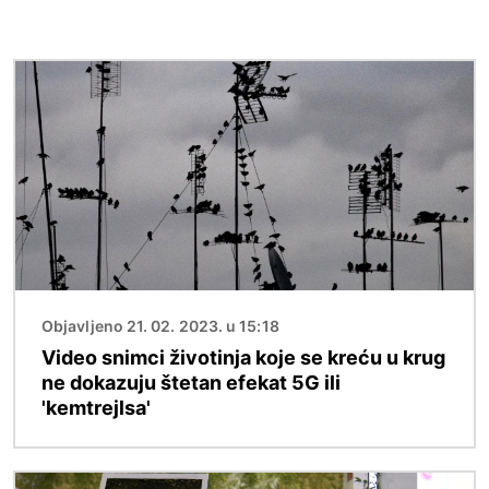
Image
Objavljeno 21. 02. 2023. u 15:18
Video snimci životinja koje se kreću u krug
ne dokazuju štetan efekat 5G ili
'kemtrejlsa'
Image