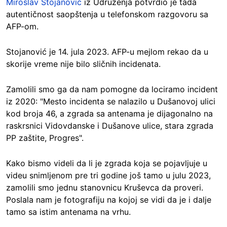
Miroslav Stojanović
iz Udruženja potvrdio je tada
autentičnost saopštenja u telefonskom razgovoru sa
AFP-om.
Stojanović je 14. jula 2023. AFP-u mejlom rekao da u
skorije vreme nije bilo sličnih incidenata.
Zamolili smo ga da nam pomogne da lociramo incident
iz 2020: "Mesto incidenta se nalazilo u Dušanovoj ulici
kod broja 46, a zgrada sa antenama je dijagonalno na
raskrsnici Vidovdanske i Dušanove ulice, stara zgrada
PP zaštite, Progres".
Kako bismo videli da li je zgrada koja se pojavljuje u
videu snimljenom pre tri godine još tamo u julu 2023,
zamolili smo jednu stanovnicu Kruševca da proveri.
Poslala nam je fotografiju na kojoj se vidi da je i dalje
tamo sa istim antenama na vrhu.