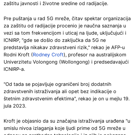
zaštitu javnosti i životne sredine od radijacije.
Pre puštanja u rad 5G mreže, čitav spektar organizacija
za zaštitu od radijacije procenio je naučna saznanja u
vezi sa tom frekvencijom i uticaj na ljude, uključujući i
ICNIRP, "gde se došlo do zaključka da 5G ne
predstavlja nikakav zdravstveni rizik," rekao je AFP-u
Rodni Kroft (
Rodney Croft
), profesor na australijskom
Univerzitetu Volongong (Wollongong) i predsedavajući
ICNIRP-a.
"Od tada se pojavljuje ograničeni broj dodatnih
zdravstvenih istraživanja ali opet bez indikacije o
štetnim zdravstvenim efektima", rekao je on u mejlu 19.
jula 2023.
Kroft je objasnio da su značajna istraživanja urađena "u
smislu nivoa izlaganja koje ljudi prime od 5G mreže u