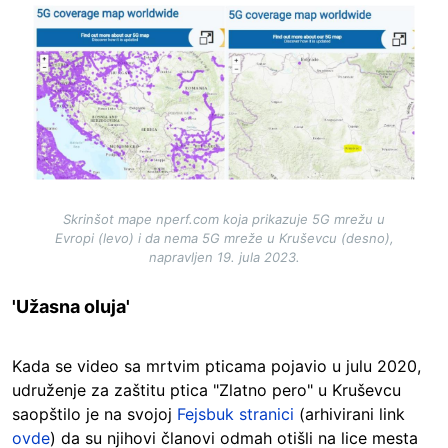
Image
Skrinšot mape nperf.com koja prikazuje 5G mrežu u
Evropi (levo) i da nema 5G mreže u Kruševcu (desno),
napravljen 19. jula 2023.
'Užasna oluja'
Kada se video sa mrtvim pticama pojavio u julu 2020,
udruženje za zaštitu ptica "Zlatno pero" u Kruševcu
saopštilo je na svojoj
Fejsbuk stranici
(arhivirani link
ovde
) da su njihovi članovi odmah otišli na lice mesta