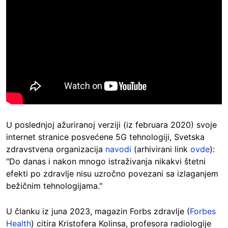
U poslednjoj ažuriranoj verziji (iz februara 2020) svoje
internet stranice posvećene 5G tehnologiji, Svetska
zdravstvena organizacija
navodi
(arhivirani link
ovde
):
"Do danas i nakon mnogo istraživanja nikakvi štetni
efekti po zdravlje nisu uzročno povezani sa izlaganjem
bežičnim tehnologijama."
U članku iz juna 2023, magazin Forbs zdravlje (
Forbes
Health
) citira Kristofera Kolinsa, profesora radiologije