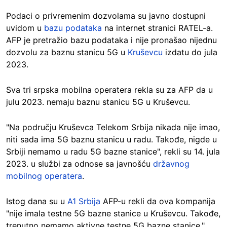
Podaci o privremenim dozvolama su javno dostupni
uvidom u
bazu podataka
na internet stranici RATEL-a.
AFP je pretražio bazu podataka i nije pronašao nijednu
dozvolu za baznu stanicu 5G u
Kruševcu
izdatu do jula
2023.
Sva tri srpska mobilna operatera rekla su za AFP da u
julu 2023. nemaju baznu stanicu 5G u Kruševcu.
"Na području Kruševca Telekom Srbija nikada nije imao,
niti sada ima 5G baznu stanicu u radu. Takođe, nigde u
Srbiji nemamo u radu 5G bazne stanice", rekli su 14. jula
2023. u službi za odnose sa javnošću
državnog
mobilnog operatera
.
Istog dana su u
A1 Srbija
AFP-u rekli da ova kompanija
"nije imala testne 5G bazne stanice u Kruševcu. Takođe,
trenutno nemamo aktivne testne 5G bazne stanice."