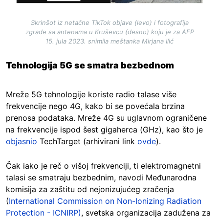
Skrinšot iz netačne TikTok objave (levo) i fotografija
zgrade sa antenama u Kruševcu (desno) koju je za AFP
15. jula 2023. snimila meštanka Mirjana Ilić
Tehnologija 5G se smatra bezbednom
Mreže 5G tehnologije koriste radio talase više
frekvencije nego 4G, kako bi se povećala brzina
prenosa podataka. Mreže 4G su uglavnom ograničene
na frekvencije ispod šest gigaherca (GHz), kao što je
objasnio
TechTarget (arhivirani link
ovde
).
Čak iako je reč o višoj frekvenciji, ti elektromagnetni
talasi se smatraju bezbednim, navodi Međunarodna
komisija za zaštitu od nejonizujućeg zračenja
(
International Commission on Non-Ionizing Radiation
Protection - ICNIRP)
, svetska organizacija zadužena za