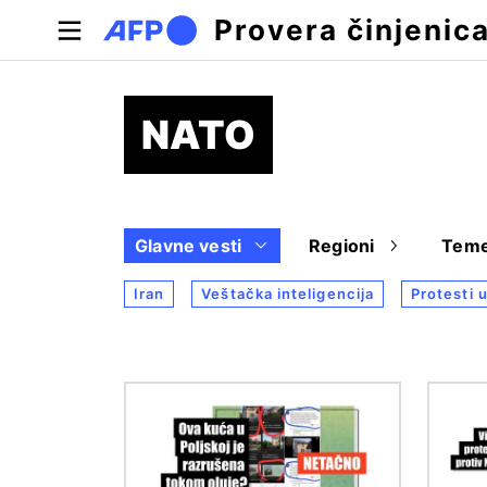
Skip to main content
Provera činjenic
NATO
Glavne vesti
Regioni
Tem
Iran
Veštačka inteligencija
Protesti u
Image
Image