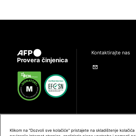
Kontaktirajte nas
Provera činjenica
Klikom na "Dozvoli sve kolačiće" pristajete na skladištenje kolačić