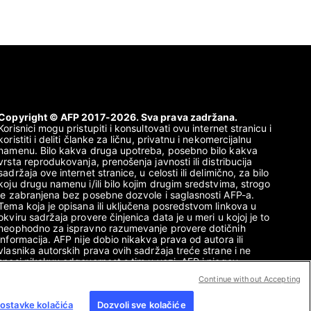
Copyright © AFP 2017-2026. Sva prava zadržana.
Korisnici mogu pristupiti i konsultovati ovu internet stranicu i
koristiti i deliti članke za ličnu, privatnu i nekomercijalnu
namenu. Bilo kakva druga upotreba, posebno bilo kakva
vrsta reprodukovanja, prenošenja javnosti ili distribucija
sadržaja ove internet stranice, u celosti ili delimično, za bilo
koju drugu namenu i/ili bilo kojim drugim sredstvima, strogo
je zabranjena bez posebne dozvole i saglasnosti AFP-a.
Tema koja je opisana ili uključena posredstvom linkova u
okviru sadržaja provere činjenica data je u meri u kojoj je to
neophodno za ispravno razumevanje provere dotičnih
informacija. AFP nije dobio nikakva prava od autora ili
vlasnika autorskih prava ovih sadržaja treće strane i ne
snosi nikakvu odgovornost s tim u vezi. AFP i njegov
logotip su registrovani zaštitni znaci.
Continue without Accepting
ostavke kolačića
Dozvoli sve kolačiće