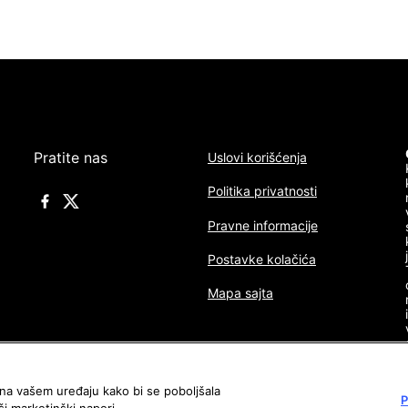
Pratite nas
Uslovi korišćenja
Politika privatnosti
Pravne informacije
Postavke kolačića
Mapa sajta
a na vašem uređaju kako bi se poboljšala
P