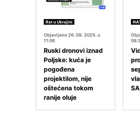
Rat u Ukrajini
NA
Objavljeno 26. 09. 2025. u
Obja
11:06
08:
Ruski dronovi iznad
Vi
Poljske: kuća je
pr
pogođena
se
projektilom, nije
vl
oštećena tokom
SA
ranije oluje