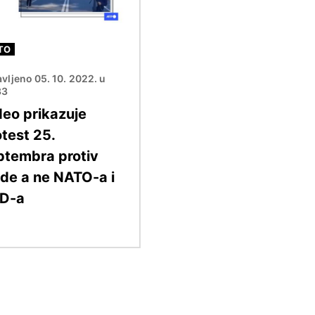
TO
vljeno 05. 10. 2022. u
33
deo prikazuje
otest 25.
ptembra protiv
ade a ne NATO-a i
D-a