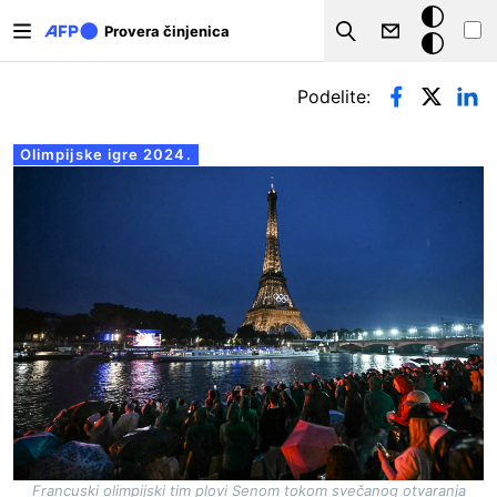
Skip to main content
Tamna
Provera činjenica
Search
pozadina
Примарни табови
Podelite:
Olimpijske igre 2024.
Francuski olimpijski tim plovi Senom tokom svečanog otvaranja