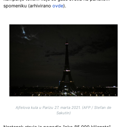
spomeniku (arhivirano
ovde
).
Image
Ajfelova kula u Parizu 27. marta 2021. (AFP / Stefan de
Sakutin)
Nestanak struje je pogodio "oko 85.000 klijenata"