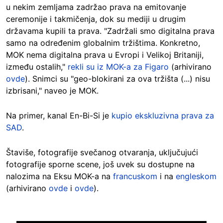
u nekim zemljama zadržao prava na emitovanje
ceremonije i takmičenja, dok su mediji u drugim
državama kupili ta prava. "Zadržali smo digitalna prava
samo na određenim globalnim tržištima. Konkretno,
MOK nema digitalna prava u Evropi i Velikoj Britaniji,
između ostalih,"
rekli su iz MOK-a za Figaro
(arhivirano
ovde
). Snimci su "geo-blokirani za ova tržišta (...) nisu
izbrisani," naveo je MOK.
Na primer, kanal En-Bi-Si je
kupio ekskluzivna prava za
SAD
.
Štaviše, fotografije svečanog otvaranja, uključujući
fotografije sporne scene, još uvek su dostupne na
nalozima na Eksu MOK-a na
francuskom
i na
engleskom
(arhivirano
ovde
i
ovde
).