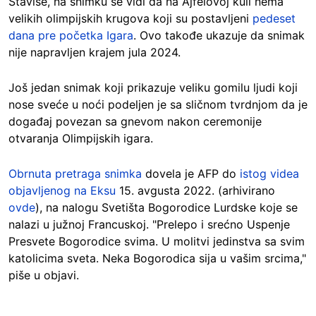
Štaviše, na snimku se vidi da na Ajfelovoj kuli nema
velikih olimpijskih krugova koji su postavljeni
pedeset
dana pre početka Igara
. Ovo takođe ukazuje da snimak
nije napravljen krajem jula 2024.
Još jedan snimak koji prikazuje veliku gomilu ljudi koji
nose sveće u noći podeljen je sa sličnom tvrdnjom da je
događaj povezan sa gnevom nakon ceremonije
otvaranja Olimpijskih igara.
Obrnuta pretraga snimka
dovela je AFP do
istog videa
objavljenog na Eksu
15. avgusta 2022. (arhivirano
ovde
), na nalogu Svetišta Bogorodice Lurdske koje se
nalazi u južnoj Francuskoj. "Prelepo i srećno Uspenje
Presvete Bogorodice svima. U molitvi jedinstva sa svim
katolicima sveta. Neka Bogorodica sija u vašim srcima,"
piše u objavi.