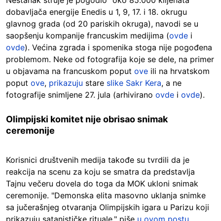
dobavljača energije Enedis u 1, 9, 17. i 18. okrugu
glavnog grada (od 20 pariskih okruga), navodi se u
saopšenju kompanije francuskim medijima (
ovde
i
ovde
). Većina zgrada i spomenika stoga nije pogođena
problemom. Neke od fotografija koje se dele, na primer
u objavama na francuskom poput
ove
ili na hrvatskom
poput
ove
,
prikazuju
stare
slike Sakr Kera
, a ne
fotografije snimljene 27. jula (arhivirano
ovde
i
ovde
).
Olimpijski komitet nije obrisao snimak
ceremonije
Korisnici društvenih medija takođe su tvrdili da je
reakcija na scenu za koju se smatra da predstavlja
Tajnu večeru dovela do toga da MOK ukloni snimak
ceremonije. "Demonska elita masovno uklanja snimke
sa jučerašnjeg otvaranja Olimpijskih igara u Parizu koji
prikazuju satanističke rituale," piše
u ovom postu