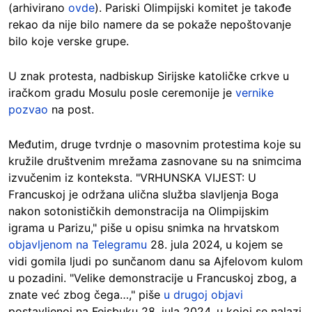
(arhivirano
ovde
). Pariski Olimpijski komitet je takođe
rekao da nije bilo namere da se pokaže nepoštovanje
bilo koje verske grupe.
U znak protesta, nadbiskup Sirijske katoličke crkve u
iračkom gradu Mosulu posle ceremonije je
vernike
pozvao
na post.
Međutim, druge tvrdnje o masovnim protestima koje su
kružile društvenim mrežama zasnovane su na snimcima
izvučenim iz konteksta. "VRHUNSKA VIJEST: U
Francuskoj je održana ulična služba slavljenja Boga
nakon sotonističkih demonstracija na Olimpijskim
igrama u Parizu," piše u opisu snimka na hrvatskom
objavljenom na Telegramu
28. jula 2024, u kojem se
vidi gomila ljudi po sunčanom danu sa Ajfelovom kulom
u pozadini. "Velike demonstracije u Francuskoj zbog, a
znate već zbog čega…," piše
u drugoj objavi
postavljenoj na Fejsbuku 28. jula 2024. u kojoj se nalazi