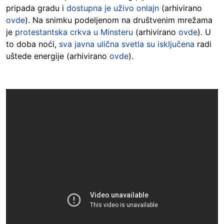
pripada gradu i
dostupna je uživo onlajn
(arhivirano
ovde
). Na snimku podeljenom na društvenim mrežama
je
protestantska crkva u Minsteru
(arhivirano
ovde
). U
to doba noći,
sva javna ulična svetla su isključena
radi
uštede energije (arhivirano
ovde
).