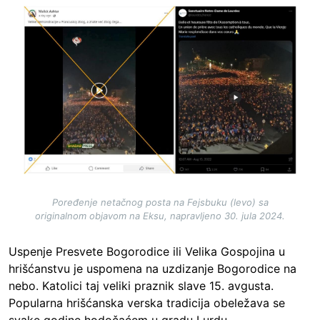
Image
Poređenje netačnog posta na Fejsbuku (levo) sa
originalnom objavom na Eksu, napravljeno 30. jula 2024.
Uspenje Presvete Bogorodice ili Velika Gospojina u
hrišćanstvu je uspomena na uzdizanje Bogorodice na
nebo. Katolici taj veliki praznik slave 15. avgusta.
Popularna hrišćanska verska tradicija obeležava se