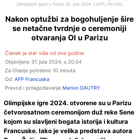
Olimpijskih igara u Parizu 26. jula 2024. ( AFP / Pol Elis)
Nakon optužbi za bogohuljenje šire
se netačne tvrdnje o ceremoniji
otvaranja OI u Parizu
Članak je star više od dve godine.
Objavljeno
31. jula 2024. u 20.04
Za čitanje potrebno 10 minuta
Od:
AFP Francuska
Prevod i prilagođavanje
Marion DAUTRY
Olimpijske igre 2024. otvorene su u Parizu
četvorosatnom ceremonijom duž reke Sene
kojom su slavljeni bogata istorija i kultura
Francuske. Iako je velika predstava autora