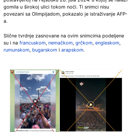
gomila u širokoj ulici tokom noći. Ti snimci nisu
povezani sa Olimpijadom, pokazalo je istraživanje AFP-
a.
Slične tvrdnje zasnovane na ovim snimcima podeljene
su i na
francuskom
,
nemačkom
,
grčkom
,
engleskom
,
rumunskom
,
bugarskom
i
arapskom
.
Image