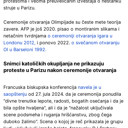
protestima i veoma preuveličanih izveštaja o nestanku
struje u Parizu.
Ceremonije otvaranja Olimpijade su česte mete teorija
zavere. AFP je još 2020. pisao o montiranim slikama i
netačnim tvrdnjama
o ceremoniji otvaranja igara u
Londonu 2012,
i ponovo 2022.
o svečanom otvaranju
OI u Barseloni 1992.
Snimci katoličkih okupljanja ne prikazuju
proteste u Parizu nakon ceremonije otvaranja
Francuska biskupska konferencija
navela je u
saopštenju
od 27. jula 2024. da je ceremonija ponudila
"divne trenutke lepote, radosti, bogatih osećanja i da je
bila opšte hvaljena", ali i da je "nažalost uključivala
scene podsmeha i ruganja hrišćanstvu, zbog čega
duboko žalimo". Scena o kojoj je reč prikazala je grupu