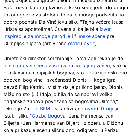
ljudi, uključujući igrače baleta, francusku DJ Barbaru
Buč i nekoliko drag kvinova, kako sede jedni do drugih
tokom gozbe za stolom. Poza je mnoge podsetila na
dobro poznatu Da Vinčijevu sliku "Tajna večera Isusa
Hrista sa apostolima". Čuvena slika je bila
izvor
inspiracije za mnoge parodije
i
filmske scene
pre
Olimpijskih igara (arhivirano
ovde
i
ovde
).
Umetnički direktor ceremonije Toma Žoli rekao je da
nije napravio scenu zasnovanu na Tajnoj večeri
, već na
proslavama olimpijskih bogova, što pokazuje oskudno
odeveni bog vina i svečanosti Dionis -- koga igra
pevač Filip Katrin. "Mislim da je prilično jasno, Dionis
stiže na sto (...) Ideja je bila da se napravi velika
paganska zabava povezana sa bogovima Olimpa,"
rekao je Žoli
za BFM TV
(arhivirano
ovde
).
Drugi
su
istakli sliku
"Gozba bogova"
Jana Harmensa van
Biljerta (Jan Harmensz van Biljert) izloženu u Dižonu
koja prikazuje scenu sličnu onoj odigranoj u Parizu