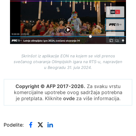
Skrinšot iz aplikacije EON na kojem se vidi prenos
svečanog otvaranja Olimpijskih igara na RTS-u, napravljen
u Beogradu 31. jula 2024.
Copyright © AFP 2017-2026.
Za svaku vrstu
komercijalne upotrebe ovog sadržaja potrebna
je pretplata. Kliknite
ovde
za više informacija.
Podelite: