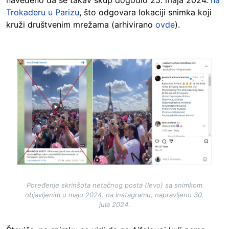
Trokaderu u Parizu
, što odgovara lokaciji snimka koji
kruži društvenim mrežama (arhivirano
ovde
).
Image
Poređenje skrinšota netačnog posta (levo) sa snimkom
objavljenim u maju 2024. na Instagramu, napravljeno 30.
jula 2024.