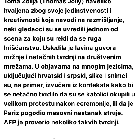
Toma Žolija (Thomas Jolly) naveliko
hvaljena zbog svoje jedinstvenosti i
kreativnosti koja navodi na razmišljanje,
neki gledaoci su se uvredili jednom od
scena za koju su rekli da se ruga
hrišćanstvu. Usledila je lavina govora
mržnje i netačnih tvrdnji na društvenim
mrežama. U objavama na mnogim jezicima,
uključujući hrvatski i srpski, slike i snimci
su, na primer, izvučeni iz konteksta kako bi
se netačno tvrdilo da su se katolici okupili u
velikom protestu nakon ceremonije, ili da je
Pariz pogodio masovni nestanak struje.
AFP je proverio nekoliko takvih tvrdnji.