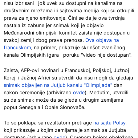
nisu izbrisani i još uvek su dostupni na kanalima na
društvenim mrežama ili sajtovima medija koji su otkupili
prava za njeno emitovanje. Čini se da je ova tvrdnja
nastala iz zabune jer snimak koji je objavio
Međunarodni olimpijski komitet zaista nije dostupan u
svakoj zemlji zbog prava prenosa.
Ova objava na
francuskom
, na primer, prikazuje skrinšot zvaničnog
kanala Olimpijskih igara i poruku "video nije dostupan".
Zaista, AFP-ovi novinari u Francuskoj, Poljskoj, Južnoj
Koreji i Južnoj Africi su utvrdili da nisu mogli da gledaju
snimak objavljen na Jutjub kanalu "Olimpijada"
dan
nakon ceremonije (arhivirano
ovde
). Međutim, utvrdili
su da snimak može da se gleda u drugim zemljama
poput Senegala i Obale Slonovače.
To se poklapa sa rezultatom pretrage
na sajtu Polsy
,
koji prikazuje u kojim zemljama je snimak sa Jutjuba
dostupan (arhivirano
ovde
). Crvenom bojom obeležene