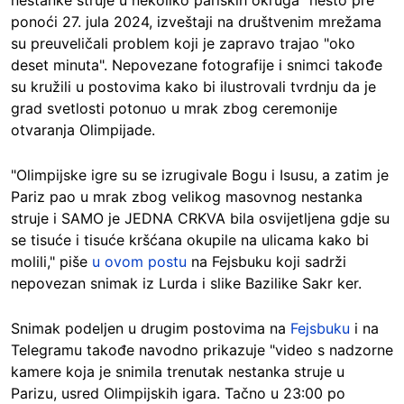
nestanke struje u nekoliko pariskih okruga" nešto pre
ponoći 27. jula 2024, izveštaji na društvenim mrežama
su preuveličali problem koji je zapravo trajao "oko
deset minuta". Nepovezane fotografije i snimci takođe
su kružili u postovima kako bi ilustrovali tvrdnju da je
grad svetlosti potonuo u mrak zbog ceremonije
otvaranja Olimpijade.
"Olimpijske igre su se izrugivale Bogu i Isusu, a zatim je
Pariz pao u mrak zbog velikog masovnog nestanka
struje i SAMO je JEDNA CRKVA bila osvijetljena gdje su
se tisuće i tisuće kršćana okupile na ulicama kako bi
molili," piše
u ovom postu
na Fejsbuku koji sadrži
nepovezan snimak iz Lurda i slike Bazilike Sakr ker.
Snimak podeljen u drugim postovima na
Fejsbuku
i na
Telegramu takođe navodno prikazuje "video s nadzorne
kamere koja je snimila trenutak nestanka struje u
Parizu, usred Olimpijskih igara. Tačno u 23:00 po