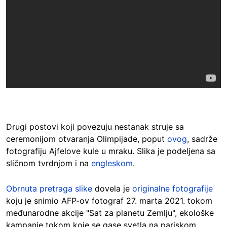
Drugi postovi koji povezuju nestanak struje sa
ceremonijom otvaranja Olimpijade, poput
ovog
, sadrže
fotografiju Ajfelove kule u mraku. Slika je podeljena sa
sličnom tvrdnjom i na
engleskom
.
Obrnuta pretraga slike
dovela je
originalne fotografije
koju je snimio AFP-ov fotograf 27. marta 2021. tokom
međunarodne akcije "Sat za planetu Zemlju", ekološke
kampanje tokom koje se gase svetla na pariskom