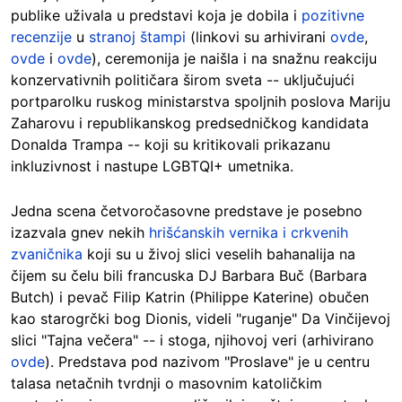
publike uživala u predstavi koja je dobila i
pozitivne
recenzije
u
stranoj štampi
(linkovi su arhivirani
ovde
,
ovde
i
ovde
), ceremonija je naišla i na snažnu reakciju
konzervativnih političara širom sveta -- uključujući
portparolku ruskog ministarstva spoljnih poslova Mariju
Zaharovu i republikanskog predsedničkog kandidata
Donalda Trampa -- koji su kritikovali prikazanu
inkluzivnost i nastupe LGBTQI+ umetnika.
Jedna scena četvoročasovne predstave je posebno
izazvala gnev nekih
hrišćanskih vernika i crkvenih
zvaničnika
koji su u živoj slici veselih bahanalija na
čijem su čelu bili francuska DJ Barbara Buč (Barbara
Butch) i pevač Filip Katrin (Philippe Katerine) obučen
kao starogrčki bog Dionis, videli "ruganje" Da Vinčijevoj
slici "Tajna večera" -- i stoga, njihovoj veri (arhivirano
ovde
). Predstava pod nazivom "Proslave" je u centru
talasa netačnih tvrdnji o masovnim katoličkim