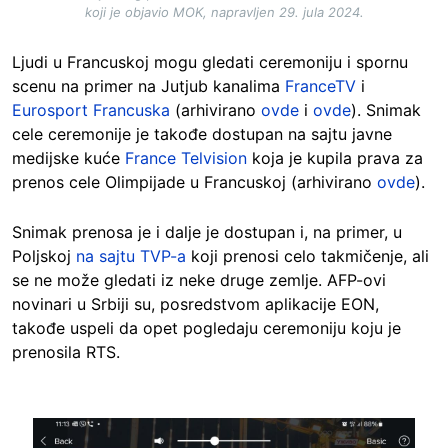
koji je objavio MOK, napravljen 29. jula 2024.
Ljudi u Francuskoj mogu gledati ceremoniju i spornu
scenu na primer na Jutjub kanalima
FranceTV
i
Eurosport Francuska
(arhivirano
ovde
i
ovde
). Snimak
cele ceremonije je takođe dostupan na sajtu javne
medijske kuće
France Telvision
koja je kupila prava za
prenos cele Olimpijade u Francuskoj (arhivirano
ovde
).
Snimak prenosa je i dalje je dostupan i, na primer, u
Poljskoj
na sajtu TVP-a
koji prenosi celo takmičenje, ali
se ne može gledati iz neke druge zemlje. AFP-ovi
novinari u Srbiji su, posredstvom aplikacije EON,
takođe uspeli da opet pogledaju ceremoniju koju je
prenosila RTS.
Image