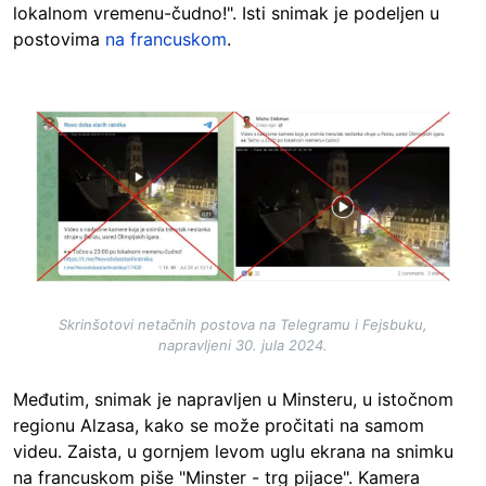
lokalnom vremenu-čudno!". Isti snimak je podeljen u
postovima
na francuskom
.
Image
Skrinšotovi netačnih postova na Telegramu i Fejsbuku,
napravljeni 30. jula 2024.
Međutim, snimak je napravljen u Minsteru, u istočnom
regionu Alzasa, kako se može pročitati na samom
videu. Zaista, u gornjem levom uglu ekrana na snimku
na francuskom piše "Minster - trg pijace". Kamera