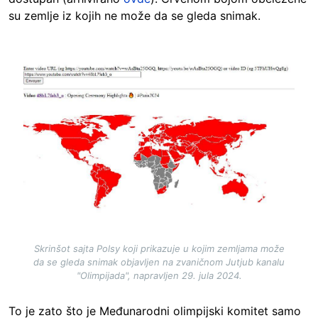
su zemlje iz kojih ne može da se gleda snimak.
Image
Skrinšot sajta Polsy koji prikazuje u kojim zemljama može
da se gleda snimak objavljen na zvaničnom Jutjub kanalu
"Olimpijada", napravljen 29. jula 2024.
To je zato što je Međunarodni olimpijski komitet samo