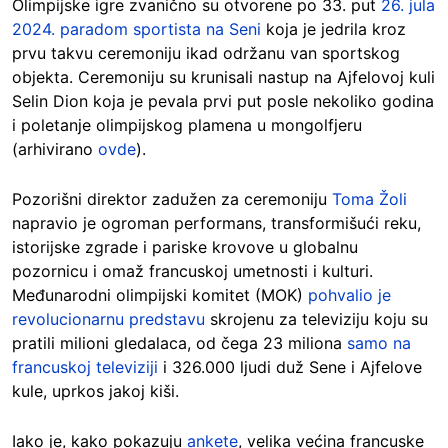
Olimpijske igre zvanično su otvorene po 33. put
26. jula
2024. paradom sportista na Seni
koja je jedrila kroz
prvu takvu ceremoniju ikad održanu van sportskog
objekta. Ceremoniju su krunisali nastup na Ajfelovoj kuli
Selin Dion koja je pevala prvi put posle nekoliko godina
i poletanje olimpijskog plamena u mongolfjeru
(arhivirano
ovde
).
Pozorišni direktor zadužen za ceremoniju
Toma Žoli
napravio je ogroman performans, transformišući reku,
istorijske zgrade i pariske krovove u globalnu
pozornicu i omaž francuskoj umetnosti i kulturi.
Međunarodni olimpijski komitet (MOK)
pohvalio je
revolucionarnu predstavu
skrojenu za televiziju koju su
pratili milioni gledalaca, od čega 23 miliona
samo na
francuskoj televiziji
i 326.000 ljudi duž Sene i Ajfelove
kule, uprkos jakoj kiši.
Iako je, kako pokazuju
ankete
, velika većina francuske