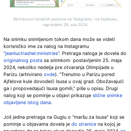
Skrinšotovi netačnih postova na Telegramu i na Fejsbuku,
napravljeni 29. jula 2024.
Na snimku snimljenom tokom dana može se videti
korisničko ime za nalog na Instagramu
"jeanluctrashel.ministries"
. Pretraga naloga je dovela do
originalnog posta
sa snimkom postavljenim 25. maja
2024, nekoliko nedelja pre otvaranja Olimpijade u
Parizu (arhivirano
ovde
). "Trenutno u Parizu pored
Ajfelove kule dovodeći Isusa u ovaj grad. Obožavajući
ga i propovedajući Isusa gomili," piše u opisu. Drugi
nalog koji se pominje u objavi prikazuje
slične snimke
objavljene istog dana
.
Još jedna pretraga na Guglu o "maršu za Isusa" koji se
pominje u objavama dovela je
do stranice
na kojoj je
navedeno da se takav skup dogodio 25. maja 2024.
na