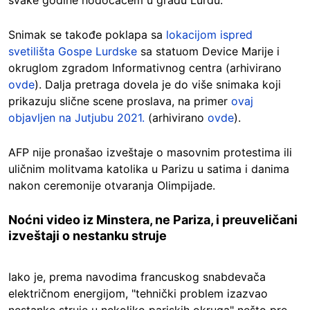
svake godine hodočaćem u gradu Lurdu.
Snimak se takođe poklapa sa
lokacijom ispred
svetilišta Gospe Lurdske
sa statuom Device Marije i
okruglom zgradom Informativnog centra (arhivirano
ovde
). Dalja pretraga dovela je do više snimaka koji
prikazuju slične scene proslava, na primer
ovaj
objavljen na Jutjubu 2021.
(arhivirano
ovde
).
AFP nije pronašao izveštaje o masovnim protestima ili
uličnim molitvama katolika u Parizu u satima i danima
nakon ceremonije otvaranja Olimpijade.
Noćni video iz Minstera, ne Pariza, i preuveličani
izveštaji o nestanku struje
Iako je, prema navodima francuskog snabdevača
električnom energijom, "tehnički problem izazvao