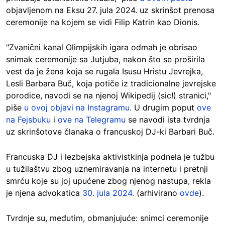
objavljenom na Eksu 27. jula 2024. uz skrinšot prenosa
ceremonije na kojem se vidi Filip Katrin kao Dionis.
"Zvanični kanal Olimpijskih igara odmah je obrisao
snimak ceremonije sa Jutjuba, nakon što se proširila
vest da je žena koja se rugala Isusu Hristu Jevrejka,
Lesli Barbara Buč, koja potiče iz tradicionalne jevrejske
porodice, navodi se na njenoj Wikipedij (sic!) stranici,"
piše
u ovoj objavi na Instagramu
. U drugim poput
ove
na Fejsbuku
i
ove na Telegramu
se navodi ista tvrdnja
uz skrinšotove članaka o francuskoj DJ-ki Barbari Buč.
Francuska DJ i lezbejska aktivistkinja podnela je tužbu
u tužilaštvu zbog uznemiravanja na internetu i pretnji
smrću koje su joj upućene zbog njenog nastupa, rekla
je njena advokatica
30. jula 2024.
(arhivirano
ovde
).
Tvrdnje su, međutim, obmanjujuće: snimci ceremonije