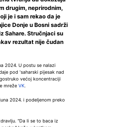
m drugim, neprirodnim,
ji je i sam rekao da je
njice Donje u Bosni sadrži
 Sahare. Stručnjaci su
akav rezultat nije čudan
na 2024. U postu se nalazi
odaje pod 'saharski pijesak nad
ogostruko većoj koncentraciji
ke mreže
VK
.
juna 2024. i podeljenom preko
dravlju. "Da li se to baca iz