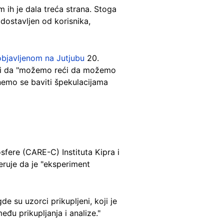
m ih je dala treća strana. Stoga
dostavljen od korisnika,
objavljenom na Jutjubu
20.
ali i da "možemo reći da možemo
nemo se baviti špekulacijama
osfere (CARE-C) Instituta Kipra i
veruje da je "eksperiment
e su uzorci prikupljeni, koji je
eđu prikupljanja i analize."