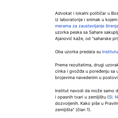
Advokat i lokalni političar u Bo
iz laboratorije i snimak u kojem
merama za zaustavljanje širenj
uzorka peska sa Sahare sakuplj
Ajanović kaže, od "saharske prlj
Oba uzorka predata su
Institut
Prema rezultatima, drugi uzorak
cinka i gvožđa u poređenju sa
brojevima navedenim u postovi
Institut navodi da može samo da
i opasnih tvari u zemljištu (
Sl. 
dozvoljenih. Kako piše u Pravil
zemljišta" (član 1).