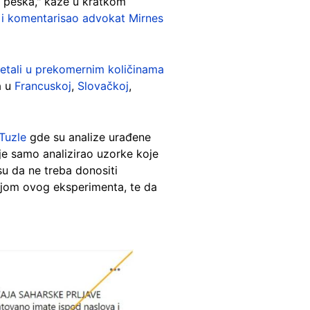
og peska," kaže u kratkom
 i komentarisao advokat Mirnes
metali u prekomernim količinama
a u
Francuskoj
,
Slovačkoj
,
 Tuzle
gde su analize urađene
 je samo analizirao uzorke koje
 su da ne treba donositi
ogijom ovog eksperimenta, te da