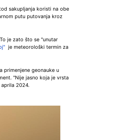
tod sakupljanja koristi na obe
varnom putu putovanja kroz
To je zato što se "unutar
oj"
je meteorološki termin za
 za primenjene geonauke u
nt. "Nije jasno koja je vrsta
. aprila 2024.