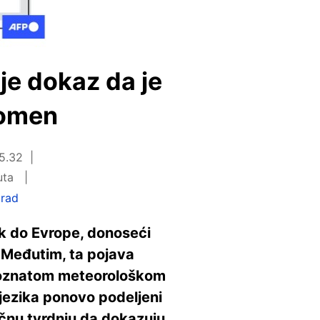
ije dokaz da je
nomen
15.32
uta
rad
ak do Evrope, donoseći
. Međutim, ta pojava
o poznatom meteorološkom
jezika ponovo podeljeni
tačnu tvrdnju da dokazuju