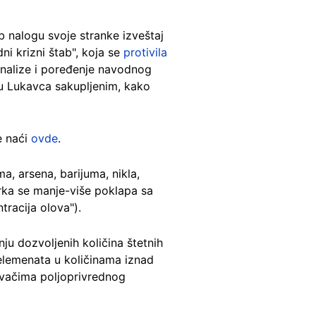
b nalogu svoje stranke izveštaj
ni krizni štab", koja se
protivila
 analize i poređenje navodnog
u Lukavca sakupljenim, kako
e naći
ovde
.
, arsena, barijuma, nikla,
rka se manje-više poklapa sa
racija olova").
ju dozvoljenih količina štetnih
 elemenata u količinama iznad
ćivačima poljoprivrednog