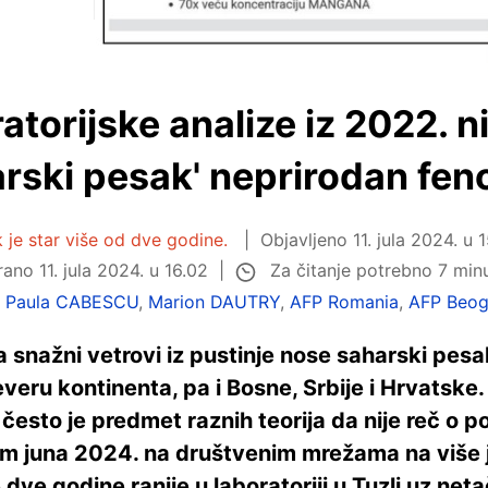
atorijske analize iz 2022. n
arski pesak' neprirodan fe
 je star više od dve godine.
Objavljeno
11. jula 2024. u 
Za čitanje potrebno 7 min
irano
11. jula 2024. u 16.02
:
Paula CABESCU
,
Marion DAUTRY
,
AFP Romania
,
AFP Beog
 snažni vetrovi iz pustinje nose saharski pes
everu kontinenta, pa i Bosne, Srbije i Hrvatske
 često je predmet raznih teorija da nije reč 
m juna 2024. na društvenim mrežama na više 
 dve godine ranije u laboratoriji u Tuzli uz ne