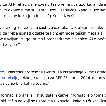
jlu za AFP rekao da je izvršio testove na dva uzorka, ali da i
ojim okolnostima su uzorci uzeti. "U slučaju kada je uzorak 
ak onakav kako je primljen," piše i u izveštaju.
de razlog za razliku u sastavu uzoraka. U kratkom snimku
o da treba ispitati odakle te koncentracije teških metala 
etpostavljam. Mi govorimo i prezentiramo činjenice. Ako poč
ari zavjere'".
nco
), vanredni profesor u Centru za istraživanje klime i atm
u detekciju
, rekao je u mejlu za AFP 16. aprila 2024. da ne 
ivanje bilo kakve teorije."
ormacija o analizi, "nisu date nikakve informacije o tome gd
 niti način na koji se uzorcima rukovalo i kako su čuvani izm