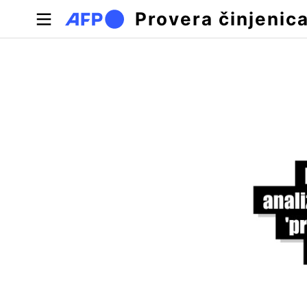
Skip to main content
Provera činjenic
Примарни табови