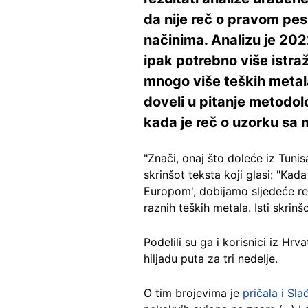
da nije reč o pravom pe
načinima. Analizu je 202
ipak potrebno više istraž
mnogo više teških metal
doveli u pitanje metodol
kada je reč o uzorku sa
"Znači, onaj što doleće iz Tunisa
skrinšot teksta koji glasi: "Kad
Europom', dobijamo sljedeće rez
raznih teških metala. Isti skri
Podelili su ga i korisnici iz Hr
hiljadu puta za tri nedelje.
O tim brojevima je
pričala i Sl