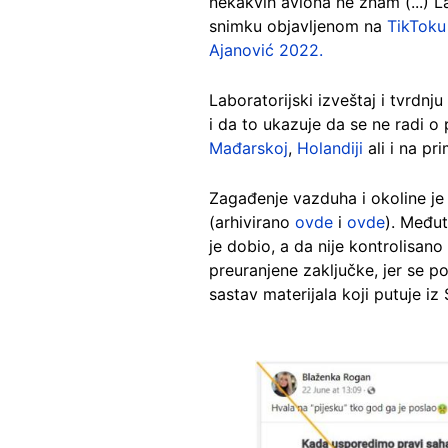
nekakvih aviona ne znam (...) L
snimku objavljenom na
TikToku
Ajanović 2022.
Laboratorijski izveštaj i tvrdnj
i da to ukazuje da se ne radi o
Mađarskoj
,
Holandiji
ali i na pr
Zagađenje vazduha i okoline j
(arhivirano
ovde
i
ovde
). Međut
je dobio, a da nije kontrolisano
preuranjene zaključke, jer se p
sastav materijala koji putuje 
Image