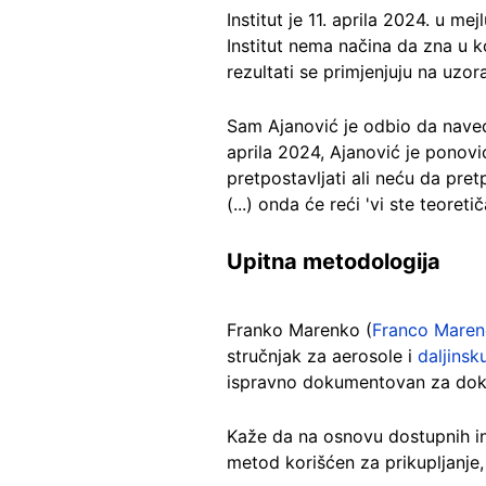
Institut je 11. aprila 2024. u me
Institut nema načina da zna u k
rezultati se primjenjuju na uzor
Sam Ajanović je odbio da nave
aprila 2024, Ajanović je ponovi
pretpostavljati ali neću da pr
(...) onda će reći 'vi ste teoretič
Upitna metodologija
Franko Marenko (
Franco Mare
stručnjak za aerosole i
daljinsk
ispravno dokumentovan za dokaz
Kaže da na osnovu dostupnih inf
metod korišćen za prikupljanje,