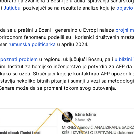
aboratorija zvanična u Bosni je uradila ispitivanja saharsk
i
Jutjubu
, pozivajući se na rezultate analize koju je
objavio
u da se u prašini u Bosni i generalno u Evropi nalaze
brojni 
 prirodnom fenomenu podelili su i korisnici društvenih mrež
imer
rumunska političarka
u aprilu 2024.
e
poznati problem
u regionu, uključujući Bosnu, pa i
u blizini
im, Institut za hemijsko inženjerstvo je potvrdio za AFP da
 kako su uzeti. Stručnjaci koje je kontaktirao AFP upozorili
ostavlja nekoliko bitnih pitanja i sumnji u vezi sa metodol
iz Sahare može da se promeni tokom svog putovanja.