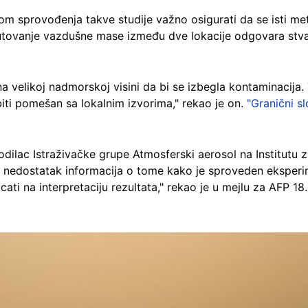
kom sprovođenja takve studije važno osigurati da se isti me
a putovanje vazdušne mase između dve lokacije odgovara st
a velikoj nadmorskoj visini da bi se izbegla kontaminacija. 
biti pomešan sa lokalnim izvorima," rekao je on.
"Granični sl
odilac Istraživačke grupe Atmosferski aerosol na Institutu
nedostatak informacija o tome kako je sproveden eksperime
ticati na interpretaciju rezultata," rekao je u mejlu za AFP 18