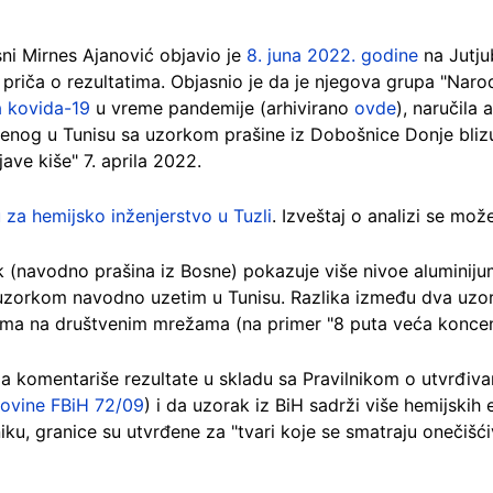
sni Mirnes Ajanović objavio je
8. juna 2022. godine
na Jutju
 priča o rezultatima. Objasnio je da je njegova grupa "Narod
a kovida-19
u vreme pandemije (arhivirano
ovde
), naručila
enog u Tunisu sa uzorkom prašine iz Dobošnice Donje bliz
ave kiše" 7. aprila 2022.
u za hemijsko inženjerstvo u Tuzli
. Izveštaj o analizi se mož
 (navodno prašina iz Bosne) pokazuje više nivoe aluminijuma
 uzorkom navodno uzetim u Tunisu. Razlika između dva uzo
ma na društvenim mrežama (na primer "8 puta veća koncent
 komentariše rezultate u skladu sa Pravilnikom o utvrđivan
Novine FBiH 72/09
) i da uzorak iz BiH sadrži više hemijskih
niku, granice su utvrđene za "tvari koje se smatraju onečiš