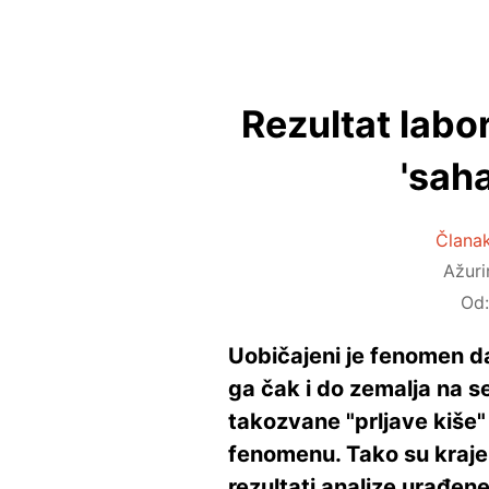
Rezultat labor
'sah
Članak
Ažur
Od
Uobičajeni je fenomen da
ga čak i do zemalja na s
takozvane "prljave kiše"
fenomenu. Tako su kraje
rezultati analize urađene