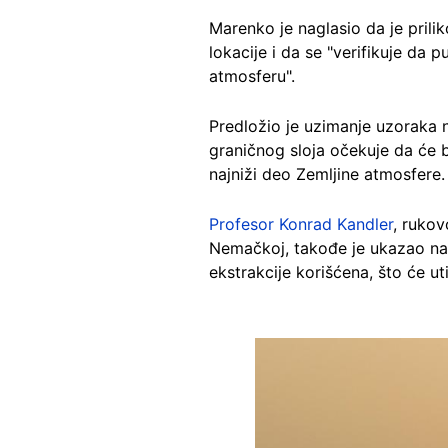
Marenko je naglasio da je prili
lokacije i da se "verifikuje d
atmosferu".
Predložio je uzimanje uzoraka n
graničnog sloja očekuje da će 
najniži deo Zemljine atmosfere.
Profesor Konrad Kandler
, rukov
Nemačkoj, takođe je ukazao na 
ekstrakcije korišćena, što će u
Image