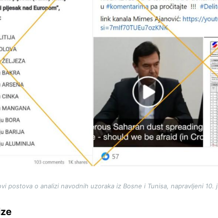
vi postova o analizi navodnih uzoraka iz Bosne i Tunisa, napravljeni 10. 
ize