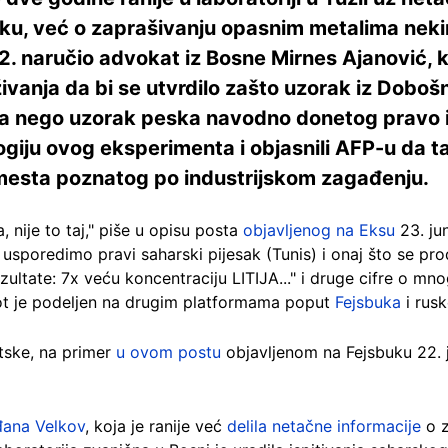
sku, već o zaprašivanju opasnim metalima neki
2. naručio advokat iz Bosne Mirnes Ajanović, ko
ivanja da bi se utvrdilo zašto uzorak iz Doboš
a nego uzorak peska navodno donetog pravo iz
ogiju ovog eksperimenta i objasnili AFP-u da t
 mesta poznatog po industrijskom zagađenju.
, nije to taj," piše u opisu posta
objavljenog na Eksu
23. ju
a usporedimo pravi saharski pijesak (Tunis) i onaj što se pr
ultate: 7x veću koncentraciju LITIJA..." i druge cifre o mn
nšot je podeljen na drugim platformama poput
Fejsbuka
i rus
vatske, na primer
u ovom postu
objavljenom na Fejsbuku 22. 
ađana Velkov
, koja je ranije već
delila netačne informacije
o z