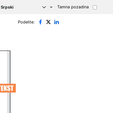
Tamna pozadina
Podelite: