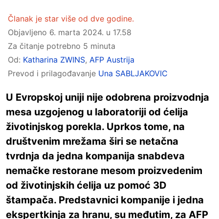
Članak je star više od dve godine.
Objavljeno
6. marta 2024. u 17.58
Za čitanje potrebno 5 minuta
Od:
Katharina ZWINS
,
AFP Austrija
Prevod i prilagođavanje
Una SABLJAKOVIC
U Evropskoj uniji nije odobrena proizvodnja
mesa uzgojenog u laboratoriji od ćelija
životinjskog porekla. Uprkos tome, na
društvenim mrežama širi se netačna
tvrdnja da jedna kompanija snabdeva
nemačke restorane mesom proizvedenim
od životinjskih ćelija uz pomoć 3D
štampača. Predstavnici kompanije i jedna
ekspertkinja za hranu, su međutim, za AFP