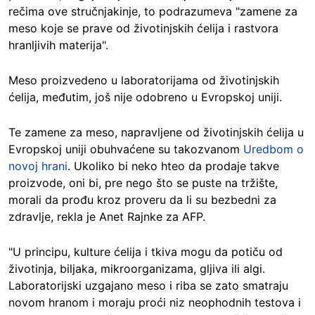
rečima ove stručnjakinje, to podrazumeva "zamene za
meso koje se prave od životinjskih ćelija i rastvora
hranljivih materija".
Meso proizvedeno u laboratorijama od životinjskih
ćelija, međutim, još nije odobreno u Evropskoj uniji.
Te zamene za meso, napravljene od životinjskih ćelija u
Evropskoj uniji obuhvaćene su takozvanom
Uredbom o
novoj hrani
. Ukoliko bi neko hteo da prodaje takve
proizvode, oni bi, pre nego što se puste na tržište,
morali da prođu kroz proveru da li su bezbedni za
zdravlje, rekla je Anet Rajnke za AFP.
"U principu, kulture ćelija i tkiva mogu da potiču od
životinja, biljaka, mikroorganizama, gljiva ili algi.
Laboratorijski uzgajano meso i riba se zato smatraju
novom hranom i moraju proći niz neophodnih testova i