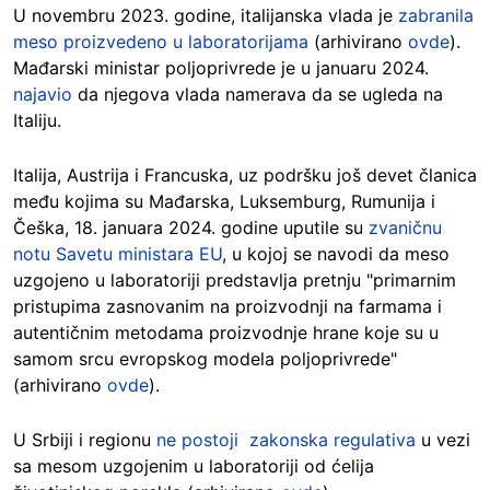
U novembru 2023. godine, italijanska vlada je
zabranila
meso proizvedeno u laboratorijama
(arhivirano
ovde
).
Mađarski ministar poljoprivrede je u januaru 2024.
najavio
da njegova vlada namerava da se ugleda na
Italiju.
Italija, Austrija i Francuska, uz podršku još devet članica
među kojima su Mađarska, Luksemburg, Rumunija i
Češka, 18. januara 2024. godine uputile su
zvaničnu
notu Savetu ministara EU
, u kojoj se navodi da meso
uzgojeno u laboratoriji predstavlja pretnju "primarnim
pristupima zasnovanim na proizvodnji na farmama i
autentičnim metodama proizvodnje hrane koje su u
samom srcu evropskog modela poljoprivrede"
(arhivirano
ovde
).
U Srbiji i regionu
ne postoji zakonska regulativa
u vezi
sa mesom uzgojenim u laboratoriji od ćelija