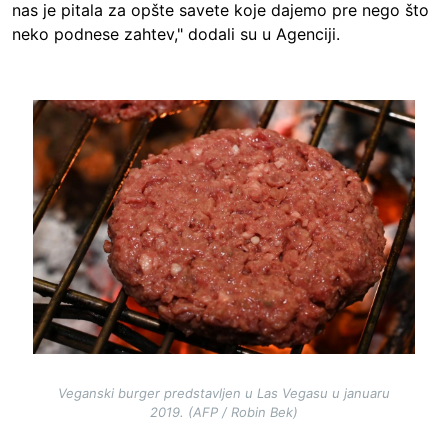
nas je pitala za opšte savete koje dajemo pre nego što
neko podnese zahtev," dodali su u Agenciji.
Image
Veganski burger predstavljen u Las Vegasu u januaru
2019. (AFP / Robin Bek)