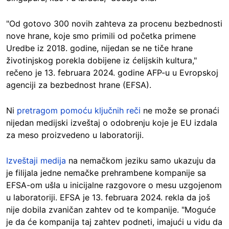
"Od gotovo 300 novih zahteva za procenu bezbednosti
nove hrane, koje smo primili od početka primene
Uredbe iz 2018. godine, nijedan se ne tiče hrane
životinjskog porekla dobijene iz ćelijskih kultura,"
rečeno je 13. februara 2024. godine AFP-u u Evropskoj
agenciji za bezbednost hrane (EFSA).
Ni
pretragom pomoću ključnih reči
ne može se pronaći
nijedan medijski izveštaj o odobrenju koje je EU izdala
za meso proizvedeno u laboratoriji.
Izveštaji medija
na nemačkom jeziku samo ukazuju da
je filijala jedne nemačke prehrambene kompanije sa
EFSA-om ušla u inicijalne razgovore o mesu uzgojenom
u laboratoriji. EFSA je 13. februara 2024. rekla da još
nije dobila zvaničan zahtev od te kompanije. "Moguće
je da će kompanija taj zahtev podneti, imajući u vidu da