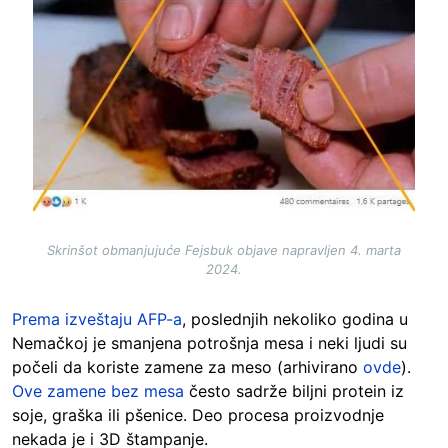
Skrinšot obmanjujuće Fejsbuk objave napravljen 4. marta
2024.
Prema izveštaju AFP-a
, poslednjih nekoliko godina u
Nemačkoj je smanjena potrošnja mesa i neki ljudi su
počeli da koriste zamene za meso (arhivirano
ovde
).
Ove zamene bez mesa
često sadrže biljni protein iz
soje, graška ili pšenice. Deo procesa proizvodnje
nekada je i 3D štampanje.