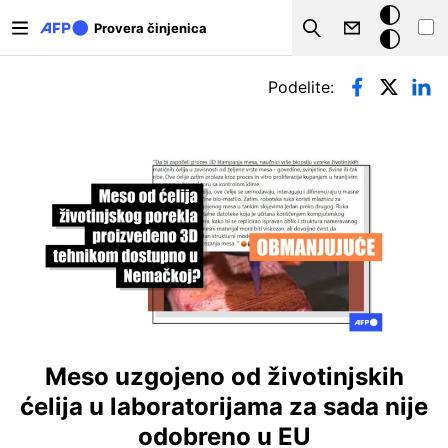
Skip to main content
Tamna
Provera činjenica
Search
pozadina
Примарни табови
Podelite:
Meso uzgojeno od životinjskih
ćelija u laboratorijama za sada nije
odobreno u EU