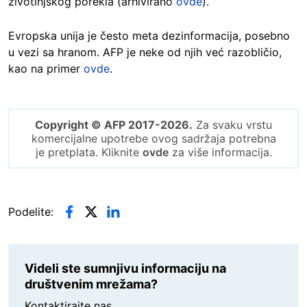
životinjskog porekla (arhivirano
ovde
).
Evropska unija je često meta dezinformacija, posebno
u vezi sa hranom. AFP je neke od njih već razobličio,
kao na primer
ovde
.
Copyright © AFP 2017-2026.
Za svaku vrstu
komercijalne upotrebe ovog sadržaja potrebna
je pretplata. Kliknite
ovde
za više informacija.
Podelite:
Videli ste sumnjivu informaciju na
društvenim mrežama?
Kontaktirajte nas