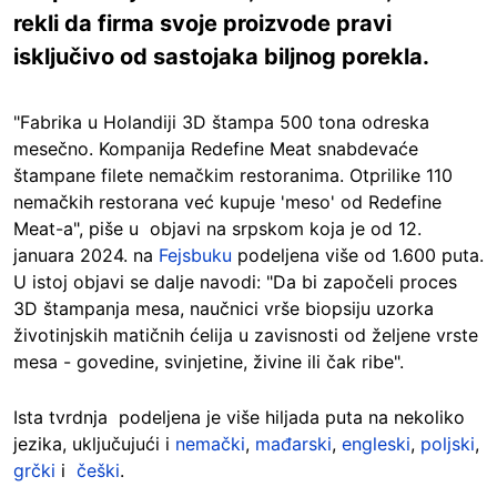
rekli da firma svoje proizvode pravi
isključivo od sastojaka biljnog porekla.
"Fabrika u Holandiji 3D štampa 500 tona odreska
mesečno. Kompanija Redefine Meat snabdevaće
štampane filete nemačkim restoranima. Otprilike 110
nemačkih restorana već kupuje 'meso' od Redefine
Meat-a", piše u objavi na srpskom koja je od 12.
januara 2024. na
Fejsbuku
podeljena više od 1.600 puta.
U istoj objavi se dalje navodi: "Da bi započeli proces
3D štampanja mesa, naučnici vrše biopsiju uzorka
životinjskih matičnih ćelija u zavisnosti od željene vrste
mesa - govedine, svinjetine, živine ili čak ribe".
Ista tvrdnja podeljena je više hiljada puta na nekoliko
jezika, uključujući i
nemački
,
mađarski
,
engleski
,
poljski
,
grčki
i
češki
.