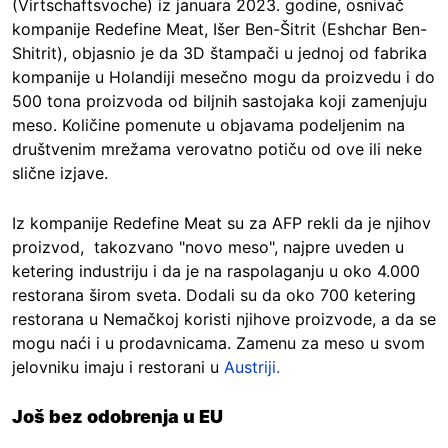
(Virtschaftsvoche) iz januara 2023. godine, osnivač
kompanije Redefine Meat, Išer Ben-Šitrit (Eshchar Ben-
Shitrit), objasnio je da 3D štampači u jednoj od fabrika
kompanije u Holandiji mesečno mogu da proizvedu i do
500 tona proizvoda od biljnih sastojaka koji zamenjuju
meso. Količine pomenute u objavama podeljenim na
društvenim mrežama verovatno potiču od ove ili neke
slične izjave.
Iz kompanije Redefine Meat su za AFP rekli da je njihov
proizvod, takozvano "novo meso", najpre uveden u
ketering industriju i da je na raspolaganju u oko 4.000
restorana širom sveta. Dodali su da oko 700 ketering
restorana u Nemačkoj koristi njihove proizvode, a da se
mogu naći i u prodavnicama. Zamenu za meso u svom
jelovniku imaju i restorani u
Austriji.
Još bez odobrenja u EU