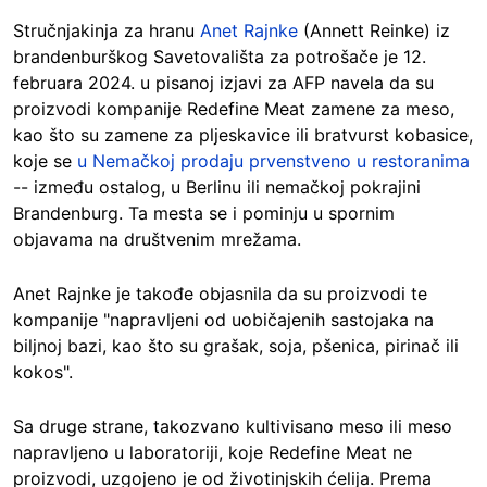
Stručnjakinja za hranu
Anet Rajnke
(Annett Reinke) iz
brandenburškog Savetovališta za potrošače je 12.
februara 2024. u pisanoj izjavi za AFP navela da su
proizvodi kompanije Redefine Meat zamene za meso,
kao što su zamene za pljeskavice ili bratvurst kobasice,
koje se
u Nemačkoj prodaju prvenstveno u restoranima
-- između ostalog, u Berlinu ili nemačkoj pokrajini
Brandenburg. Ta mesta se i pominju u spornim
objavama na društvenim mrežama.
Anet Rajnke je takođe objasnila da su proizvodi te
kompanije "napravljeni od uobičajenih sastojaka na
biljnoj bazi, kao što su grašak, soja, pšenica, pirinač ili
kokos".
Sa druge strane, takozvano kultivisano meso ili meso
napravljeno u laboratoriji, koje Redefine Meat ne
proizvodi, uzgojeno je od životinjskih ćelija. Prema