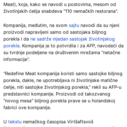
Meat), koja, kako se navodi u postovima, mesom od
životinjskih ćelija snabdeva "110 nemačkih restorana".
Kompanija, međutim, na svom
sajtu
navodi da su njeni
proizvodi napravljeni samo od sastojaka biljnog
porekla i da
ne sadrže nijedan sastojak životinjskog
porekla.
Kompanija je to potvrdila i za AFP, navodeći da
su tvrdnje podeljene na društvenim mrežama "netačne
informacije".
"Redefine Meat kompanija koristi samo sastojke biljnog
porekla, dakle, ne upotrebljava ni životinjske matične
ćelije, niti sastojke životinjskog porekla," rekli su AFP-u
predstavnici kompanije. Proizvodi od takozvanog
"novog mesa" biljnog porekla prave se u holandskoj
fabrici ove kompanije.
U
tekstu
nemačkog časopisa Virtšaftsvoš