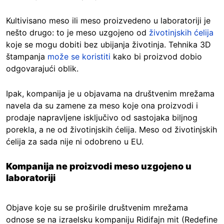
Kultivisano meso ili meso proizvedeno u laboratoriji je
nešto drugo: to je meso uzgojeno od
životinjskih ćelija
koje se mogu dobiti bez ubijanja životinja. Tehnika 3D
štampanja
može se koristiti
kako bi proizvod dobio
odgovarajući oblik.
Ipak, kompanija je u objavama na društvenim mrežama
navela da su zamene za meso koje ona proizvodi i
prodaje napravljene isključivo od sastojaka biljnog
porekla, a ne od životinjskih ćelija. Meso od životinjskih
ćelija za sada nije ni odobreno u EU.
Kompanija ne proizvodi meso uzgojeno u
laboratoriji
Objave koje su se proširile društvenim mrežama
odnose se na izraelsku kompaniju Ridifajn mit (Redefine