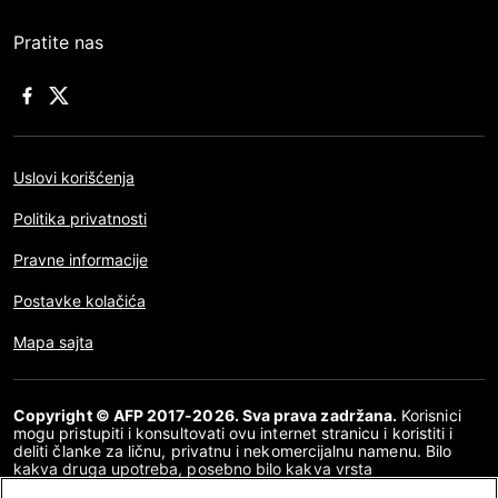
Pratite nas
Uslovi korišćenja
Politika privatnosti
Pravne informacije
Postavke kolačića
Mapa sajta
Copyright © AFP 2017-2026. Sva prava zadržana.
Korisnici
mogu pristupiti i konsultovati ovu internet stranicu i koristiti i
deliti članke za ličnu, privatnu i nekomercijalnu namenu. Bilo
kakva druga upotreba, posebno bilo kakva vrsta
reprodukovanja, prenošenja javnosti ili distribucija sadržaja ove