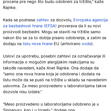
procena pre nego što budu odobreni za tržište," kaže
Rajnke.
Kada se podnese
zahtev
za dozvolu,
Evropska agencija
za bezbednost hrane (EFSA)
proverava da li su novi
proizvodi bezbedni. Mogu se staviti na tržište samo
nakon što se za to dobije pisano odobrenje, a zatim se
dodaju na
listu nove hrane
EU (arhivirano
ovde
).
Uslovi za upotrebu, posebni zahtevi za označavanje ili
informacije o mogućim alergijskim reakcijama su
takođe navedeni, kaže Anet Rajnke. Ona dodaje da
"samo ona nova hrana koja je odobrena i dodata na
listu može da se pusti na tržište u skladu sa navedenim
uslovima. Za meso proizvedeno u laboratorijama takve
dozvole nisu izdate."
"Meso proizvedeno u laboratorijama odobreno je u
Singapuru, kao i u Izraelu," dodaje ona.