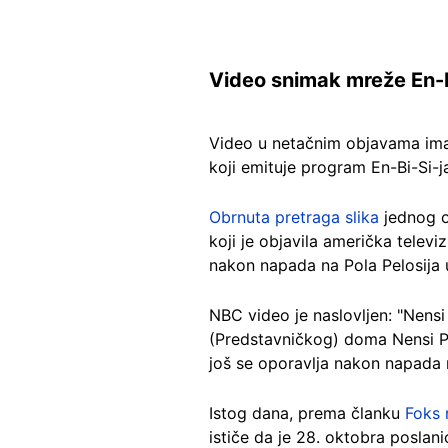
Video snimak mreže En-B
Video u netačnim objavama ima
koji emituje program En-Bi-Si-j
Obrnuta pretraga slika
jednog o
koji je objavila američka telev
nakon napada na Pola Pelosija
NBC video je naslovljen: "Nensi
(Predstavničkog) doma Nensi Pe
još se oporavlja nakon napada 
Istog dana, prema članku
Foks 
ističe da je 28. oktobra poslani