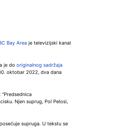
BC Bay Area
je televizijski kanal
a je do
originalnog sadržaja
 30. oktobar 2022, dva dana
: "Predsednica
isku. Njen suprug, Pol Pelosi,
 posećuje supruga. U tekstu se