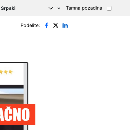
Tamna pozadina
Podelite: