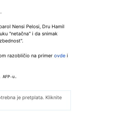
.
parol Nensi Pelosi, Dru Hamil
uku "netačna" i da snimak
zbednost".
kom razobličio na primer
ovde
i
i AFP-u.
ebna je pretplata. Kliknite