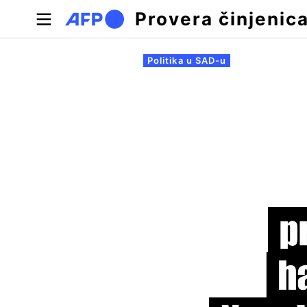
Skip to main content
Provera činjenic
Примарни табови
Politika u SAD-u