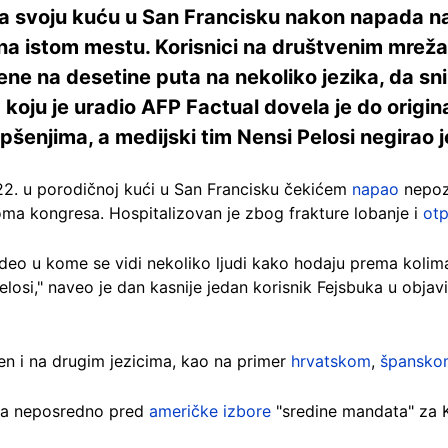
a svoju kuću u San Francisku nakon napada n
 na istom mestu. Korisnici na društvenim mrež
ene na desetine puta na nekoliko jezika, da s
 koju je uradio AFP Factual dovela je do origina
šenjima, a medijski tim Nensi Pelosi negirao je
022. u porodičnoj kući u San Francisku čekićem
napao
nepozn
ma kongresa. Hospitalizovan je zbog frakture lobanje i
ot
deo u kome se vidi nekoliko ljudi kako hodaju prema kolima
losi," naveo je dan kasnije jedan korisnik Fejsbuka u objav
en i na drugim jezicima, kao na primer
hrvatskom
,
špansko
ima neposredno pred
američke izbore
"sredine mandata" za K