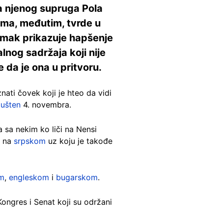
a njenog supruga Pola
ama, međutim, tvrde u
nimak prikazuje hapšenje
lnog sadržaja koji nije
 da je ona u pritvoru.
ati čovek koji je hteo da vidi
pušten
4. novembra.
 sa nekim ko liči na Nensi
i na
srpskom
uz koju je takođe
m
,
engleskom
i
bugarskom
.
ongres i Senat koji su održani