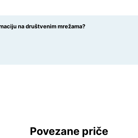
ormaciju na društvenim mrežama?
Povezane priče