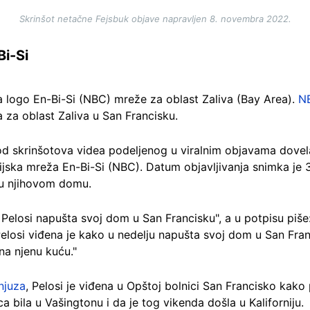
Skrinšot netačne Fejsbuk objave napravljen 8. novembra 2022.
i-Si
 logo En-Bi-Si (NBC) mreže za oblast Zaliva (Bay Area).
N
a za oblast Zaliva u San Francisku.
d skrinšotova videa podeljenog u viralnim objavama dovel
izijska mreža En-Bi-Si (NBC). Datum objavljivanja snimka je
 u njihovom domu.
 Pelosi napušta svoj dom u San Francisku", a u potpisu piše
losi viđena je kako u nedelju napušta svoj dom u San Franc
na njenu kuću."
njuza
, Pelosi je viđena u Opštoj bolnici San Francisko kako
ca bila u Vašingtonu i da je tog vikenda došla u Kaliforniju.