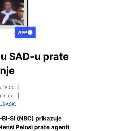
 u SAD-u prate
enje
u 18.00
 minuta
SUBASIC
-Bi-Si (NBC) prikazuje
ensi Pelosi prate agenti