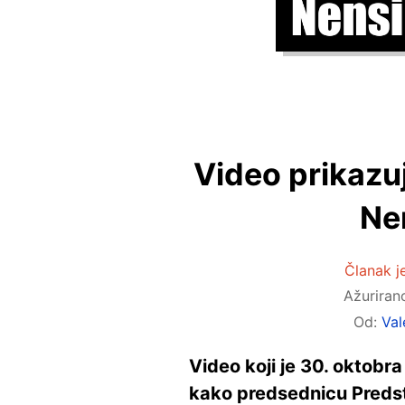
Video prikazu
Nen
Članak je
Ažurira
Od:
Val
Video koji je 30. oktobr
kako predsednicu Predst