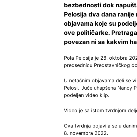
bezbednosti dok napušt
Pelosija dva dana ranije
objavama koje su podelj
ove političarke. Pretraga
povezan ni sa kakvim hap
Pola Pelosija je 28. oktobra 2
predsednicu Predstavničkog do
U netačnim objavama deli se vi
Pelosi. "Juče uhapšena Nancy Pe
podeljen video klip.
Video je sa istom tvrdnjom delj
Ova tvrdnja pojavila se u dan
8. novembra 2022.