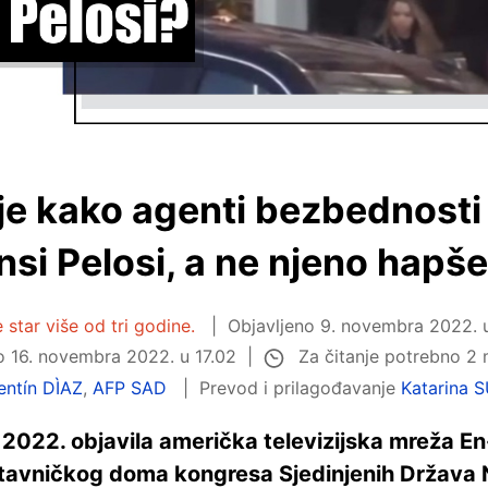
je kako agenti bezbednosti
si Pelosi, a ne njeno hapš
 star više od tri godine.
Objavljeno
9. novembra 2022. 
Za čitanje potrebno 2
no
16. novembra 2022. u 17.02
entín DÌAZ
,
AFP SAD
Prevod i prilagođavanje
Katarina 
a 2022. objavila američka televizijska mreža En
avničkog doma kongresa Sjedinjenih Država N