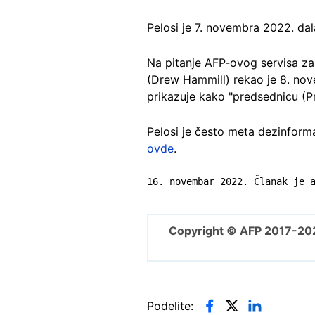
Pelosi je 7. novembra 2022. da
Na pitanje AFP-ovog servisa za
(Drew Hammill) rekao je 8. nov
prikazuje kako "predsednicu (P
Pelosi je često meta dezinforma
ovde
.
16. novembar 2022. Članak je 
Copyright © AFP 2017-20
Podelite: