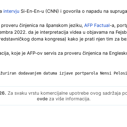
la
intervju
Si-En-En-u (CNN) i govorila o napadu na supruga
 proveru činjenica na španskom jeziku,
AFP Factual
-a, port
embra 2022. da je interpretacija videa u objavama na Fejsb
redstavničkog doma kongresa) kako je prati njen tim za be
cija, koje je AFP-ov servis za proveru činjenica na Engles
ažuriran dodavanjem datuma izjave portparola Nensi Pelos
26.
Za svaku vrstu komercijalne upotrebe ovog sadržaja potr
ovde
za više informacija.