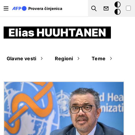
Skip to main content
Tamna
Provera činjenica
Search
pozadina
Elias HUUHTANEN
Glavne vesti
Regioni
Teme
Image