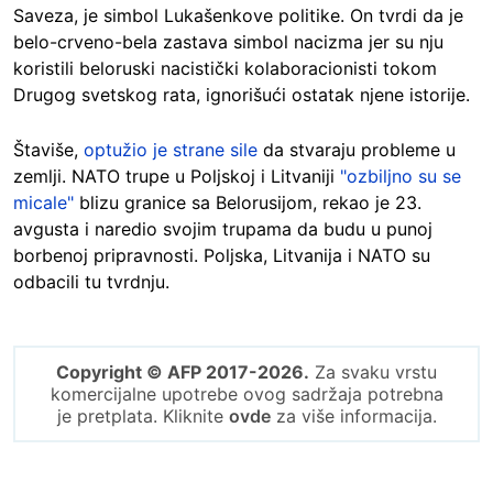
Saveza, je simbol Lukašenkove politike. On tvrdi da je
belo-crveno-bela zastava simbol nacizma jer su nju
koristili beloruski nacistički kolaboracionisti tokom
Drugog svetskog rata, ignorišući ostatak njene istorije.
Štaviše,
optužio je strane sile
da stvaraju probleme u
zemlji. NATO trupe u Poljskoj i Litvaniji
"ozbiljno su se
micale"
blizu granice sa Belorusijom, rekao je 23.
avgusta i naredio svojim trupama da budu u punoj
borbenoj pripravnosti. Poljska, Litvanija i NATO su
odbacili tu tvrdnju.
Copyright © AFP 2017-2026.
Za svaku vrstu
komercijalne upotrebe ovog sadržaja potrebna
je pretplata. Kliknite
ovde
za više informacija.