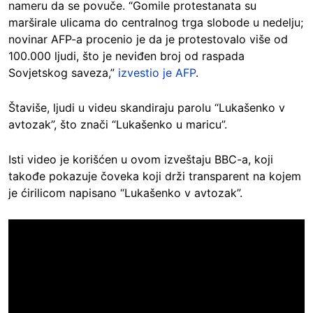
nameru da se povuče. “Gomile protestanata su
marširale ulicama do centralnog trga slobode u nedelju;
novinar AFP-a procenio je da je protestovalo više od
100.000 ljudi, što je neviđen broj od raspada
Sovjetskog saveza,”
izvestio je AFP
.
Štaviše, ljudi u videu skandiraju parolu “Lukašenko v
avtozak”, što znači “Lukašenko u maricu”.
Isti video je korišćen u ovom izveštaju BBC-a, koji
takođe pokazuje čoveka koji drži transparent na kojem
je ćirilicom napisano “Lukašenko v avtozak”.