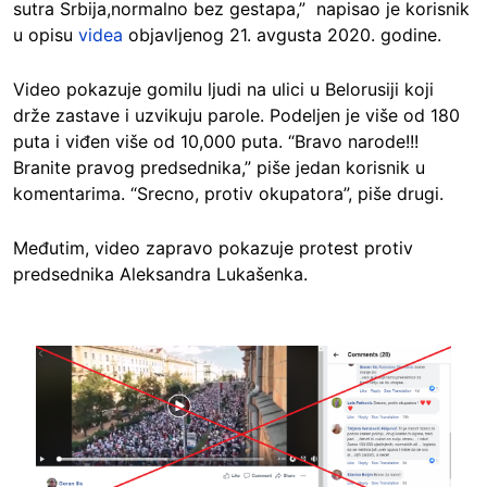
sutra Srbija,normalno bez gestapa,” napisao je korisnik
u opisu
videa
objavljenog 21. avgusta 2020. godine.
Video pokazuje gomilu ljudi na ulici u Belorusiji koji
drže zastave i uzvikuju parole. Podeljen je više od 180
puta i viđen više od 10,000 puta. “Bravo narode!!!
Branite pravog predsednika,” piše jedan korisnik u
komentarima. “Srecno, protiv okupatora”, piše drugi.
Međutim, video zapravo pokazuje protest protiv
predsednika Aleksandra Lukašenka.
Image