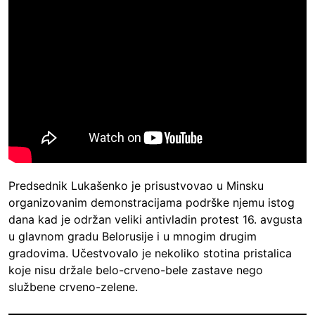
Predsednik Lukašenko je prisustvovao u Minsku
organizovanim demonstracijama podrške njemu istog
dana kad je održan veliki antivladin protest 16. avgusta
u glavnom gradu Belorusije i u mnogim drugim
gradovima. Učestvovalo je nekoliko stotina pristalica
koje nisu držale belo-crveno-bele zastave nego
službene crveno-zelene.