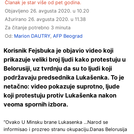
Članak je star više od pet godina.
Objavljeno
26. avgusta 2020. u 10.20
Ažurirano
26. avgusta 2020. u 11.38
Za čitanje potrebno 3 minuta
Od:
Marion DAUTRY
,
AFP Beograd
Korisnik Fejsbuka je objavio video koji
prikazuje veliki broj ljudi kako protestuju u
Belorusiji, uz tvrdnju da su to ljudi koji
podržavaju predsednika Lukašenka. To je
netačno: video pokazuje suprotno, ljude
koji protestuju protiv Lukašenka nakon
veoma spornih izbora.
“Ovako U Minsku brane Lukasenka ...Narod se
informisao i prozreo stranu okupaciju.Danas Belorusija