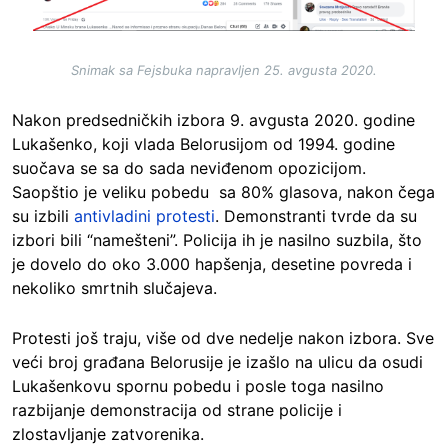
Snimak sa Fejsbuka napravljen 25. avgusta 2020.
Nakon predsedničkih izbora 9. avgusta 2020. godine
Lukašenko, koji vlada Belorusijom od 1994. godine
suočava se sa do sada neviđenom opozicijom.
Saopštio je veliku pobedu sa 80% glasova, nakon čega
su izbili
antivladini protesti
. Demonstranti tvrde da su
izbori bili “namešteni”. Policija ih je nasilno suzbila, što
je dovelo do oko 3.000 hapšenja, desetine povreda i
nekoliko smrtnih slučajeva.
Protesti još traju, više od dve nedelje nakon izbora. Sve
veći broj građana Belorusije je izašlo na ulicu da osudi
Lukašenkovu spornu pobedu i posle toga nasilno
razbijanje demonstracija od strane policije i
zlostavljanje zatvorenika.