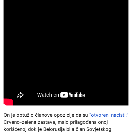
On je optužio članove opozicije da su
“otvoreni nacisti.”
Crveno-zelena zastava, malo prilagođena onoj
korišćenoj dok je Belorusija bila član Sovjetskog