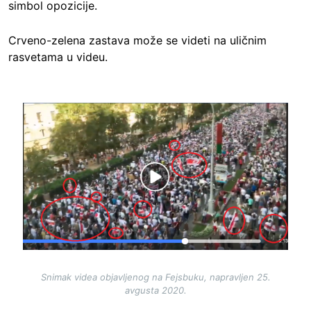
simbol opozicije.
Crveno-zelena zastava može se videti na uličnim
rasvetama u videu.
Image
Snimak videa objavljenog na Fejsbuku, napravljen 25.
avgusta 2020.