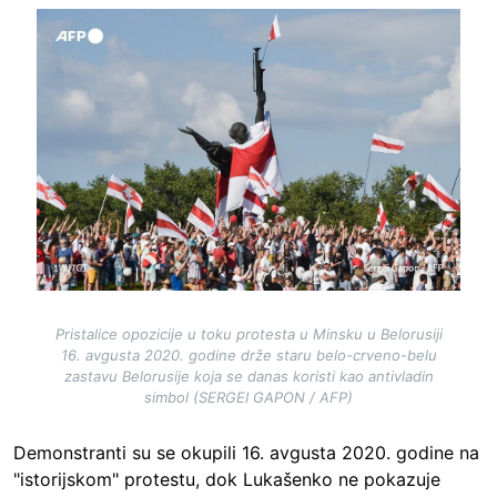
Image
Pristalice opozicije u toku protesta u Minsku u Belorusiji
16. avgusta 2020. godine drže staru belo-crveno-belu
zastavu Belorusije koja se danas koristi kao antivladin
simbol (SERGEI GAPON / AFP)
Demonstranti su se okupili 16. avgusta 2020. godine na
"istorijskom" protestu, dok Lukašenko ne pokazuje