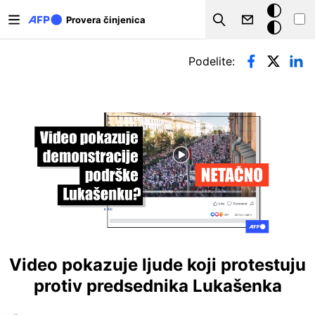
Skip to main content
Tamna
Provera činjenica
Search
pozadina
Примарни табови
Podelite:
Video pokazuje ljude koji protestuju
protiv predsednika Lukašenka