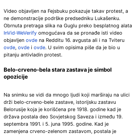
Video objavljen na Fejsbuku pokazuje takav protest, a
ne demonstracije podrške predsedniku Lukašenku.
Obrnuta pretraga slika na Guglu preko besplatnog alata
InVid-WeVerify
omogućava da se pronađe isti video
objavljen
ovde
na Redditu 16. avgusta ali i na Tviteru
ovde
,
ovde
i
ovde
. U svim opisima piše da je bio u
pitanju antivladin protest.
Belo-crveno-bela stara zastava je simbol
opozicije
Na snimku se vidi da mnogo ljudi koji marširaju na ulici
drži belo-crveno-bele zastave, istorijsku zastavu
Belorusije koja je korišćena pre 1918. godine kad je
država postala deo Sovjetskog Saveza i između 19.
septembra 1991. i 5. juna 1995. godine. Kad je
zamenjena crveno-zelenom zastavom, postala je