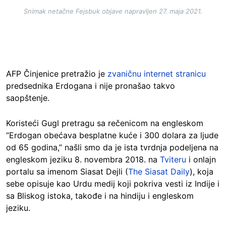
Snimak netačne Fejsbuk objave napravljen 27. maja 2021.
AFP Činjenice pretražio je
zvaničnu internet stranicu
predsednika Erdogana i nije pronašao takvo
saopštenje.
Koristeći Gugl pretragu sa rečenicom na engleskom
“Erdogan obećava besplatne kuće i 300 dolara za ljude
od 65 godina,” našli smo da je ista tvrdnja podeljena na
engleskom jeziku 8. novembra 2018. na
Tviteru
i onlajn
portalu sa imenom Siasat Dejli (
The Siasat Daily
), koja
sebe opisuje kao Urdu medij koji pokriva vesti iz Indije i
sa Bliskog istoka, takođe i na hindiju i engleskom
jeziku.