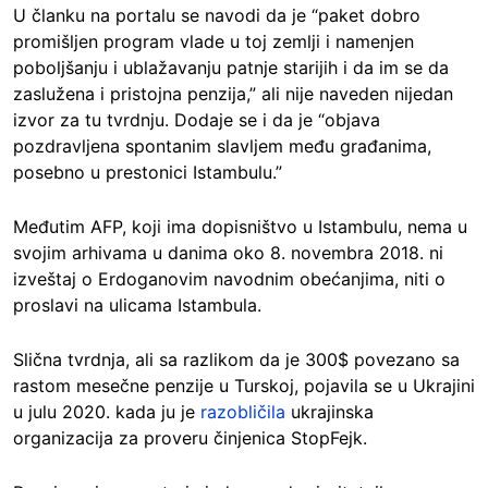
U članku na portalu se navodi da je “paket dobro
promišljen program vlade u toj zemlji i namenjen
poboljšanju i ublažavanju patnje starijih i da im se da
zaslužena i pristojna penzija,” ali nije naveden nijedan
izvor za tu tvrdnju. Dodaje se i da je “objava
pozdravljena spontanim slavljem među građanima,
posebno u prestonici Istambulu.”
Međutim AFP, koji ima dopisništvo u Istambulu, nema u
svojim arhivama u danima oko 8. novembra 2018. ni
izveštaj o Erdoganovim navodnim obećanjima, niti o
proslavi na ulicama Istambula.
Slična tvrdnja, ali sa razlikom da je 300$ povezano sa
rastom mesečne penzije u Turskoj, pojavila se u Ukrajini
u julu 2020. kada ju je
razobličila
ukrajinska
organizacija za proveru činjenica StopFejk.