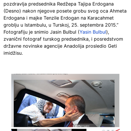
pozdravlja predsednika Redžepa Tajipa Erdogana
(Desno) nakon njegove posete grobu svog oca Ahmeta
Erdogana i majke Tenzile Erdogan na Karacahmet
groblju u Istambulu, u Turskoj, 25. septembra 2015.”
Fotografiju je snimio Jasin Bulbul (
Yasin Bulbul
),
zvanični fotograf turskog predsednika, i posredstvom
državne novinske agencije Anadolija prosledio Geti
imidžisu.
Image