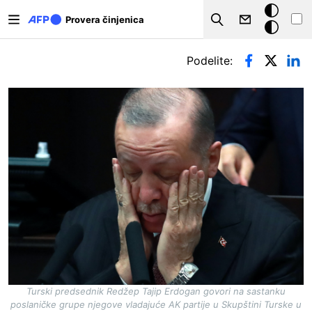
Skip to main content
Tamna
Provera činjenica
Search
pozadina
Примарни табови
Podelite:
Turski predsednik Redžep Tajip Erdogan govori na sastanku
poslaničke grupe njegove vladajuće AK partije u Skupštini Turske u