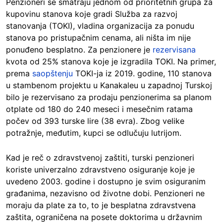
Penzioneri se smatraju jednom od prioritetnih grupa za
kupovinu stanova koje gradi Služba za razvoj
stanovanja (TOKI), vladina organizacija za ponudu
stanova po pristupačnim cenama, ali ništa im nije
ponuđeno besplatno. Za penzionere je
rezervisana
kvota od 25% stanova koje je izgradila TOKI. Na primer,
prema
saopštenju
TOKI-ja iz 2019. godine, 110 stanova
u stambenom projektu u Kanakaleu u zapadnoj Turskoj
bilo je rezervisano za prodaju penzionerima sa planom
otplate od 180 do 240 meseci i mesečnim ratama
počev od 393 turske lire (38 evra). Zbog velike
potražnje, međutim, kupci se odlučuju lutrijom.
Kad je reč o zdravstvenoj zaštiti, turski penzioneri
koriste univerzalno zdravstveno osiguranje koje je
uvedeno 2003. godine i dostupno je svim osiguranim
građanima, nezavisno od životne dobi. Penzioneri ne
moraju da plate za to, to je besplatna zdravstvena
zaštita, ograničena na posete doktorima u državnim