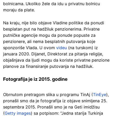
bolnicama. Ukoliko žele da idu u privatnu bolnicu
moraju da plate.
Na kraju, nije bilo objave Vladine politike da ponudi
besplatan put na hadžiluk penzionerima. Privatne
putničke agencije mogu da ponude popuste za
penzionere, ali nema besplatnih putovanja koje
sponzoriše Vlada. U ovom
videu
(na turskom) iz
januara 2020. Dijanet, Direktorat za pitanja religije,
objašnjava da ljudi mogu da koriste privatne penzione
planove za finansiranje putovanja na hadžiluk.
Fotografija je iz 2015. godine
Obrnutom pretragom slika u programu TinAj (
TinEye
),
pronašli smo da je fotografija iz objave snimljena 25.
septembra 2015. Pronašli smo je na Geti imidžisu
(
Getty images
) sa potpisom: “Jedna starija Turkinja