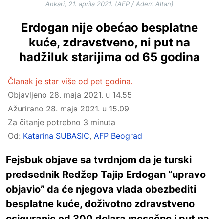
Ankari, 21. aprila 2021. (AFP / Adem Altan)
Erdogan nije obećao besplatne
kuće, zdravstveno, ni put na
hadžiluk starijima od 65 godina
Članak je star više od pet godina.
Objavljeno
28. maja 2021. u 14.55
Ažurirano
28. maja 2021. u 15.09
Za čitanje potrebno 3 minuta
Od:
Katarina SUBASIC
,
AFP Beograd
Fejsbuk objave sa tvrdnjom da je turski
predsednik Redžep Tajip Erdogan “upravo
objavio” da će njegova vlada obezbediti
besplatne kuće, doživotno zdravstveno
osiguranje od 300 dolara mesečno i put na