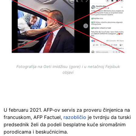
Fotografija na Geti imidžisu (gore) i u netačnoj Fejsbuk
objavi
U februaru 2021. AFP-ov servis za proveru činjenica na
francuskom, AFP Factuel,
razobličio
je tvrdnju da turski
predsednik želi da podeli besplatne kuće siromašnim
porodicama i beskućnicima.