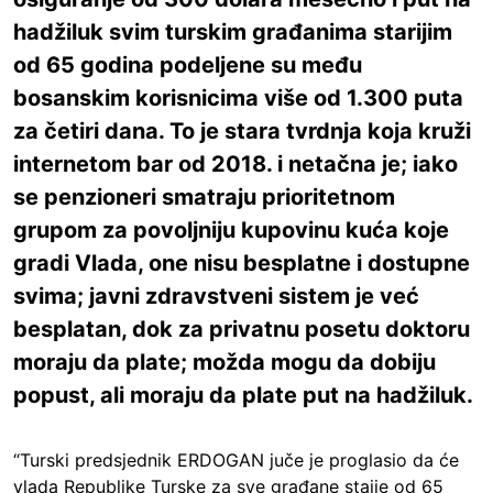
hadžiluk svim turskim građanima starijim
od 65 godina podeljene su među
bosanskim korisnicima više od 1.300 puta
za četiri dana. To je stara tvrdnja koja kruži
internetom bar od 2018. i netačna je; iako
se penzioneri smatraju prioritetnom
grupom za povoljniju kupovinu kuća koje
gradi Vlada, one nisu besplatne i dostupne
svima; javni zdravstveni sistem je već
besplatan, dok za privatnu posetu doktoru
moraju da plate; možda mogu da dobiju
popust, ali moraju da plate put na hadžiluk.
“Turski predsjednik ERDOGAN juče je proglasio da će
vlada Republike Turske za sve građane staije od 65