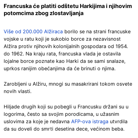
Francuska će platiti odštetu Harkijima i njihovim
potomcima zbog zlostavljanja
Više od 200.000 Alžiraca
borilo se na strani francuske
vojske u ratu koji je sukobio borce za nezavisnost
Alžira protiv njihovih kolonijalnih gospodara od 1954.
do 1962. Na kraju rata, francuska vlada je ostavila
lojalne borce poznate kao Harki da se sami snalaze,
uprkos ranijim obećanjima da će brinuti o njima.
Zarobljeni u Alžiru, mnogi su masakrirani tokom osvete
novih vlasti.
Hiljade drugih koji su pobegli u Francusku držani su u
logorima, često sa svojim porodicama, u užasnim
uslovima za koje je nedavna
AFP-ova istraga
utvrdila
da su doveli do smrti desetina dece, većinom beba.