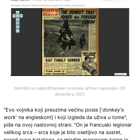
Image
Skrinšot sa sajta Britanske novinske arhive napravljen 28.
decembra 2021.
"Evo vojnika koji preuzima većinu posla ['
donkey's
work
' na engleskom] i koji izgleda da uživa u tome",
piše na ovoj naslovnoj strani. "On je francuski legionar
velikog srca – srca koje je bilo osetljivo na susret,
pored svog bataljona, sa mladim magarcem kojeg je