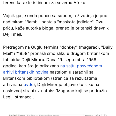
terenu karakterističnom za severnu Afriku.
Vojnik ga je onda poneo sa sobom, a životinja je pod
nadimkom "Bambi" postala "maskota jedinice". Ovu
priču, kaže autorka bloga, preneo je britanski dnevnik
Dejli mejl.
Pretragom na Guglu termina "donkey" (magarac), "Daily
Mail" i "1958" pronašli smo sliku u drugom britanskom
tabloidu: Dejli Miroru. Dana 19. septembra 1958.
godine, kao što je prikazano
na sajtu posvećenom
arhivi britanskih novina
nastalom u saradnji sa
Britanskom bibliotekom (stranica sa rezultatima
arhivirana
ovde
), Dejli Miror je objavio tu sliku na
naslovnoj strani uz natpis: "Magarac koji se pridružio
Legiji stranaca".