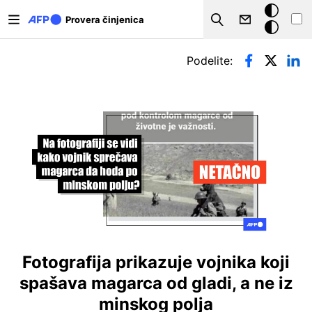
Skip to main content
Tamna
Provera činjenica
Search
pozadina
Примарни табови
Podelite:
Fotografija prikazuje vojnika koji
spašava magarca od gladi, a ne iz
minskog polja