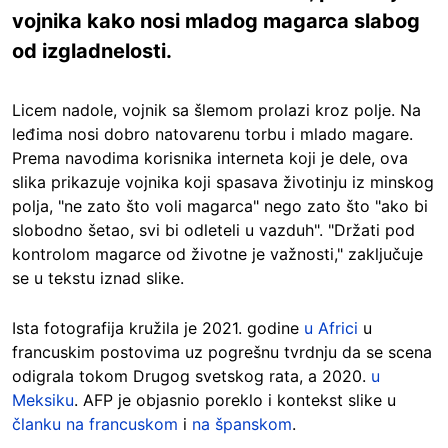
vojnika kako nosi mladog magarca slabog
od izgladnelosti.
Licem nadole, vojnik sa šlemom prolazi kroz polje. Na
leđima nosi dobro natovarenu torbu i mlado magare.
Prema navodima korisnika interneta koji je dele, ova
slika prikazuje vojnika koji spasava životinju iz minskog
polja, "ne zato što voli magarca" nego zato što "ako bi
slobodno šetao, svi bi odleteli u vazduh". "Držati pod
kontrolom magarce od životne je važnosti," zaključuje
se u tekstu iznad slike.
Ista fotografija kružila je 2021. godine
u Africi
u
francuskim postovima uz pogrešnu tvrdnju da se scena
odigrala tokom Drugog svetskog rata, a 2020.
u
Meksiku
. AFP je objasnio poreklo i kontekst slike u
članku na francuskom
i
na španskom
.