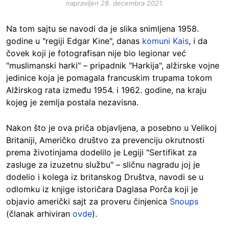
napravljen 28. decembra 2021.
Na tom sajtu se navodi da je slika snimljena 1958.
godine u "regiji Edgar Kine", danas
komuni Kais
, i da
čovek koji je fotografisan nije bio legionar već
"muslimanski harki" – pripadnik "Harkija", alžirske vojne
jedinice koja je pomagala francuskim trupama tokom
Alžirskog rata između 1954. i 1962. godine, na kraju
kojeg je zemlja postala nezavisna.
Nakon što je ova priča objavljena, a posebno u Velikoj
Britaniji, Američko društvo za prevenciju okrutnosti
prema životinjama dodelilo je Legiji "Sertifikat za
zasluge za izuzetnu službu" – sličnu nagradu joj je
dodelio i kolega iz britanskog Društva, navodi se u
odlomku iz knjige istoričara Daglasa Porča koji je
objavio američki sajt za proveru činjenica
Snoups
(članak arhiviran
ovde
).