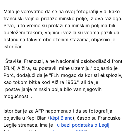
Malo je verovatno da se na ovoj fotografiji vidi kako
francuski vojnici prelaze minsko polje, iz dva razloga.
Prvo, u to vreme su prolazi na minskim poljima bili
obeleženi trakom; vojnici i vozila su veoma pazili da
ostanu na takvim obeleženim stazama, objasnio je
istoričar.
"Štaviše, Francuzi, a ne Nacionalni oslobodilački front
(FLN) Alžira, su postavili mine u zemlju," objasnio je
Porč, dodajući da je "FLN mogao da koristi eksploziv,
kao tokom bitke kod Alžira 1956.", ali da je
"postavljanje minskih polja bilo van njegovih
mogućnosti".
Istoričar je za AFP napomenuo i da se fotografija
pojavila u Kepi Blan (
Képi
Blanc
), časopisu Francuske
Legije stranaca. Ima je i
u bazi podataka o Legiji