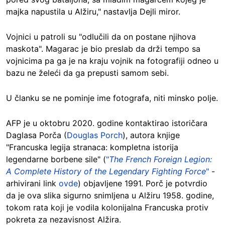
majka napustila u Alžiru," nastavlja Dejli miror.
Vojnici u patroli su "odlučili da on postane njihova
maskota". Magarac je bio preslab da drži tempo sa
vojnicima pa ga je na kraju vojnik na fotografiji odneo u
bazu ne želeći da ga prepusti samom sebi.
U članku se ne pominje ime fotografa, niti minsko polje.
AFP je u oktobru 2020. godine kontaktirao istoričara
Daglasa Porča (
Douglas Porch
), autora knjige
"Francuska legija stranaca: kompletna istorija
legendarne borbene sile" (
"
The French Foreign Legion:
A Complete History of the Legendary Fighting Force
"
-
arhivirani link
ovde
) objavljene 1991. Porč je potvrdio
da je ova slika sigurno snimljena u Alžiru 1958. godine,
tokom rata koji je vodila kolonijalna Francuska protiv
pokreta za nezavisnost Alžira.