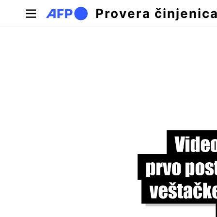
Skip to main content
Provera činjenic
Примарни табови