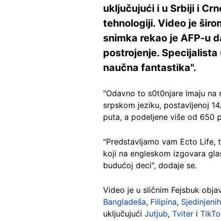
uključujući i u Srbiji i Cr
tehnologiji. Video je ši
snimka rekao je AFP-u da 
postrojenje. Specijalist
naučna fantastika".
"Odavno to s0t0njare imaju na ra
srpskom jeziku, postavljenoj 1
puta, a podeljene više od 650 p
"Predstavljamo vam Ecto Life, 
koji na engleskom izgovara glas
budućoj deci", dodaje se.
Video je u sličnim Fejsbuk ob
Bangladeša
,
Filipina
,
Sjedinjeni
uključujući
Jutjub
,
Tviter
i
TikTo