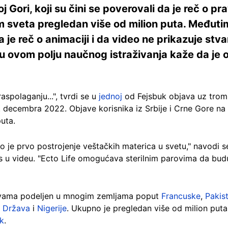
noj Gori, koji su čini se poverovali da je reč o p
rom sveta pregledan više od milion puta. Međuti
je reč o animaciji i da video ne prikazuje stvar
a u ovom polju naučnog istraživanja kaže da je 
spolaganju...", tvrdi se u
jednoj
od Fejsbuk objava uz tromi
4. decembra 2022. Objave korisnika iz Srbije i Crne Gore n
uta.
to je prvo postrojenje veštačkih materica u svetu," navodi
 u videu. "Ecto Life omogućava sterilnim parovima da budu b
javama podeljen u mnogim zemljama poput
Francuske
,
Pakis
h Država
i
Nigerije
. Ukupno je pregledan više od milion put
k
.