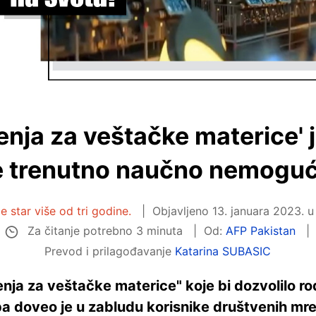
enja za veštačke materice' j
e trenutno naučno nemogu
e star više od tri godine.
Objavljeno
13. januara 2023. u
Za čitanje potrebno 3 minuta
Od:
AFP Pakistan
Prevod i prilagođavanje
Katarina SUBASIC
nja za veštačke materice" koje bi dozvolilo rod
ba doveo je u zabludu korisnike društvenih mr