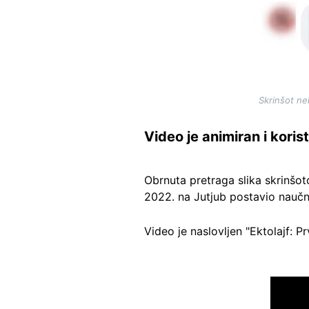
Skrinšot ne
Video je animiran i kori
Obrnuta pretraga slika skrinšo
2022. na Jutjub postavio naučn
Video je naslovljen "Ektolajf: 