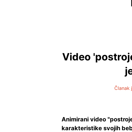
Video 'postroj
j
Članak j
Animirani video "postroje
karakteristike svojih be