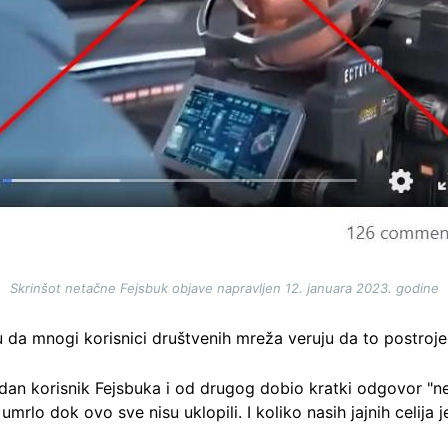
Skrinšot netačne Fejsbuk objave napravljen 12. januara 2023. godine
da mnogi korisnici društvenih mreža veruju da to postrojen
jedan korisnik Fejsbuka i od drugog dobio kratki odgovor "ne
umrlo dok ovo sve nisu uklopili. I koliko nasih jajnih celija 