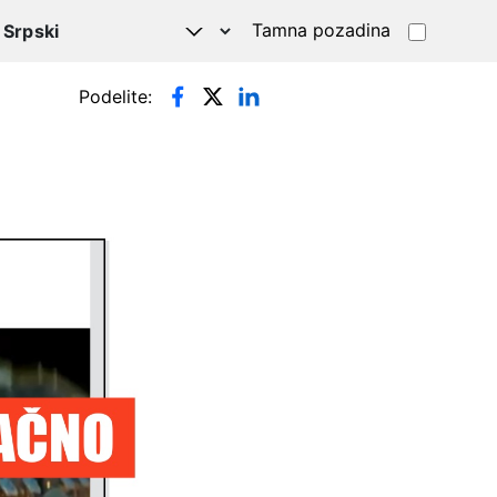
Tamna pozadina
Podelite: