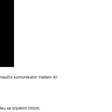
 i naučni komunikator Hašem Al-
deu sa srpskim titlom.