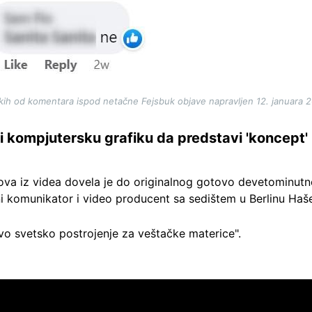
kih od komentara ispod netačne Fejsbuk objave napravljen 12. januara 
sti kompjutersku grafiku da predstavi 'koncept'
tova iz videa dovela je do originalnog gotovo devetominut
i komunikator i video producent sa sedištem u Berlinu Haše
Prvo svetsko postrojenje za veštačke materice".