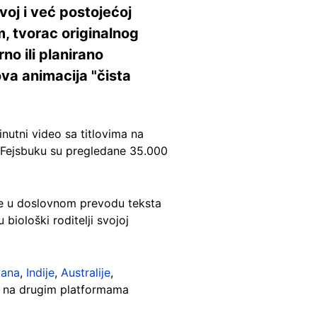
ravoj i već postojećoj
m, tvorac originalnog
no ili planirano
ova animacija "čista
nutni video sa titlovima na
a Fejsbuku su pregledane 35.000
 se u doslovnom prevodu teksta
iološki roditelji svojoj
tana
,
Indije
,
Australije
,
a na drugim platformama