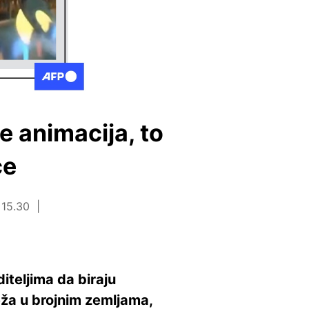
e animacija, to
će
 15.30
iteljima da biraju
eža u brojnim zemljama,