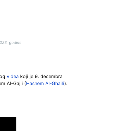
2023. godine
nog
videa
koji je 9. decembra
m Al-Gajli (
Hashem Al-Ghaili
).