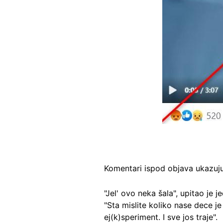
Komentari ispod objava ukazuju 
"Jel' ovo neka šala", upitao je 
"Sta mislite koliko nase dece je 
ej(k)speriment. I sve jos traje".