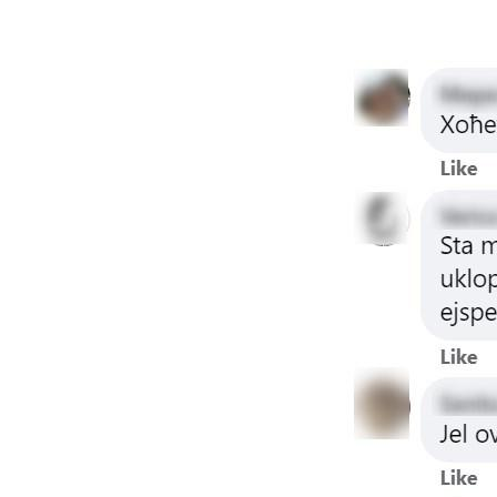
Image