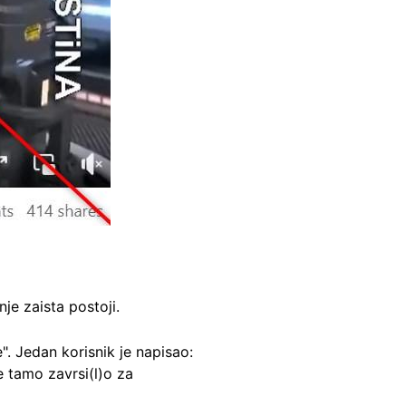
je zaista postoji.
". Jedan korisnik je napisao:
je tamo zavrsi(l)o za