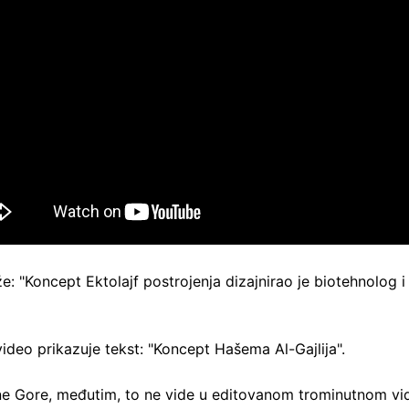
e: "Koncept Ektolajf postrojenja dizajnirao je biotehnolog
video prikazuje tekst: "Koncept Hašema Al-Gajlija".
Crne Gore, međutim, to ne vide u editovanom trominutnom vi