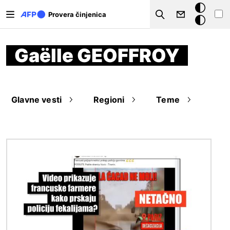
Skip to main content
Tamna
Provera činjenica
Search
pozadina
Gaëlle GEOFFROY
Glavne vesti
Regioni
Teme
Image