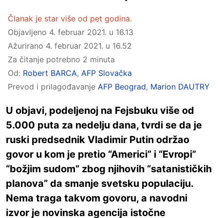
Članak je star više od pet godina.
Objavljeno
4. februar 2021. u 16.13
Ažurirano
4. februar 2021. u 16.52
Za čitanje potrebno 2 minuta
Od:
Robert BARCA
,
AFP Slovačka
Prevod i prilagođavanje
AFP Beograd
,
Marion DAUTRY
U objavi, podeljenoj na Fejsbuku više od
5.000 puta za nedelju dana, tvrdi se da je
ruski predsednik Vladimir Putin održao
govor u kom je pretio “Americi” i “Evropi”
“božjim sudom” zbog njihovih “satanističkih
planova” da smanje svetsku populaciju.
Nema traga takvom govoru, a navodni
izvor je novinska agencija istočne