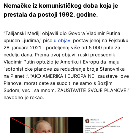
Nemačke iz komunističkog doba koja je
prestala da postoji 1992. godine.
“Talijanski Mediji objavili dio Govora Vladimir Putina
upucen Ljudima,” piše
u objavi
postavljenoj na Fejsbuku
28. januara 2021. i podeljenoj više od 5.000 puta za
nedelju dana. Prema ovoj objavi, ruski predsednik
Vladimir Putin optužio je Ameriku i Evropu da imaju
“sotonisticke planove za reduciranje broja Stanovnika
na Planeti.”. “AKO AMERIKA I EUROPA NE zaustave ove
Planove, morat cete se suociti ne samo s Bozjim
Sudom, vec i sa mnom. ZAUSTAVITE SVOJE PLANOVE!”
navodno je rekao.
Image