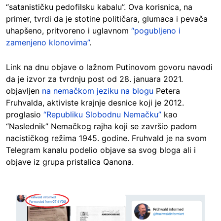
“satanističku pedofilsku kabalu”. Ova korisnica, na
primer, tvrdi da je stotine političara, glumaca i pevača
uhapšeno, pritvoreno i uglavnom
“pogubljeno i
zamenjeno klonovima”
.
Link na dnu objave o lažnom Putinovom govoru navodi
da je izvor za tvrdnju post od 28. januara 2021.
objavljen
na nemačkom jeziku na blogu
Petera
Fruhvalda, aktiviste krajnje desnice koji je 2012.
proglasio
“Republiku Slobodnu Nemačku”
kao
“Naslednik” Nemačkog rajha koji se završio padom
nacističkog režima 1945. godine. Fruhvald je na svom
Telegram kanalu podelio objave sa svog bloga ali i
objave iz grupa pristalica Qanona.
Image