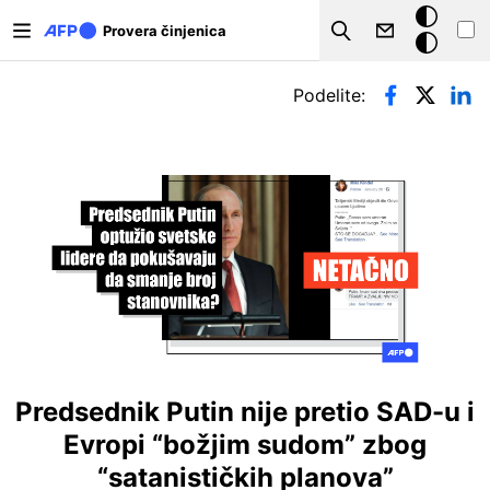
Skip to main content
Tamna
Provera činjenica
Search
pozadina
Примарни табови
Podelite:
Predsednik Putin nije pretio SAD-u i
Evropi “božjim sudom” zbog
“satanističkih planova”