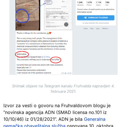
Snimak objave na Telegram kanalu Fruhvalda napravljen 4.
februara 2021.
Izvor za vesti o govoru na Fruhvaldovom blogu je
“novinska agencija ADN (SMAD licensa no.101 iz
10/10/46) iz 01/28/2021”. ADN je bila
Generalna
nemačka obaveštajna služba
osnovana 10. oktobra