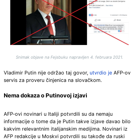
Snimak objave na Fejsbuku napravljen 4. februara 2021.
Vladimir Putin nije održao taj govor,
utvrdio je
AFP-ov
servis za proveru činjenica na slovačkom.
Nema dokaza o Putinovoj izjavi
AFP-ovi novinari u Italiji potvrdili su da nemaju
informacije o tome da je Putin takve izjave davao bilo
kakvim relevantnim italijanskim medijima. Novinari iz
AFP redakcije u Moskvi potvrdili su takođe da ruski