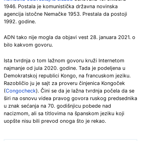
1946. Postala je komunistička državna novinska
agencija istočne Nemačke 1953. Prestala da postoji
1992. godine.
ADN tako nije mogla da objavi vest 28. januara 2021. o
bilo kakvom govoru.
Ista tvrdnja o tom lažnom govoru kruži Internetom
najmanje od jula 2020. godine. Tada je podeljena u
Demokratskoj republici Kongo, na francuskom jeziku.
Razobličio ju je sajt za proveru činjenica Kongoček
(
Congocheck
). Čini se da je lažna tvrdnja počela da se
širi na osnovu videa pravog govora ruskog predsednika
u znak sećanja na 70. godišnjicu pobede nad
nacizmom, ali sa titlovima na španskom jeziku koji
uopšte nisu bili prevod onoga što je rekao.