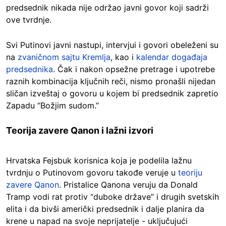
predsednik nikada nije održao javni govor koji sadrži
ove tvrdnje.
Svi Putinovi javni nastupi, intervjui i govori obeleženi su
na
zvaničnom sajtu Kremlja
, kao i
kalendar događaja
predsednika
. Čak i nakon opsežne pretrage i upotrebe
raznih kombinacija ključnih reči, nismo pronašli nijedan
sličan izveštaj o govoru u kojem bi predsednik zapretio
Zapadu “Božjim sudom.”
Teorija zavere Qanon i lažni izvori
Hrvatska Fejsbuk korisnica koja je podelila lažnu
tvrdnju o Putinovom govoru takođe veruje u
teoriju
zavere Qanon
. Pristalice Qanona veruju da Donald
Tramp vodi rat protiv “duboke države” i drugih svetskih
elita i da bivši američki predsednik i dalje planira da
krene u napad na svoje neprijatelje - uključujući