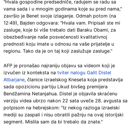
"Hvala gospodine predsedniče, radujem se radu sa
vama sada i u mnogim godinama koje su pred nama,"
završio je Benet svoje izlaganje. Odmah potom (na
12:49), Bajden odgovara: "Hvala vam. Pripisali ste mi
zasluge, koje bi više trebalo dati Baraku Obami, za
obezbeđivanje naše posvećenosti kvalitativnoj
prednosti koju imate u odnosu na vaše prijatelje u
regionu. Tako da je on taj koji zaslužuje zasluge."
AFP je pronašao najraniju objavu sa videom koji je
izvučen iz konteksta na
tviter nalogu
Galit Distel
Atbarjane
, članice izraelskog Kneseta koja predstavlja
sada opozicionu partiju Likud bivšeg premijera
Bendžamina Netanjahua. Distel je objavila skraćenu
verziju videa ubrzo nakon 22 sata uveče 28. avgusta sa
potpisom na hebrejskom: "Iz nekog razloga izraelski
mediji su zaspali i nisu obratili pažnju na ovaj istorijski
segment. Mislila sam da bi trebalo da znate."