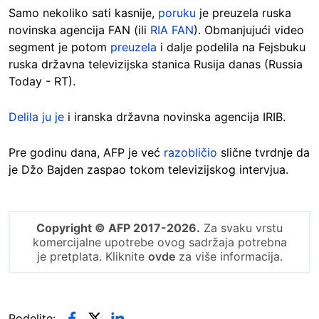
Samo nekoliko sati kasnije,
poruku
je preuzela ruska
novinska agencija FAN (ili
RIA FAN
). Obmanjujući video
segment je potom
preuzela
i dalje podelila na Fejsbuku
ruska državna televizijska stanica Rusija danas (Russia
Today - RT).
Delila ju je
i iranska državna novinska agencija IRIB.
Pre godinu dana, AFP je već
razobličio
slične tvrdnje da
je Džo Bajden zaspao tokom televizijskog intervjua.
Copyright © AFP 2017-2026.
Za svaku vrstu
komercijalne upotrebe ovog sadržaja potrebna
je pretplata. Kliknite
ovde
za više informacija.
Podelite: