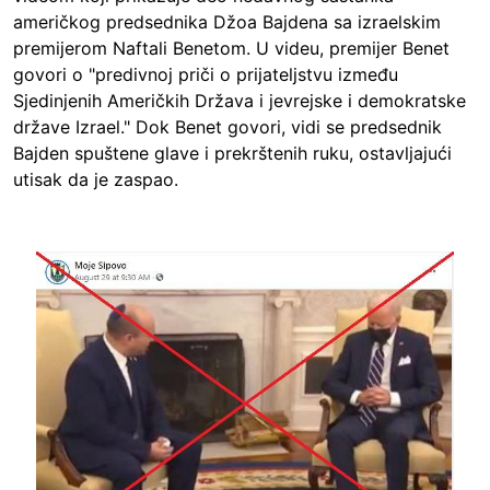
američkog predsednika Džoa Bajdena sa izraelskim
premijerom Naftali Benetom. U videu, premijer Benet
govori o "predivnoj priči o prijateljstvu između
Sjedinjenih Američkih Država i jevrejske i demokratske
države Izrael." Dok Benet govori, vidi se predsednik
Bajden spuštene glave i prekrštenih ruku, ostavljajući
utisak da je zaspao.
Image