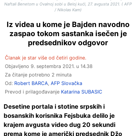
Naftali Benetom u Ovalnoj sobi u Beloj kući, 27. avgusta 2021. ( AFP
/ Nikolas Kam)
Iz videa u kome je Bajden navodno
zaspao tokom sastanka isečen je
predsednikov odgovor
Članak je star više od četiri godine.
Objavljeno
9. septembra 2021. u 14.38
Za čitanje potrebno 2 minuta
Od:
Robert BARCA
,
AFP Slovačka
Prevod i prilagođavanje
Katarina SUBASIC
Desetine portala i stotine srpskih i
bosanskih korisnika Fejsbuka delilo je
krajem avgusta video dug 20 sekundi
prema kome je američki predsednik Džo