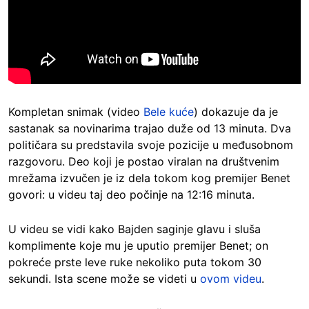
Kompletan snimak (video
Bele kuće
) dokazuje da je
sastanak sa novinarima trajao duže od 13 minuta. Dva
političara su predstavila svoje pozicije u međusobnom
razgovoru. Deo koji je postao viralan na društvenim
mrežama izvučen je iz dela tokom kog premijer Benet
govori: u videu taj deo počinje na 12:16 minuta.
U videu se vidi kako Bajden saginje glavu i sluša
komplimente koje mu je uputio premijer Benet; on
pokreće prste leve ruke nekoliko puta tokom 30
sekundi. Ista scene može se videti u
ovom videu
.