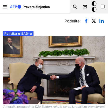
Skip to main content
Tamna
Provera činjenica
Search
pozadina
Примарни табови
Podelite:
Politika u SAD-u
Američki predsednik Džo Bajden rukuje se sa izraelskim premijerom