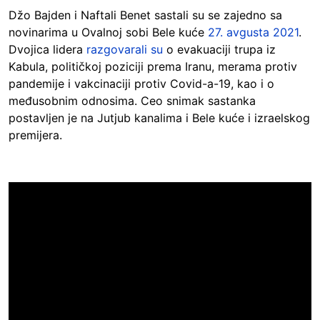
Džo Bajden i Naftali Benet sastali su se zajedno sa
novinarima u Ovalnoj sobi Bele kuće
27. avgusta 2021
.
Dvojica lidera
razgovarali su
o evakuaciji trupa iz
Kabula, političkoj poziciji prema Iranu, merama protiv
pandemije i vakcinaciji protiv Covid-a-19, kao i o
međusobnim odnosima. Ceo snimak sastanka
postavljen je na Jutjub kanalima i Bele kuće i izraelskog
premijera.