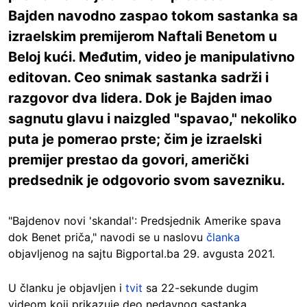
Bajden navodno zaspao tokom sastanka sa
izraelskim premijerom Naftali Benetom u
Beloj kući. Međutim, video je manipulativno
editovan. Ceo snimak sastanka sadrži i
razgovor dva lidera. Dok je Bajden imao
sagnutu glavu i naizgled "spavao," nekoliko
puta je pomerao prste; čim je izraelski
premijer prestao da govori, američki
predsednik je odgovorio svom savezniku.
"Bajdenov novi 'skandal': Predsjednik Amerike spava
dok Benet priča," navodi se u naslovu
članka
objavljenog na sajtu Bigportal.ba 29. avgusta 2021.
U članku je objavljen i
tvit
sa 22-sekunde dugim
videom koji prikazuje deo nedavnog sastanka