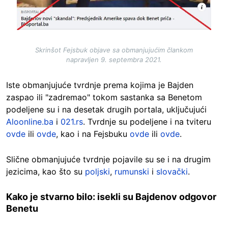
Skrinšot Fejsbuk objave sa obmanjujućim člankom
napravljen 9. septembra 2021.
Iste obmanjujuće tvrdnje prema kojima je Bajden
zaspao ili "zadremao" tokom sastanka sa Benetom
podeljene su i na desetak drugih portala, uključujući
Aloonline.ba
i
021.rs
. Tvrdnje su podeljene i na tviteru
ovde
ili
ovde
, kao i na Fejsbuku
ovde
ili
ovde
.
Slične obmanjujuće tvrdnje pojavile su se i na drugim
jezicima, kao što su
poljski
,
rumunski
i
slovački
.
Kako je stvarno bilo: isekli su Bajdenov odgovor
Benetu