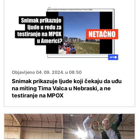
Image
Objavljeno 04. 09. 2024. u 06:50
Snimak prikazuje ljude koji čekaju da uđu
na miting Tima Valca u Nebraski, a ne
testiranje na MPOX
Image