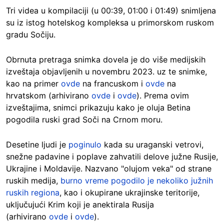
Tri videa u kompilaciji (u 00:39, 01:00 i 01:49) snimljena
su iz istog hotelskog kompleksa u primorskom ruskom
gradu Sočiju.
Obrnuta pretraga snimka dovela je do više medijskih
izveštaja objavljenih u novembru 2023. uz te snimke,
kao na primer
ovde
na francuskom i
ovde
na
hrvatskom (arhivirano
ovde
i
ovde
). Prema ovim
izveštajima, snimci prikazuju kako je oluja Betina
pogodila ruski grad Soči na Crnom moru.
Desetine ljudi je
poginulo
kada su uraganski vetrovi,
snežne padavine i poplave zahvatili delove južne Rusije,
Ukrajine i Moldavije. Nazvano "olujom veka" od strane
ruskih medija,
burno vreme pogodilo je nekoliko južnih
ruskih regiona
, kao i okupirane ukrajinske teritorije,
uključujući Krim koji je anektirala Rusija
(arhivirano
ovde
i
ovde
).