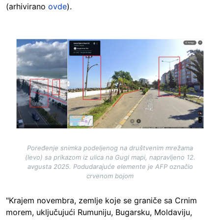
(arhivirano
ovde
).
Image
Poređenje snimka podeljenog na društvenim mrežama
(levo) sa prikazom iz ulica na Gugl mapi, napravljeno 12.
avgusta 2025. Podudarajuće elemente je AFP označio
crvenom bojom
"Krajem novembra, zemlje koje se graniče sa Crnim
morem, uključujući Rumuniju, Bugarsku, Moldaviju,