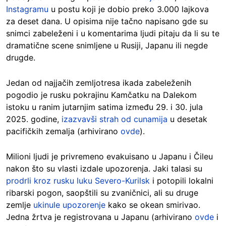
Instagramu
u postu koji je dobio preko 3.000 lajkova
za deset dana. U opisima nije tačno napisano gde su
snimci zabeleženi i u komentarima ljudi pitaju da li su te
dramatične scene snimljene u Rusiji, Japanu ili negde
drugde.
Jedan od najjačih zemljotresa ikada zabeleženih
pogodio je rusku pokrajinu Kamčatku na Dalekom
istoku u ranim jutarnjim satima između 29. i 30. jula
2025. godine,
izazvavši strah od cunamija
u desetak
pacifičkih zemalja (arhivirano
ovde
).
Milioni ljudi je privremeno evakuisano u Japanu i Čileu
nakon što su vlasti izdale upozorenja. Jaki talasi su
prodrli kroz rusku luku Severo-Kurilsk
i potopili lokalni
ribarski pogon, saopštili su zvaničnici, ali su druge
zemlje
ukinule upozorenje
kako se okean smirivao.
Jedna žrtva je registrovana u Japanu (arhivirano
ovde
i