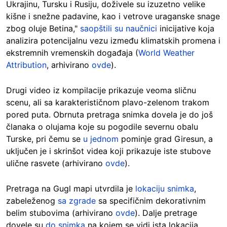
Ukrajinu, Tursku i Rusiju, doživele su izuzetno velike
kišne i snežne padavine, kao i vetrove uraganske snage
zbog oluje Betina,"
saopštili su naučnici
inicijative koja
analizira potencijalnu vezu između klimatskih promena i
ekstremnih vremenskih događaja (
World Weather
Attribution
, arhivirano
ovde
).
Drugi video iz kompilacije prikazuje veoma sličnu
scenu, ali sa karakterističnom plavo-zelenom trakom
pored puta. Obrnuta pretraga snimka dovela je do još
članaka o olujama koje su pogodile severnu obalu
Turske, pri čemu se
u jednom
pominje grad Giresun, a
uključen je i skrinšot videa koji prikazuje iste stubove
ulične rasvete (arhivirano
ovde
).
Pretraga na Gugl mapi utvrdila je
lokaciju snimka
,
zabeleženog
sa zgrade
sa specifičnim dekorativnim
belim stubovima (arhivirano
ovde
). Dalje pretrage
dovele su
do snimka
na kojem se vidi ista lokacija