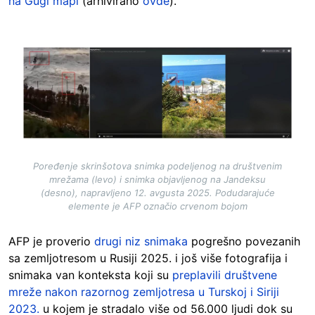
na Gugl mapi
(arhivirano
ovde
).
Image
Poređenje skrinšotova snimka podeljenog na društvenim
mrežama (levo) i snimka objavljenog na Jandeksu
(desno), napravljeno 12. avgusta 2025. Podudarajuće
elemente je AFP označio crvenom bojom
AFP je proverio
drugi niz snimaka
pogrešno povezanih
sa zemljotresom u Rusiji 2025. i još više fotografija i
snimaka van konteksta koji su
preplavili društvene
mreže nakon razornog zemljotresa u Turskoj i Siriji
2023.
u kojem je stradalo više od 56.000 ljudi dok su