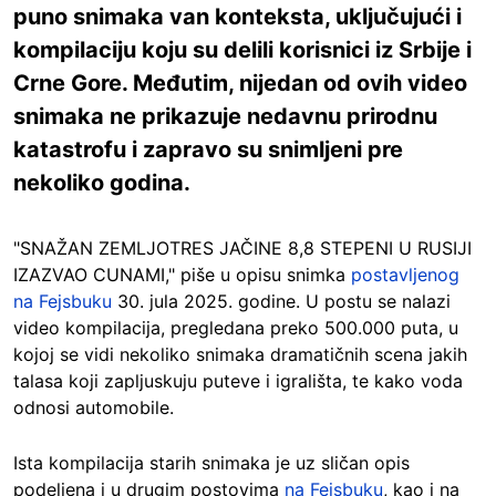
puno snimaka van konteksta, uključujući i
kompilaciju koju su delili korisnici iz Srbije i
Crne Gore. Međutim, nijedan od ovih video
snimaka ne prikazuje nedavnu prirodnu
katastrofu i zapravo su snimljeni pre
nekoliko godina.
"SNAŽAN ZEMLJOTRES JAČINE 8,8 STEPENI U RUSIJI
IZAZVAO CUNAMI," piše u opisu snimka
postavljenog
na Fejsbuku
30. jula 2025. godine. U postu se nalazi
video kompilacija, pregledana preko 500.000 puta, u
kojoj se vidi nekoliko snimaka dramatičnih scena jakih
talasa koji zapljuskuju puteve i igrališta, te kako voda
odnosi automobile.
Ista kompilacija starih snimaka je uz sličan opis
podeljena i u drugim postovima
na Fejsbuku
, kao i na