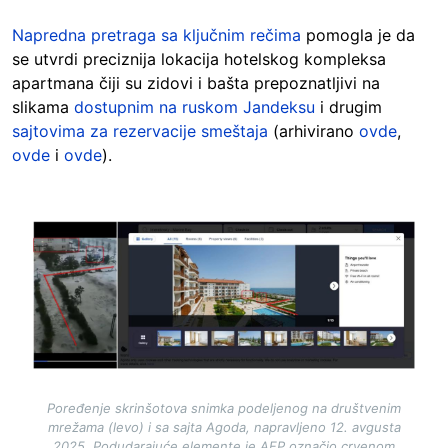
Napredna pretraga sa ključnim rečima
pomogla je da
se utvrdi preciznija lokacija hotelskog kompleksa
apartmana čiji su zidovi i bašta prepoznatljivi na
slikama
dostupnim na ruskom Jandeksu
i drugim
sajtovima za rezervacije smeštaja
(arhivirano
ovde
,
ovde
i
ovde
).
Image
Poređenje skrinšotova snimka podeljenog na društvenim
mrežama (levo) i sa sajta Agoda, napravljeno 12. avgusta
2025. Podudarajuće elemente je AFP označio crvenom