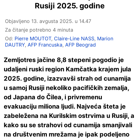
Rusiji 2025. godine
Objavljeno
13. avgusta 2025. u 14.47
Za čitanje potrebno 4 minuta
Od:
Pierre MOUTOT
,
Claire-Line NASS
,
Marion
DAUTRY
,
AFP Francuska
,
AFP Beograd
Zemljotres jačine 8,8 stepeni pogodio je
udaljeni ruski region Kamčatka krajem jula
2025. godine, izazvavši strah od cunamija
u samoj Rusiji nekoliko pacifičkih zemalja,
od Japana do Čilea, i privremenu
evakuaciju miliona ljudi. Najveća šteta je
zabeležena na Kurilskim ostrvima u Rusiji, a
kako su se strahovi od cunamija smanjivali
na društvenim mrežama je ipak podeljeno