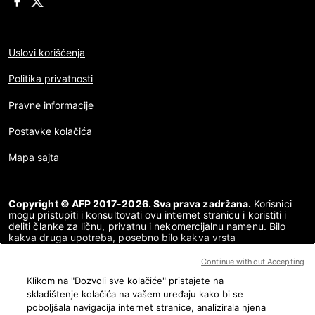
Uslovi korišćenja
Politika privatnosti
Pravne informacije
Postavke kolačića
Mapa sajta
Copyright © AFP 2017-2026. Sva prava zadržana.
Korisnici
mogu pristupiti i konsultovati ovu internet stranicu i koristiti i
deliti članke za ličnu, privatnu i nekomercijalnu namenu. Bilo
kakva druga upotreba, posebno bilo kakva vrsta
reprodukovanja, prenošenja javnosti ili distribucija sadržaja ove
internet stranice, u celosti ili delimično, za bilo koju drugu
Continue without Accepting
namenu i/ili bilo kojim drugim sredstvima, strogo je zabranjena
Klikom na "Dozvoli sve kolačiće" pristajete na
bez posebne dozvole i saglasnosti AFP-a. Tema koja je opisana
ili uključena posredstvom linkova u okviru sadržaja provere
skladištenje kolačića na vašem uređaju kako bi se
činjenica data je u meri u kojoj je to neophodno za ispravno
poboljšala navigacija internet stranice, analizirala njena