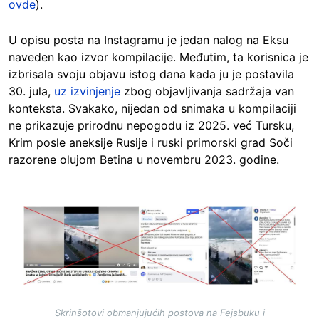
ovde
).
U opisu posta na Instagramu je jedan nalog na Eksu
naveden kao izvor kompilacije. Međutim, ta korisnica je
izbrisala svoju objavu istog dana kada ju je postavila
30. jula,
uz izvinjenje
zbog objavljivanja sadržaja van
konteksta. Svakako, nijedan od snimaka u kompilaciji
ne prikazuje prirodnu nepogodu iz 2025. već Tursku,
Krim posle aneksije Rusije i ruski primorski grad Soči
razorene olujom Betina u novembru 2023. godine.
Image
Skrinšotovi obmanjujućih postova na Fejsbuku i