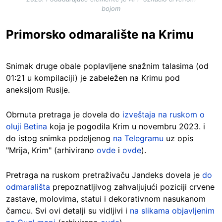
bojom
Primorsko odmaralište na Krimu
Snimak druge obale poplavljene snažnim talasima (od
01:21 u kompilaciji) je zabeležen na Krimu pod
aneksijom Rusije.
Obrnuta pretraga je dovela do
izveštaja na ruskom o
oluji Betina
koja je pogodila Krim u novembru 2023. i
do istog snimka podeljenog
na Telegramu
uz opis
"Mrija, Krim" (arhivirano
ovde
i
ovde
).
Pretraga na ruskom pretraživaču Jandeks dovela je
do
odmarališta
prepoznatljivog zahvaljujući poziciji crvene
zastave, molovima, statui i dekorativnom nasukanom
čamcu. Svi ovi detalji su vidljivi i
na slikama objavljenim