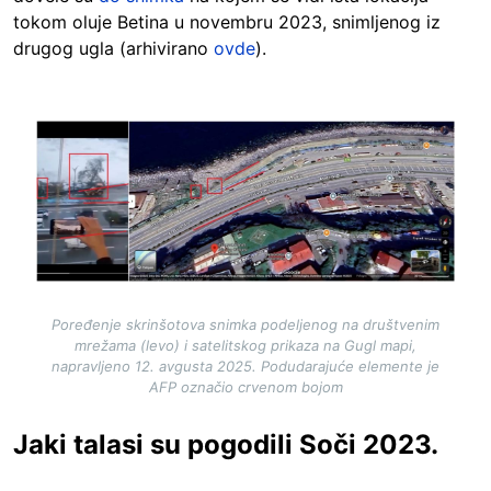
tokom oluje Betina u novembru 2023, snimljenog iz
drugog ugla (arhivirano
ovde
).
Image
Poređenje skrinšotova snimka podeljenog na društvenim
mrežama (levo) i satelitskog prikaza na Gugl mapi,
napravljeno 12. avgusta 2025. Podudarajuće elemente je
AFP označio crvenom bojom
Jaki talasi su pogodili Soči 2023.