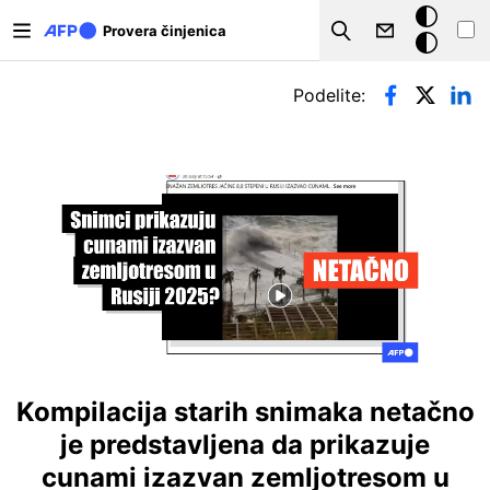
Skip to main content
Tamna
Provera činjenica
Search
pozadina
Примарни табови
Podelite:
Kompilacija starih snimaka netačno
je predstavljena da prikazuje
cunami izazvan zemljotresom u