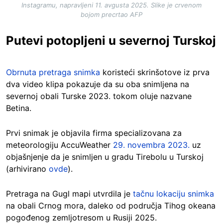
Instagramu, napravljeni 11. avgusta 2025. Slike je crvenom
bojom precrtao AFP
Putevi potopljeni u severnoj Turskoj
Obrnuta pretraga snimka
koristeći skrinšotove iz prva
dva video klipa pokazuje da su oba snimljena na
severnoj obali Turske 2023. tokom oluje nazvane
Betina.
Prvi snimak je objavila firma specializovana za
meteorologiju AccuWeather
29. novembra 2023.
uz
objašnjenje da je snimljen u gradu Tirebolu u Turskoj
(arhivirano
ovde
).
Pretraga na Gugl mapi utvrdila je
tačnu lokaciju snimka
na obali Crnog mora, daleko od područja Tihog okeana
pogođenog zemljotresom u Rusiji 2025.