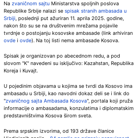
Na
zvaničnom sajtu
Ministarstva spoljnih poslova
Republike Srbije nalazi se
spisak stranih ambasada u
Srbiji
, poslednji put ažuriran 11. aprila 2025. godine,
nakon što su se na društvenim mrežama pojavile
tvrdnje o postojanju kosovske ambasade (link arhiviran
ovde
i
ovde
). Na toj listi nema ambasade Kosova.
Spisak je organizovan po abecednom redu, a pod
slovom "K" navedeni su isključivo: Kazahstan, Republika
Koreja i Kuvajt.
U pojedinim objavama u kojima se tvrdi da Kosovo ima
ambasadu u Srbiji, kao navodni dokaz deli se i link do
"
zvaničnog sajta Ambasada Kosova
", portala koji pruža
informacije o ambasadama, konzulatima i diplomatskim
predstavništvima Kosova širom sveta.
Prema srpskim izvorima, od 193 države članice