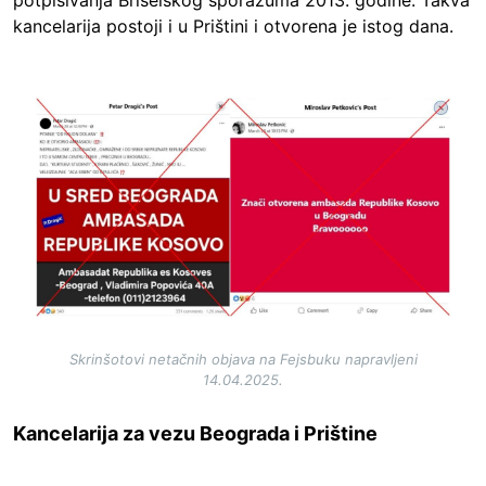
potpisivanja Briselskog sporazuma 2013. godine. Takva
kancelarija postoji i u Prištini i otvorena je istog dana.
Image
Skrinšotovi netačnih objava na Fejsbuku napravljeni
14.04.2025.
Kancelarija za vezu Beograda i Prištine