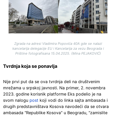
Zgrada na adresi Vladimira Popovića 40A gde se nalazi
kancelarija delegacije EU i Kancelarija za vezu Beograda i
Prištine fotografisana 15.04.2025. (Mina PEJAKOVIĆ)
Tvrdnja koja se ponavlja
Nije prvi put da se ova tvrdnja deli na društvenim
mrežama u srpskoj javnosti. Na primer, 2. novembra
2023. godine korisnik platforme Eks podelio je na
svom nalogu
post
koji vodi do linka sajta ambasada i
drugih predstavništava Kosova navodeći da se otvara
ambasada "Republike Kosova" u Beogradu, "zamislite