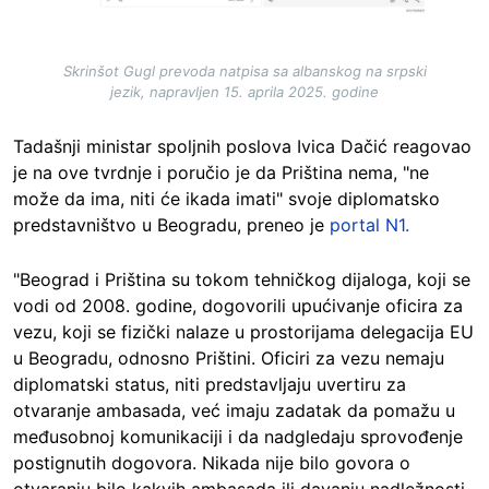
Skrinšot Gugl prevoda natpisa sa albanskog na srpski
jezik, napravljen 15. aprila 2025. godine
Tadašnji ministar spoljnih poslova Ivica Dačić reagovao
je na ove tvrdnje i poručio je da Priština nema, "ne
može da ima, niti će ikada imati" svoje diplomatsko
predstavništvo u Beogradu, preneo je
portal N1.
"Beograd i Priština su tokom tehničkog dijaloga, koji se
vodi od 2008. godine, dogovorili upućivanje oficira za
vezu, koji se fizički nalaze u prostorijama delegacija EU
u Beogradu, odnosno Prištini. Oficiri za vezu nemaju
diplomatski status, niti predstavljaju uvertiru za
otvaranje ambasada, već imaju zadatak da pomažu u
međusobnoj komunikaciji i da nadgledaju sprovođenje
postignutih dogovora. Nikada nije bilo govora o
otvaranju bilo kakvih ambasada ili davanju nadležnosti