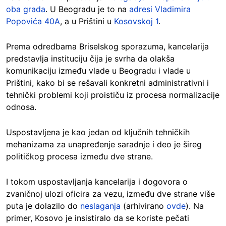
oba grada
. U Beogradu je to na
adresi Vladimira
Popovića 40A
, a u Prištini u
Kosovskoj 1
.
Prema odredbama Briselskog sporazuma, kancelarija
predstavlja instituciju čija je svrha da olakša
komunikaciju između vlade u Beogradu i vlade u
Prištini, kako bi se rešavali konkretni administrativni i
tehnički problemi koji proističu iz procesa normalizacije
odnosa.
Uspostavljena je kao jedan od ključnih tehničkih
mehanizama za unapređenje saradnje i deo je šireg
političkog procesa između dve strane.
I tokom uspostavljanja kancelarija i dogovora o
zvaničnoj ulozi oficira za vezu, između dve strane više
puta je dolazilo do
neslaganja
(arhivirano
ovde
). Na
primer, Kosovo je insistiralo da se koriste pečati