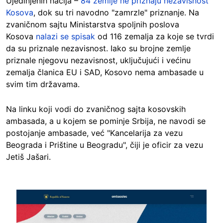
Ujedinjenih nacija –
84 zemlje ne priznaju nezavisnost
Kosova
, dok su tri navodno "zamrzle" priznanje. Na
zvaničnom sajtu Ministarstva spoljnih poslova
Kosova
nalazi se spisak
od 116 zemalja za koje se tvrdi
da su priznale nezavisnost. Iako su brojne zemlje
priznale njegovu nezavisnost, uključujući i većinu
zemalja članica EU i SAD, Kosovo nema ambasade u
svim tim državama.
Na linku koji vodi do zvaničnog sajta kosovskih
ambasada, a u kojem se pominje Srbija, ne navodi se
postojanje ambasade, već "Kancelarija za vezu
Beograda i Prištine u Beogradu", čiji je oficir za vezu
Jetiš Jašari.
Image