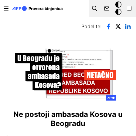
Skip to main content
Tamna
Provera činjenica
Search
pozadina
Примарни табови
Podelite:
Ne postoji ambasada Kosova u
Beogradu