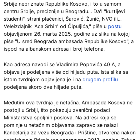
Srbije nepriznate Republike Kosovo, i to u samom
centru Srbije, preciznije u Beogradu... Da'l "kurtijevi
studenti", strani plaćenici, Šarović, Žunić, NVO ili...
Veleizdajnik 'Aca Srbin' od Čipuljića," piše u
postu
objavljenom 26. marta 2025. godine uz sliku na kojoj
piše "U sred Beograda ambasada Republike Kosovo", a
ispod na albanskom adresa i broj telefona.
Kao adresa navodi se Vladimira Popovića 40 A, a
objava je podeljena više od hiljadu puta. Ista slika sa
istom tvrdnjom objavljena je i na
drugom profilu
i
podeljena skoro dve hiljade puta.
Međutim ova tvrdnja je netačna. Ambasada Kosova ne
postoji u Srbiji, što pokazuju zvanični podaci
Ministarstva spoljnih poslova. Na adresi koja se
pominje u netačnim objavama zapravo se nalazi
Kancelarija za vezu Beograda i Prištine, otvorena nakon