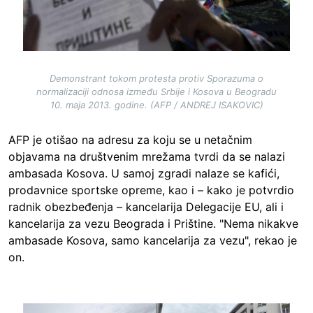
Demonstrant tokom protesta protiv Sporazuma o
normalizaciji odnosa između Srbije i Kosova u Beogradu
10. maja 2013. godine. (AFP / ANDREJ ISAKOVIC)
AFP je otišao na adresu za koju se u netačnim
objavama na društvenim mrežama tvrdi da se nalazi
ambasada Kosova. U samoj zgradi nalaze se kafići,
prodavnice sportske opreme, kao i – kako je potvrdio
radnik obezbeđenja – kancelarija Delegacije EU, ali i
kancelarija za vezu Beograda i Prištine. "Nema nikakve
ambasade Kosova, samo kancelarija za vezu", rekao je
on.
Image