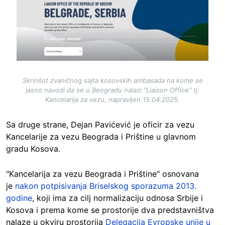
Skrinšot zvaničnog sajta kosovskih ambasada na kome se
jasno navodi da se u Beogradu nalazi "Liaison Office" tj.
Kancelarija za vezu, napravljen 15.04.2025.
Sa druge strane, Dejan Pavićević je oficir za vezu
Kancelarije za vezu Beograda i Prištine u glavnom
gradu Kosova.
"Kancelarija za vezu Beograda i Prištine" osnovana
je
nakon potpisivanja Briselskog sporazuma 2013.
godine
, koji ima za cilj normalizaciju odnosa Srbije i
Kosova i prema kome se prostorije dva predstavništva
nalaze u okviru prostorija
Delegacija Evropske unije u