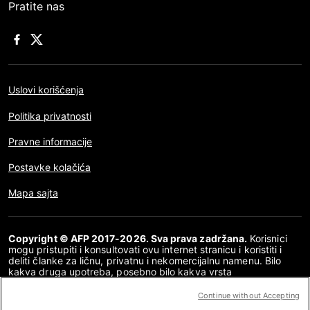
Pratite nas
Uslovi korišćenja
Politika privatnosti
Pravne informacije
Postavke kolačića
Mapa sajta
Copyright © AFP 2017-2026. Sva prava zadržana.
Korisnici
mogu pristupiti i konsultovati ovu internet stranicu i koristiti i
deliti članke za ličnu, privatnu i nekomercijalnu namenu. Bilo
kakva druga upotreba, posebno bilo kakva vrsta
reprodukovanja, prenošenja javnosti ili distribucija sadržaja ove
internet stranice, u celosti ili delimično, za bilo koju drugu
Continue without Accepting
namenu i/ili bilo kojim drugim sredstvima, strogo je zabranjena