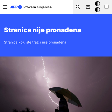
Skip to main content
Tamna
Provera činjenica
Search
pozadina
Stranica nije pronađena
Stranica koju ste tražili nije pronađena
Image