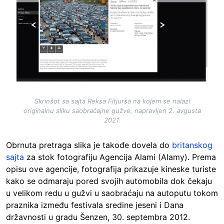
Skrinšot sa sajta Reksa Fitjursa na kojem se nalazi
originalnu sliku saobraćajne gužve, napravljen 2. avgusta
2021.
Obrnuta pretraga slika je takođe dovela do
britanskog
sajta
za stok fotografiju Agencija Alami (Alamy). Prema
opisu ove agencije, fotografija prikazuje kineske turiste
kako se odmaraju pored svojih automobila dok čekaju
u velikom redu u gužvi u saobraćaju na autoputu tokom
praznika između festivala sredine jeseni i Dana
državnosti u gradu Šenzen, 30. septembra 2012.