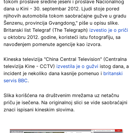
tokom proslave sredine jeseni i proslave Nacionalnog
dana u Kini - 30. septembar 2012. Ljudi stoje pored
njihovih automobila tokom saobraćajne gužve u gradu
Šenzenu, provincija Gvangdong," piše u opisu slike.
Britanski list Telegraf (The Telegraph)
izvestio je o priči
u oktobru 2012. godine, koristeći istu fotografiju, sa
navođenjem pomenute agencije kao izvora.
Kineska televizija "China Central Television" (Centralna
televizija Kine - CCTV)
izvestila je o gužvi
istog dana, a
incident je nekoliko dana kasnije pomenuo i
britanski
servis BBC
.
Slika korišćena na društvenim mrežama uz netačnu
priču je isečena. Na originalnoj slici se vide saobraćajni
znaci ispisani kineskim slovima.
Image