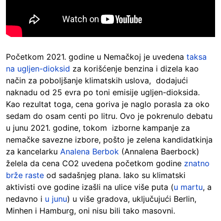
Početkom 2021. godine u Nemačkoj je uvedena
taksa
na ugljen-dioksid
za korišćenje benzina i dizela kao
način za poboljšanje klimatskih uslova, dodajući
naknadu od 25 evra po toni emisije ugljen-dioksida.
Kao rezultat toga, cena goriva je naglo porasla za oko
sedam do osam centi po litru. Ovo je pokrenulo debatu
u junu 2021. godine, tokom izborne kampanje za
nemačke savezne izbore, pošto je zelena kandidatkinja
za kancelarku
Analena Berbok
(Annalena Baerbock)
želela da cena CO2 uvedena početkom godine
znatno
brže raste
od sadašnjeg plana. Iako su klimatski
aktivisti ove godine izašli na ulice više puta (
u martu
, a
nedavno i
u junu
) u više gradova, uključujući Berlin,
Minhen i Hamburg, oni nisu bili tako masovni.