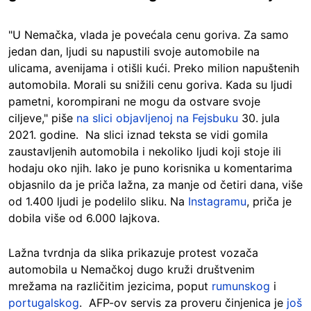
"U Nemačka, vlada je povećala cenu goriva. Za samo
jedan dan, ljudi su napustili svoje automobile na
ulicama, avenijama i otišli kući. Preko milion napuštenih
automobila. Morali su snižili cenu goriva. Kada su ljudi
pametni, korompirani ne mogu da ostvare svoje
ciljeve," piše
na slici objavljenoj na Fejsbuku
30. jula
2021. godine. Na slici iznad teksta se vidi gomila
zaustavljenih automobila i nekoliko ljudi koji stoje ili
hodaju oko njih. Iako je puno korisnika u komentarima
objasnilo da je priča lažna, za manje od četiri dana, više
od 1.400 ljudi je podelilo sliku. Na
Instagramu
, priča je
dobila više od 6.000 lajkova.
Lažna tvrdnja da slika prikazuje protest vozača
automobila u Nemačkoj dugo kruži društvenim
mrežama na različitim jezicima, poput
rumunskog
i
portugalskog
. AFP-ov servis za proveru činjenica je
još