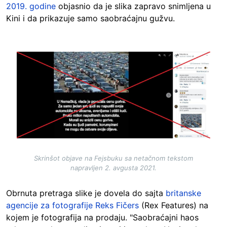
2019. godine
objasnio da je slika zapravo snimljena u
Kini i da prikazuje samo saobraćajnu gužvu.
Image
Skrinšot objave na Fejsbuku sa netačnom tekstom
napravljen 2. avgusta 2021.
Obrnuta pretraga slike je dovela do sajta
britanske
agencije za fotografije Reks Fičers
(Rex Features) na
kojem je fotografija na prodaju. "Saobraćajni haos