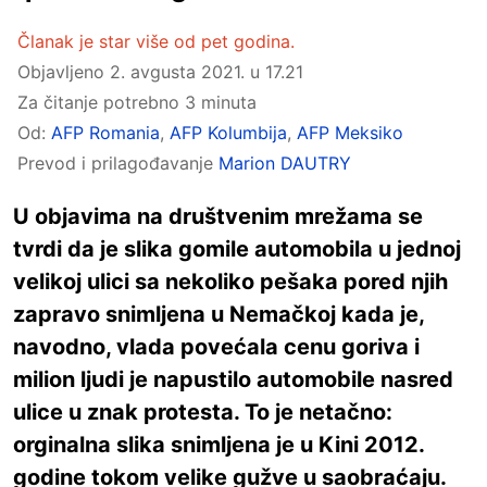
Članak je star više od pet godina.
Objavljeno
2. avgusta 2021. u 17.21
Za čitanje potrebno 3 minuta
Od:
AFP Romania
,
AFP Kolumbija
,
AFP Meksiko
Prevod i prilagođavanje
Marion DAUTRY
U objavima na društvenim mrežama se
tvrdi da je slika gomile automobila u jednoj
velikoj ulici sa nekoliko pešaka pored njih
zapravo snimljena u Nemačkoj kada je,
navodno, vlada povećala cenu goriva i
milion ljudi je napustilo automobile nasred
ulice u znak protesta. To je netačno:
orginalna slika snimljena je u Kini 2012.
godine tokom velike gužve u saobraćaju.