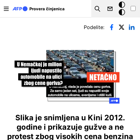
Skip to main content
Tamna
Provera činjenica
Search
pozadina
Примарни табови
Podelite:
Slika je snimljena u Kini 2012.
godine i prikazuje gužve a ne
protest zbog visokih cena benzina