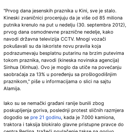
"Prvog dana jesenskih praznika u Kini, sve je stalo.
Kineski zvaničnici procenjuju da je više od 85 miliona
putnika krenulo na put u nedelju (30. septembra 2012),
prvog dana osmodnevne praznične nedelje, kako
navodi državna televizija CCTV. Mnogi vozači
pokušavali su da iskoriste novu pravila koja
podrazumevaju besplatnu putarinu na brzim putevima
tokom praznika, navodi (kineska novinska agencija)
Sinhua (Xinhua). Ovo je moglo da utiče na povećanju
saobraćaja za 13% u poređenju sa prošlogodišnjim
praznikom," piše u informacijama o slici na sajtu
Alamija.
Iako su se nemački građani ranije bunili zbog
poskupljenja goriva, poslednji protest sličnih razmjera
dogodio se
pre 21 godinu
, kada je 7.000 kamiona,
traktora i taksija blokiralo glavne pristupne pravce do
centra Berlina, tražeći povlačenje takse na gorivo.